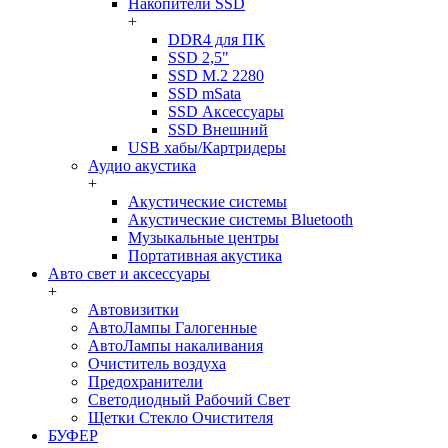
Накопители SSD
+
DDR4 для ПК
SSD 2,5"
SSD M.2 2280
SSD mSata
SSD Аксессуары
SSD Внешний
USB хабы/Картридеры
Аудио акустика
+
Акустические системы
Акустические системы Bluetooth
Музыкальные центры
Портативная акустика
Авто свет и аксессуары
+
Автовизитки
АвтоЛампы Галогенные
АвтоЛампы накаливания
Очиститель воздуха
Предохранители
Светодиодный Рабочий Свет
Щетки Стекло Очистителя
БУФЕР