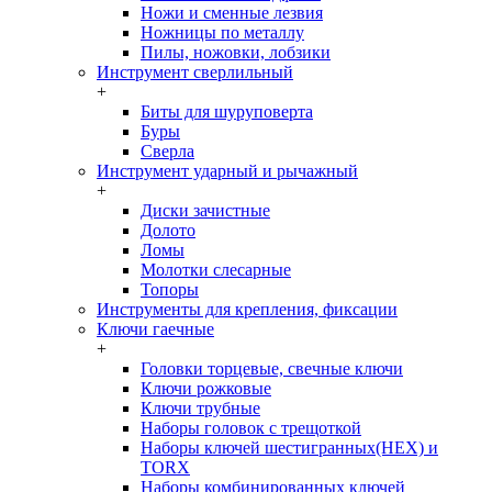
Ножи и сменные лезвия
Ножницы по металлу
Пилы, ножовки, лобзики
Инструмент сверлильный
+
Биты для шуруповерта
Буры
Сверла
Инструмент ударный и рычажный
+
Диски зачистные
Долото
Ломы
Молотки слесарные
Топоры
Инструменты для крепления, фиксации
Ключи гаечные
+
Головки торцевые, свечные ключи
Ключи рожковые
Ключи трубные
Наборы головок c трещоткой
Наборы ключей шестигранных(HEX) и
TORX
Наборы комбинированных ключей