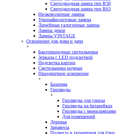
Светодиодная лампа тип R50
Светодиодная лампа тип R63
Низковольтные лампы
Ультрафиолетовые лампы
Линейные галогенные лампы
Лампы декор
Лампы VINTAGE
Освещение для дома и дачи
+
Бактерицидные светильники
Зеркала с LED подсветкой
Подсветка картин
Светильники ночные
Праздничное освещение
+
Бахрома
Гирлянды
+
Гирлянды для улицы
Гирлянды на батарейках
Гирлянды с минилампами
Для помещений
Деревья
Занавесы
Подвесы и украшения для ёлки