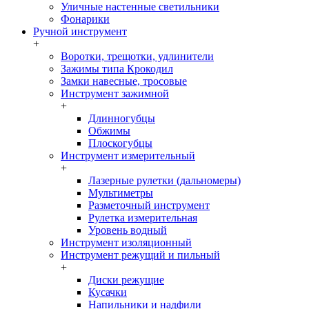
Уличные настенные светильники
Фонарики
Ручной инструмент
+
Воротки, трещотки, удлинители
Зажимы типа Крокодил
Замки навесные, тросовые
Инструмент зажимной
+
Длинногубцы
Обжимы
Плоскогубцы
Инструмент измерительный
+
Лазерные рулетки (дальномеры)
Мультиметры
Разметочный инструмент
Рулетка измерительная
Уровень водный
Инструмент изоляционный
Инструмент режущий и пильный
+
Диски режущие
Кусачки
Напильники и надфили