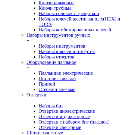
Ключи рожковые
Ключи трубные
Наборы головок c трещоткой
Наборы ключей шестигранных(HEX) и
TORX
Наборы комбинированных ключей
Наборы инструментов ручных
+
Наборы инструментов
Наборы ключей и отверток
Наборы отверток
Оборудование паяльное
+
Паяльники электрические
Пистолет клеевой
Припой
Стержни клеевые
Отвертки
+
Наборы бит
Отвертки диэлектрические
Отвертки индикаторные
Отвертки с набором бит (насадок)
Отвертки слесарные
Щетки зачистные