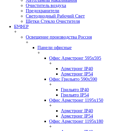
АвтоЛампы накаливания
Очиститель воздуха
Предохранители
Светодиодный Рабочий Свет
Щетки Стекло Очистителя
БУФЕР
+
Освещение производства Россия
+
Панели офисные
+
Офис Армстронг 595x595
+
Армстронг IP40
Армстронг IP54
Офис Грильято 590x590
+
Грильято IP40
Грильято IP54
Офис Армстронг 1195x150
+
Армстронг IP40
Армстронг IP54
Офис Армстронг 1195x180
+