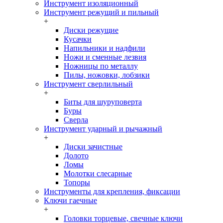
Инструмент изоляционный
Инструмент режущий и пильный
+
Диски режущие
Кусачки
Напильники и надфили
Ножи и сменные лезвия
Ножницы по металлу
Пилы, ножовки, лобзики
Инструмент сверлильный
+
Биты для шуруповерта
Буры
Сверла
Инструмент ударный и рычажный
+
Диски зачистные
Долото
Ломы
Молотки слесарные
Топоры
Инструменты для крепления, фиксации
Ключи гаечные
+
Головки торцевые, свечные ключи