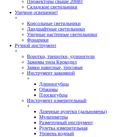
Прожекторы свыше 200Вт
Складские светильники
Уличное освещение!
+
Консольные светильники
Ландшафтные светильники
Уличные настенные светильники
Фонарики
Ручной инструмент
+
Воротки, трещотки, удлинители
Зажимы типа Крокодил
Замки навесные, тросовые
Инструмент зажимной
+
Длинногубцы
Обжимы
Плоскогубцы
Инструмент измерительный
+
Лазерные рулетки (дальномеры)
Мультиметры
Разметочный инструмент
Рулетка измерительная
Уровень водный