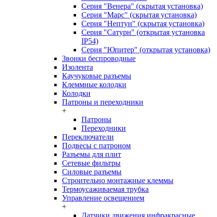
Серия "Венера" (скрытая установка)
Серия "Марс" (скрытая установка)
Серия "Нептун" (скрытая установка)
Серия "Сатурн" (открытая установка
IP54)
Серия "Юпитер" (открытая установка)
Звонки беспроводные
Изолента
Каучуковые разъемы
Клеммные колодки
Колодки
Патроны и переходники
+
Патроны
Переходники
Переключатели
Подвесы с патроном
Разъемы для плит
Сетевые фильтры
Силовые разъемы
Строительно монтажные клеммы
Термоусаживаемая трубка
Управление освещением
+
Датчики движения инфракрасные