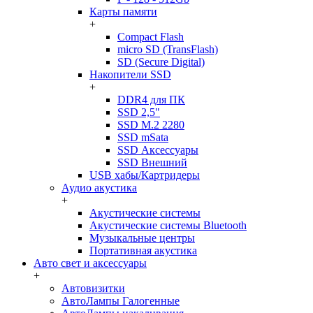
Карты памяти
+
Compact Flash
micro SD (TransFlash)
SD (Secure Digital)
Накопители SSD
+
DDR4 для ПК
SSD 2,5"
SSD M.2 2280
SSD mSata
SSD Аксессуары
SSD Внешний
USB хабы/Картридеры
Аудио акустика
+
Акустические системы
Акустические системы Bluetooth
Музыкальные центры
Портативная акустика
Авто свет и аксессуары
+
Автовизитки
АвтоЛампы Галогенные