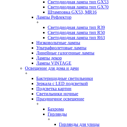
Светодиодная лампа тип GX53
Светодиодная лампа тип GX70
Штамповка GX53, MR16
Лампы Рефлектор
+
Светодиодная лампа тип R39
Светодиодная лампа тип R50
Светодиодная лампа тип R63
Низковольтные лампы
Ультрафиолетовые лампы
Линейные галогенные лампы
Лампы декор
Лампы VINTAGE
Освещение для дома и дачи
+
Бактерицидные светильники
Зеркала с LED подсветкой
Подсветка картин
Светильники ночные
Праздничное освещение
+
Бахрома
Гирлянды
+
Гирлянды для улицы