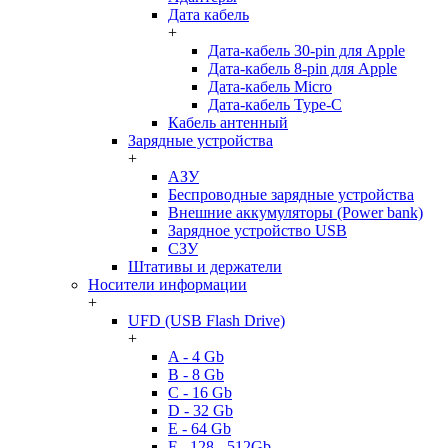
Дата кабель
+
Дата-кабель 30-pin для Apple
Дата-кабель 8-pin для Apple
Дата-кабель Micro
Дата-кабель Type-C
Кабель антенный
Зарядные устройства
+
АЗУ
Беспроводные зарядные устройства
Внешние аккумуляторы (Power bank)
Зарядное устройство USB
СЗУ
Штативы и держатели
Носители информации
+
UFD (USB Flash Drive)
+
A - 4 Gb
B - 8 Gb
C - 16 Gb
D - 32 Gb
E - 64 Gb
F - 128 - 512Gb