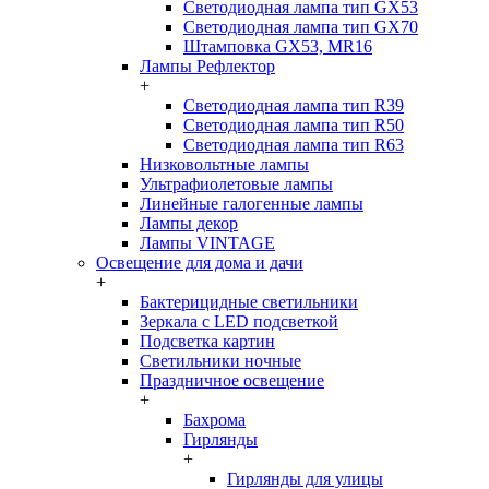
Светодиодная лампа тип GX53
Светодиодная лампа тип GX70
Штамповка GX53, MR16
Лампы Рефлектор
+
Светодиодная лампа тип R39
Светодиодная лампа тип R50
Светодиодная лампа тип R63
Низковольтные лампы
Ультрафиолетовые лампы
Линейные галогенные лампы
Лампы декор
Лампы VINTAGE
Освещение для дома и дачи
+
Бактерицидные светильники
Зеркала с LED подсветкой
Подсветка картин
Светильники ночные
Праздничное освещение
+
Бахрома
Гирлянды
+
Гирлянды для улицы