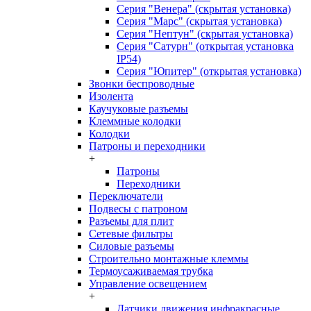
Серия "Венера" (скрытая установка)
Серия "Марс" (скрытая установка)
Серия "Нептун" (скрытая установка)
Серия "Сатурн" (открытая установка
IP54)
Серия "Юпитер" (открытая установка)
Звонки беспроводные
Изолента
Каучуковые разъемы
Клеммные колодки
Колодки
Патроны и переходники
+
Патроны
Переходники
Переключатели
Подвесы с патроном
Разъемы для плит
Сетевые фильтры
Силовые разъемы
Строительно монтажные клеммы
Термоусаживаемая трубка
Управление освещением
+
Датчики движения инфракрасные