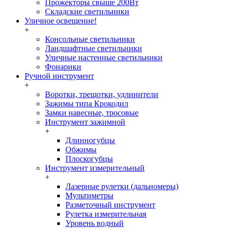
Прожекторы свыше 200Вт
Складские светильники
Уличное освещение!
+
Консольные светильники
Ландшафтные светильники
Уличные настенные светильники
Фонарики
Ручной инструмент
+
Воротки, трещотки, удлинители
Зажимы типа Крокодил
Замки навесные, тросовые
Инструмент зажимной
+
Длинногубцы
Обжимы
Плоскогубцы
Инструмент измерительный
+
Лазерные рулетки (дальномеры)
Мультиметры
Разметочный инструмент
Рулетка измерительная
Уровень водный