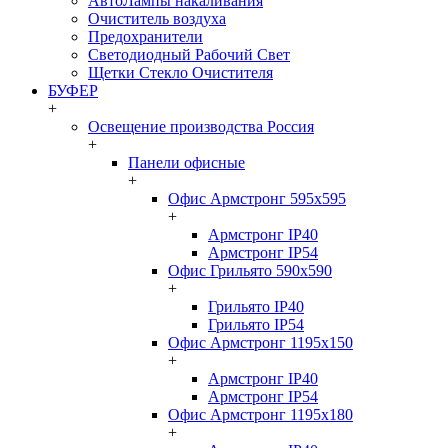
АвтоЛампы накаливания
Очиститель воздуха
Предохранители
Светодиодный Рабочий Свет
Щетки Стекло Очистителя
БУФЕР
+
Освещение производства Россия
+
Панели офисные
+
Офис Армстронг 595x595
+
Армстронг IP40
Армстронг IP54
Офис Грильято 590x590
+
Грильято IP40
Грильято IP54
Офис Армстронг 1195x150
+
Армстронг IP40
Армстронг IP54
Офис Армстронг 1195x180
+