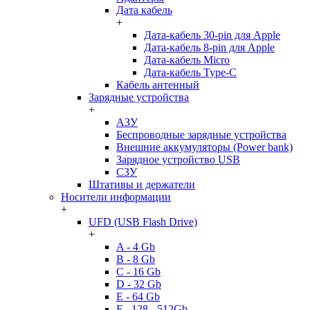
Дата кабель
+
Дата-кабель 30-pin для Apple
Дата-кабель 8-pin для Apple
Дата-кабель Micro
Дата-кабель Type-C
Кабель антенный
Зарядные устройства
+
АЗУ
Беспроводные зарядные устройства
Внешние аккумуляторы (Power bank)
Зарядное устройство USB
СЗУ
Штативы и держатели
Носители информации
+
UFD (USB Flash Drive)
+
A - 4 Gb
B - 8 Gb
C - 16 Gb
D - 32 Gb
E - 64 Gb
F - 128 - 512Gb