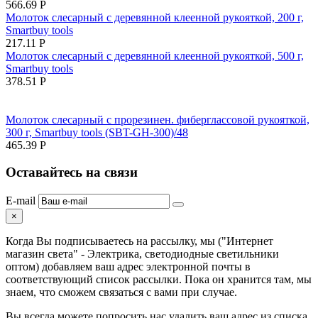
566.69
Р
Молоток слесарный с деревянной клеенной рукояткой, 200 г,
Smartbuy tools
217.11
Р
Молоток слесарный с деревянной клеенной рукояткой, 500 г,
Smartbuy tools
378.51
Р
Молоток слесарный с прорезинен. фиберглассовой рукояткой,
300 г, Smartbuy tools (SBT-GH-300)/48
465.39
Р
Оставайтесь на связи
E-mail
×
Когда Вы подписываетесь на рассылку, мы ("Интернет
магазин света" - Электрика, светодиодные светильники
оптом) добавляем ваш адрес электронной почты в
соответствующий список рассылки. Пока он хранится там, мы
знаем, что сможем связаться с вами при случае.
Вы всегда можете попросить нас удалить ваш адрес из списка.