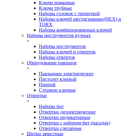
Ключи рожковые
Ключи трубные
Наборы головок c трещоткой
Наборы ключей шестигранных(HEX) и
TORX
Наборы комбинированных ключей
Наборы инструментов ручных
+
Наборы инструментов
Наборы ключей и отверток
Наборы отверток
Оборудование паяльное
+
Паяльники электрические
Пистолет клеевой
Припой
Стержни клеевые
Отвертки
+
Наборы бит
Отвертки диэлектрические
Отвертки индикаторные
Отвертки с набором бит (насадок)
Отвертки слесарные
Щетки зачистные