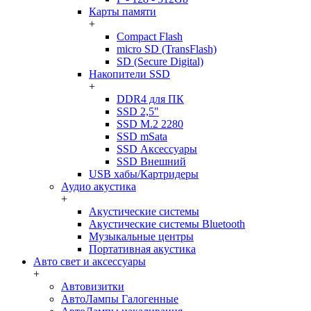
Карты памяти
+
Compact Flash
micro SD (TransFlash)
SD (Secure Digital)
Накопители SSD
+
DDR4 для ПК
SSD 2,5"
SSD M.2 2280
SSD mSata
SSD Аксессуары
SSD Внешний
USB хабы/Картридеры
Аудио акустика
+
Акустические системы
Акустические системы Bluetooth
Музыкальные центры
Портативная акустика
Авто свет и аксессуары
+
Автовизитки
АвтоЛампы Галогенные