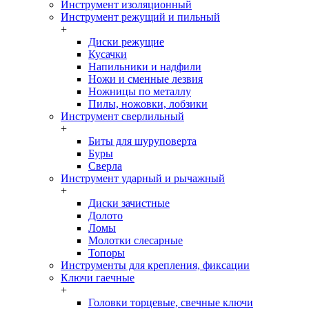
Инструмент изоляционный
Инструмент режущий и пильный
+
Диски режущие
Кусачки
Напильники и надфили
Ножи и сменные лезвия
Ножницы по металлу
Пилы, ножовки, лобзики
Инструмент сверлильный
+
Биты для шуруповерта
Буры
Сверла
Инструмент ударный и рычажный
+
Диски зачистные
Долото
Ломы
Молотки слесарные
Топоры
Инструменты для крепления, фиксации
Ключи гаечные
+
Головки торцевые, свечные ключи