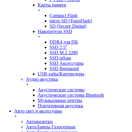
Карты памяти
+
Compact Flash
micro SD (TransFlash)
SD (Secure Digital)
Накопители SSD
+
DDR4 для ПК
SSD 2,5"
SSD M.2 2280
SSD mSata
SSD Аксессуары
SSD Внешний
USB хабы/Картридеры
Аудио акустика
+
Акустические системы
Акустические системы Bluetooth
Музыкальные центры
Портативная акустика
Авто свет и аксессуары
+
Автовизитки
АвтоЛампы Галогенные