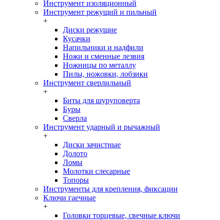
Инструмент изоляционный
Инструмент режущий и пильный
+
Диски режущие
Кусачки
Напильники и надфили
Ножи и сменные лезвия
Ножницы по металлу
Пилы, ножовки, лобзики
Инструмент сверлильный
+
Биты для шуруповерта
Буры
Сверла
Инструмент ударный и рычажный
+
Диски зачистные
Долото
Ломы
Молотки слесарные
Топоры
Инструменты для крепления, фиксации
Ключи гаечные
+
Головки торцевые, свечные ключи