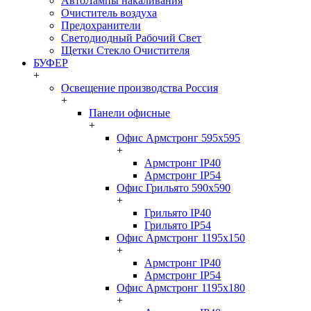
АвтоЛампы накаливания
Очиститель воздуха
Предохранители
Светодиодный Рабочий Свет
Щетки Стекло Очистителя
БУФЕР
+
Освещение производства Россия
+
Панели офисные
+
Офис Армстронг 595x595
+
Армстронг IP40
Армстронг IP54
Офис Грильято 590x590
+
Грильято IP40
Грильято IP54
Офис Армстронг 1195x150
+
Армстронг IP40
Армстронг IP54
Офис Армстронг 1195x180
+