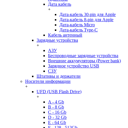
Дата кабель
+
Дата-кабель 30-pin для Apple
Дата-кабель 8-pin для Apple
Дата-кабель Micro
Дата-кабель Type-C
Кабель антенный
Зарядные устройства
+
АЗУ
Беспроводные зарядные устройства
Внешние аккумуляторы (Power bank)
Зарядное устройство USB
СЗУ
Штативы и держатели
Носители информации
+
UFD (USB Flash Drive)
+
A - 4 Gb
B - 8 Gb
C - 16 Gb
D - 32 Gb
E - 64 Gb
F - 128 - 512Gb