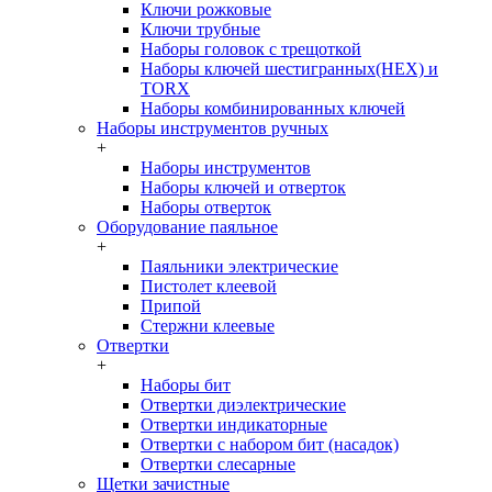
Ключи рожковые
Ключи трубные
Наборы головок c трещоткой
Наборы ключей шестигранных(HEX) и
TORX
Наборы комбинированных ключей
Наборы инструментов ручных
+
Наборы инструментов
Наборы ключей и отверток
Наборы отверток
Оборудование паяльное
+
Паяльники электрические
Пистолет клеевой
Припой
Стержни клеевые
Отвертки
+
Наборы бит
Отвертки диэлектрические
Отвертки индикаторные
Отвертки с набором бит (насадок)
Отвертки слесарные
Щетки зачистные