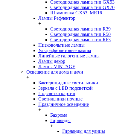
Светодиодная лампа тип GX53
Светодиодная лампа тип GX70
Штамповка GX53, MR16
Лампы Рефлектор
+
Светодиодная лампа тип R39
Светодиодная лампа тип R50
Светодиодная лампа тип R63
Низковольтные лампы
Ультрафиолетовые лампы
Линейные галогенные лампы
Лампы декор
Лампы VINTAGE
Освещение для дома и дачи
+
Бактерицидные светильники
Зеркала с LED подсветкой
Подсветка картин
Светильники ночные
Праздничное освещение
+
Бахрома
Гирлянды
+
Гирлянды для улицы