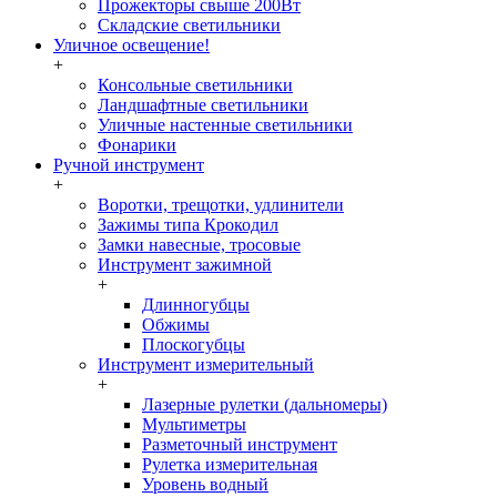
Прожекторы свыше 200Вт
Складские светильники
Уличное освещение!
+
Консольные светильники
Ландшафтные светильники
Уличные настенные светильники
Фонарики
Ручной инструмент
+
Воротки, трещотки, удлинители
Зажимы типа Крокодил
Замки навесные, тросовые
Инструмент зажимной
+
Длинногубцы
Обжимы
Плоскогубцы
Инструмент измерительный
+
Лазерные рулетки (дальномеры)
Мультиметры
Разметочный инструмент
Рулетка измерительная
Уровень водный