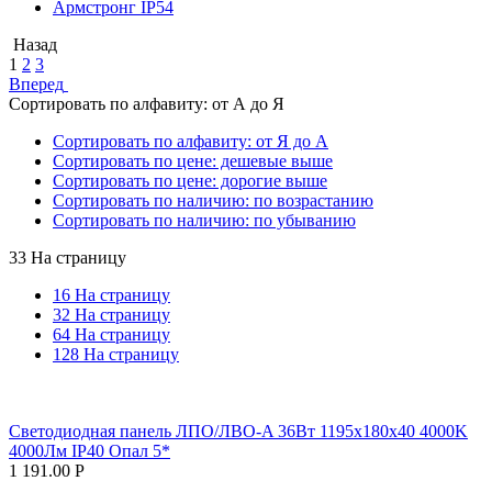
Армстронг IP54
Назад
1
2
3
Вперед
Сортировать по алфавиту: от А до Я
Сортировать по алфавиту: от Я до А
Сортировать по цене: дешевые выше
Сортировать по цене: дорогие выше
Сортировать по наличию: по возрастанию
Сортировать по наличию: по убыванию
33 На страницу
16 На страницу
32 На страницу
64 На страницу
128 На страницу
Светодиодная панель ЛПО/ЛВО-A 36Вт 1195х180х40 4000K
4000Лм IP40 Опал 5*
1 191.00
Р