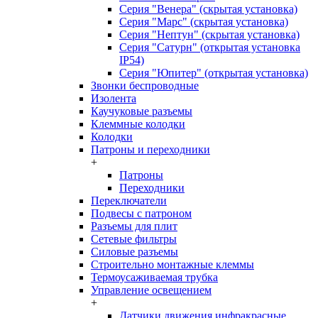
Серия "Венера" (скрытая установка)
Серия "Марс" (скрытая установка)
Серия "Нептун" (скрытая установка)
Серия "Сатурн" (открытая установка
IP54)
Серия "Юпитер" (открытая установка)
Звонки беспроводные
Изолента
Каучуковые разъемы
Клеммные колодки
Колодки
Патроны и переходники
+
Патроны
Переходники
Переключатели
Подвесы с патроном
Разъемы для плит
Сетевые фильтры
Силовые разъемы
Строительно монтажные клеммы
Термоусаживаемая трубка
Управление освещением
+
Датчики движения инфракрасные