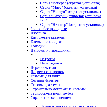
Серия "Венера" (скрытая установка)
Серия "Марс" (скрытая установка)
Серия "Нептун" (скрытая установка)
Серия "Сатурн" (открытая установка
IP54)
Серия "Юпитер" (открытая установка)
Звонки беспроводные
Изолента
Каучуковые разъемы
Клеммные колодки
Колодки
Патроны и переходники
+
Патроны
Переходники
Переключатели
Подвесы с патроном
Разъемы для плит
Сетевые фильтры
Силовые разъемы
Строительно монтажные клеммы
Термоусаживаемая трубка
Управление освещением
+
Датчики движения инфракрасные