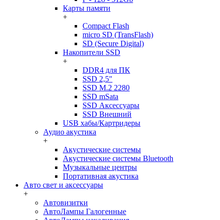
Карты памяти
+
Compact Flash
micro SD (TransFlash)
SD (Secure Digital)
Накопители SSD
+
DDR4 для ПК
SSD 2,5"
SSD M.2 2280
SSD mSata
SSD Аксессуары
SSD Внешний
USB хабы/Картридеры
Аудио акустика
+
Акустические системы
Акустические системы Bluetooth
Музыкальные центры
Портативная акустика
Авто свет и аксессуары
+
Автовизитки
АвтоЛампы Галогенные