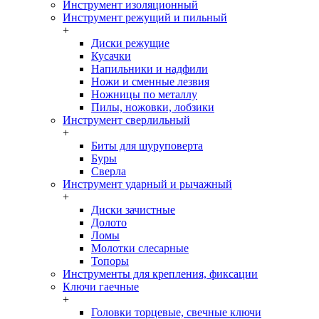
Инструмент изоляционный
Инструмент режущий и пильный
+
Диски режущие
Кусачки
Напильники и надфили
Ножи и сменные лезвия
Ножницы по металлу
Пилы, ножовки, лобзики
Инструмент сверлильный
+
Биты для шуруповерта
Буры
Сверла
Инструмент ударный и рычажный
+
Диски зачистные
Долото
Ломы
Молотки слесарные
Топоры
Инструменты для крепления, фиксации
Ключи гаечные
+
Головки торцевые, свечные ключи