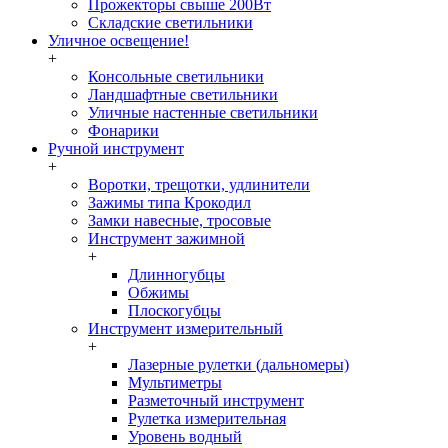
Прожекторы свыше 200Вт
Складские светильники
Уличное освещение!
+
Консольные светильники
Ландшафтные светильники
Уличные настенные светильники
Фонарики
Ручной инструмент
+
Воротки, трещотки, удлинители
Зажимы типа Крокодил
Замки навесные, тросовые
Инструмент зажимной
+
Длинногубцы
Обжимы
Плоскогубцы
Инструмент измерительный
+
Лазерные рулетки (дальномеры)
Мультиметры
Разметочный инструмент
Рулетка измерительная
Уровень водный