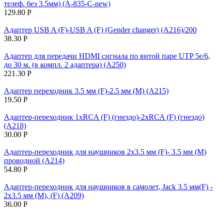
телеф. без 3.5мм) (A-835-C-new)
129.80
Р
Адаптер USB A (F)-USB A (F) (Gender changer) (A216)/200
38.30
Р
Адаптер для передачи HDMI сигнала по витой паре UTP 5e/6,
до 30 м. (в компл. 2 адаптера) (A250)
221.30
Р
Адаптер переходник 3.5 мм (F)-2.5 мм (M) (A215)
19.50
Р
Адаптер-переходник 1хRCA (F) (гнездо)-2хRCA (F) (гнездо)
(A218)
30.00
Р
Адаптер-переходник для наушников 2х3.5 мм (F)- 3.5 мм (M)
проводной (A214)
54.80
Р
Адаптер-переходник для наушников в самолет, Jack 3.5 мм(F) -
2х3.5 мм (M), (F) (A209)
36.00
Р