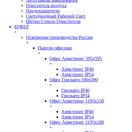
АвтоЛампы накаливания
Очиститель воздуха
Предохранители
Светодиодный Рабочий Свет
Щетки Стекло Очистителя
БУФЕР
+
Освещение производства Россия
+
Панели офисные
+
Офис Армстронг 595x595
+
Армстронг IP40
Армстронг IP54
Офис Грильято 590x590
+
Грильято IP40
Грильято IP54
Офис Армстронг 1195x150
+
Армстронг IP40
Армстронг IP54
Офис Армстронг 1195x180
+