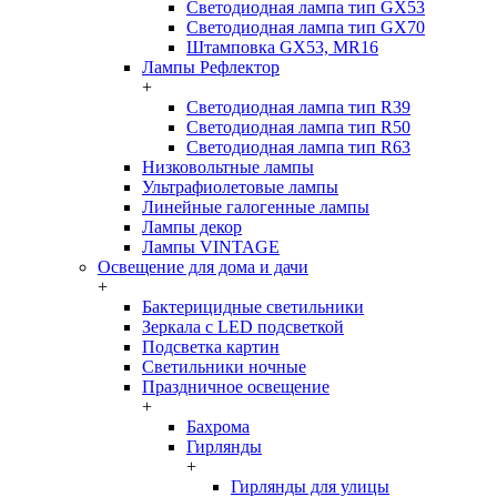
Светодиодная лампа тип GX53
Светодиодная лампа тип GX70
Штамповка GX53, MR16
Лампы Рефлектор
+
Светодиодная лампа тип R39
Светодиодная лампа тип R50
Светодиодная лампа тип R63
Низковольтные лампы
Ультрафиолетовые лампы
Линейные галогенные лампы
Лампы декор
Лампы VINTAGE
Освещение для дома и дачи
+
Бактерицидные светильники
Зеркала с LED подсветкой
Подсветка картин
Светильники ночные
Праздничное освещение
+
Бахрома
Гирлянды
+
Гирлянды для улицы