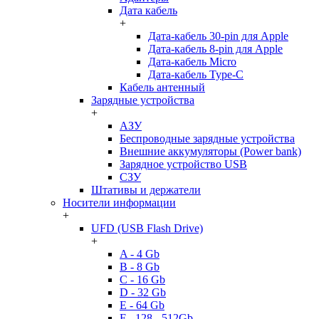
Дата кабель
+
Дата-кабель 30-pin для Apple
Дата-кабель 8-pin для Apple
Дата-кабель Micro
Дата-кабель Type-C
Кабель антенный
Зарядные устройства
+
АЗУ
Беспроводные зарядные устройства
Внешние аккумуляторы (Power bank)
Зарядное устройство USB
СЗУ
Штативы и держатели
Носители информации
+
UFD (USB Flash Drive)
+
A - 4 Gb
B - 8 Gb
C - 16 Gb
D - 32 Gb
E - 64 Gb
F - 128 - 512Gb