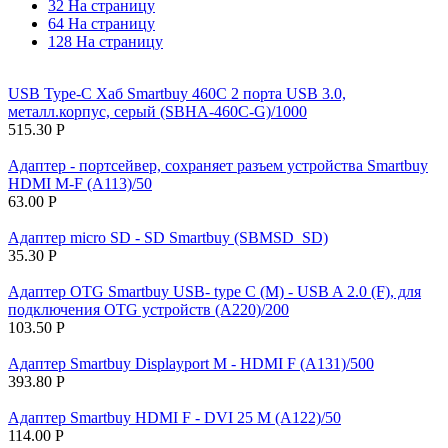
32 На страницу
64 На страницу
128 На страницу
USB Type-C Xaб Smartbuy 460С 2 порта USB 3.0,
металл.корпус, серый (SBHA-460С-G)/1000
515.30
Р
Адаптер - портсейвер, сохраняет разъем устройства Smartbuy
HDMI M-F (A113)/50
63.00
Р
Адаптер micro SD - SD Smartbuy (SBMSD_SD)
35.30
Р
Адаптер OTG Smartbuy USB- type C (M) - USB A 2.0 (F), для
подключения OTG устройств (A220)/200
103.50
Р
Адаптер Smartbuy Displayport M - HDMI F (A131)/500
393.80
Р
Адаптер Smartbuy HDMI F - DVI 25 M (A122)/50
114.00
Р