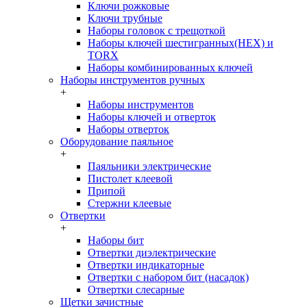
Ключи рожковые
Ключи трубные
Наборы головок c трещоткой
Наборы ключей шестигранных(HEX) и
TORX
Наборы комбинированных ключей
Наборы инструментов ручных
+
Наборы инструментов
Наборы ключей и отверток
Наборы отверток
Оборудование паяльное
+
Паяльники электрические
Пистолет клеевой
Припой
Стержни клеевые
Отвертки
+
Наборы бит
Отвертки диэлектрические
Отвертки индикаторные
Отвертки с набором бит (насадок)
Отвертки слесарные
Щетки зачистные