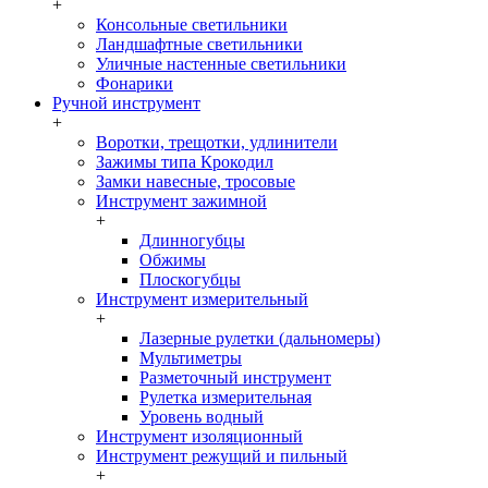
+
Консольные светильники
Ландшафтные светильники
Уличные настенные светильники
Фонарики
Ручной инструмент
+
Воротки, трещотки, удлинители
Зажимы типа Крокодил
Замки навесные, тросовые
Инструмент зажимной
+
Длинногубцы
Обжимы
Плоскогубцы
Инструмент измерительный
+
Лазерные рулетки (дальномеры)
Мультиметры
Разметочный инструмент
Рулетка измерительная
Уровень водный
Инструмент изоляционный
Инструмент режущий и пильный
+