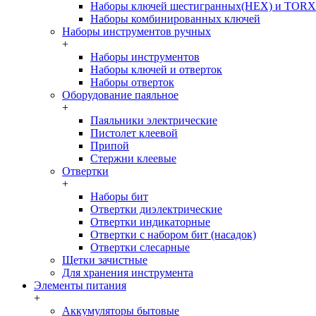
Наборы ключей шестигранных(HEX) и TORX
Наборы комбинированных ключей
Наборы инструментов ручных
+
Наборы инструментов
Наборы ключей и отверток
Наборы отверток
Оборудование паяльное
+
Паяльники электрические
Пистолет клеевой
Припой
Стержни клеевые
Отвертки
+
Наборы бит
Отвертки диэлектрические
Отвертки индикаторные
Отвертки с набором бит (насадок)
Отвертки слесарные
Щетки зачистные
Для хранения инструмента
Элементы питания
+
Аккумуляторы бытовые