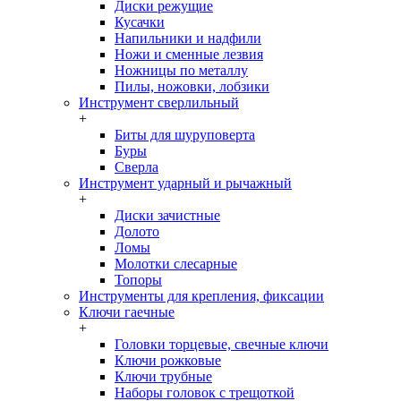
Диски режущие
Кусачки
Напильники и надфили
Ножи и сменные лезвия
Ножницы по металлу
Пилы, ножовки, лобзики
Инструмент сверлильный
+
Биты для шуруповерта
Буры
Сверла
Инструмент ударный и рычажный
+
Диски зачистные
Долото
Ломы
Молотки слесарные
Топоры
Инструменты для крепления, фиксации
Ключи гаечные
+
Головки торцевые, свечные ключи
Ключи рожковые
Ключи трубные
Наборы головок c трещоткой