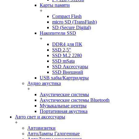
Карты памяти
+
Compact Flash
micro SD (TransFlash)
SD (Secure Digital)
Накопители SSD
+
DDR4 для ПК
SSD 2,5"
SSD M.2 2280
SSD mSata
SSD Аксессуары
SSD Внешний
USB хабы/Картридеры
Аудио акустика
+
Акустические системы
Акустические системы Bluetooth
Музыкальные центры
Портативная акустика
Авто свет и аксессуары
+
Автовизитки
АвтоЛампы Галогенные