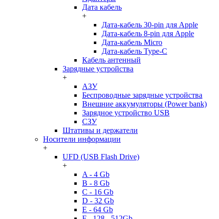
Дата кабель
+
Дата-кабель 30-pin для Apple
Дата-кабель 8-pin для Apple
Дата-кабель Micro
Дата-кабель Type-C
Кабель антенный
Зарядные устройства
+
АЗУ
Беспроводные зарядные устройства
Внешние аккумуляторы (Power bank)
Зарядное устройство USB
СЗУ
Штативы и держатели
Носители информации
+
UFD (USB Flash Drive)
+
A - 4 Gb
B - 8 Gb
C - 16 Gb
D - 32 Gb
E - 64 Gb
F - 128 - 512Gb