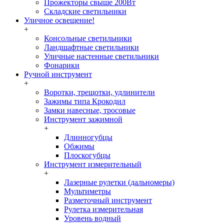
Прожекторы свыше 200Вт
Складские светильники
Уличное освещение!
+
Консольные светильники
Ландшафтные светильники
Уличные настенные светильники
Фонарики
Ручной инструмент
+
Воротки, трещотки, удлинители
Зажимы типа Крокодил
Замки навесные, тросовые
Инструмент зажимной
+
Длинногубцы
Обжимы
Плоскогубцы
Инструмент измерительный
+
Лазерные рулетки (дальномеры)
Мультиметры
Разметочный инструмент
Рулетка измерительная
Уровень водный