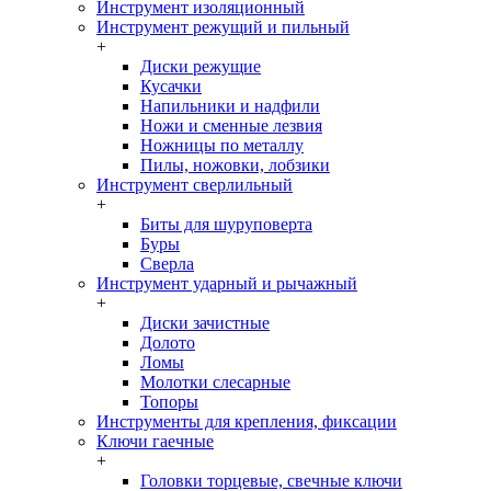
Инструмент изоляционный
Инструмент режущий и пильный
+
Диски режущие
Кусачки
Напильники и надфили
Ножи и сменные лезвия
Ножницы по металлу
Пилы, ножовки, лобзики
Инструмент сверлильный
+
Биты для шуруповерта
Буры
Сверла
Инструмент ударный и рычажный
+
Диски зачистные
Долото
Ломы
Молотки слесарные
Топоры
Инструменты для крепления, фиксации
Ключи гаечные
+
Головки торцевые, свечные ключи