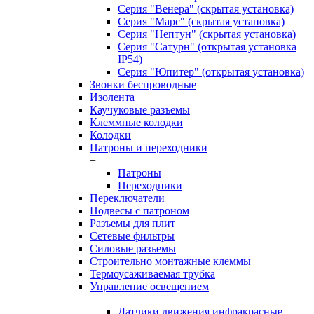
Серия "Венера" (скрытая установка)
Серия "Марс" (скрытая установка)
Серия "Нептун" (скрытая установка)
Серия "Сатурн" (открытая установка
IP54)
Серия "Юпитер" (открытая установка)
Звонки беспроводные
Изолента
Каучуковые разъемы
Клеммные колодки
Колодки
Патроны и переходники
+
Патроны
Переходники
Переключатели
Подвесы с патроном
Разъемы для плит
Сетевые фильтры
Силовые разъемы
Строительно монтажные клеммы
Термоусаживаемая трубка
Управление освещением
+
Датчики движения инфракрасные