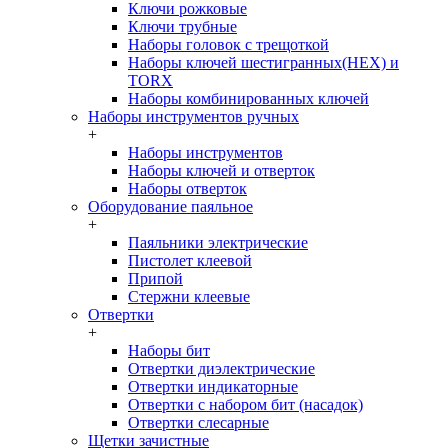
Ключи рожковые
Ключи трубные
Наборы головок c трещоткой
Наборы ключей шестигранных(HEX) и
TORX
Наборы комбинированных ключей
Наборы инструментов ручных
+
Наборы инструментов
Наборы ключей и отверток
Наборы отверток
Оборудование паяльное
+
Паяльники электрические
Пистолет клеевой
Припой
Стержни клеевые
Отвертки
+
Наборы бит
Отвертки диэлектрические
Отвертки индикаторные
Отвертки с набором бит (насадок)
Отвертки слесарные
Щетки зачистные