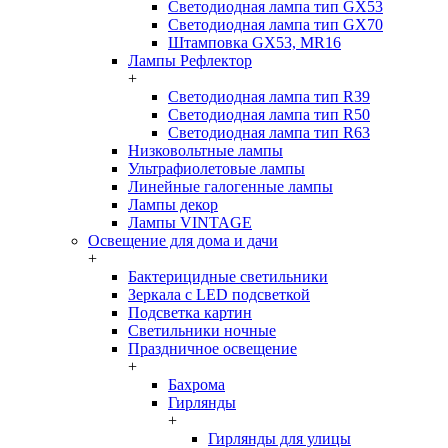
Светодиодная лампа тип GX53
Светодиодная лампа тип GX70
Штамповка GX53, MR16
Лампы Рефлектор
+
Светодиодная лампа тип R39
Светодиодная лампа тип R50
Светодиодная лампа тип R63
Низковольтные лампы
Ультрафиолетовые лампы
Линейные галогенные лампы
Лампы декор
Лампы VINTAGE
Освещение для дома и дачи
+
Бактерицидные светильники
Зеркала с LED подсветкой
Подсветка картин
Светильники ночные
Праздничное освещение
+
Бахрома
Гирлянды
+
Гирлянды для улицы