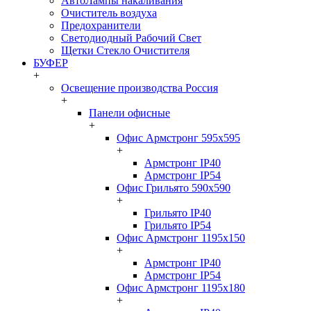
АвтоЛампы накаливания
Очиститель воздуха
Предохранители
Светодиодный Рабочий Свет
Щетки Стекло Очистителя
БУФЕР
+
Освещение производства Россия
+
Панели офисные
+
Офис Армстронг 595x595
+
Армстронг IP40
Армстронг IP54
Офис Грильято 590x590
+
Грильято IP40
Грильято IP54
Офис Армстронг 1195x150
+
Армстронг IP40
Армстронг IP54
Офис Армстронг 1195x180
+