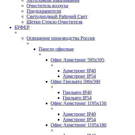
АвтоЛампы накаливания
Очиститель воздуха
Предохранители
Светодиодный Рабочий Свет
Щетки Стекло Очистителя
БУФЕР
+
Освещение производства Россия
+
Панели офисные
+
Офис Армстронг 595x595
+
Армстронг IP40
Армстронг IP54
Офис Грильято 590x590
+
Грильято IP40
Грильято IP54
Офис Армстронг 1195x150
+
Армстронг IP40
Армстронг IP54
Офис Армстронг 1195x180
+