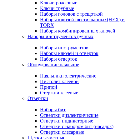
Ключи рожковые
Ключи трубные
Наборы головок c трещоткой
Наборы ключей шестигранных(HEX) и
TORX
Наборы комбинированных ключей
Наборы инструментов ручных
+
Наборы инструментов
Наборы ключей и отверток
Наборы отверток
Оборудование паяльное
+
Паяльники электрические
Пистолет клеевой
Припой
Стержни клеевые
Отвертки
+
Наборы бит
Отвертки диэлектрические
Отвертки индикаторные
Отвертки с набором бит (насадок)
Отвертки слесарные
Щетки зачистные