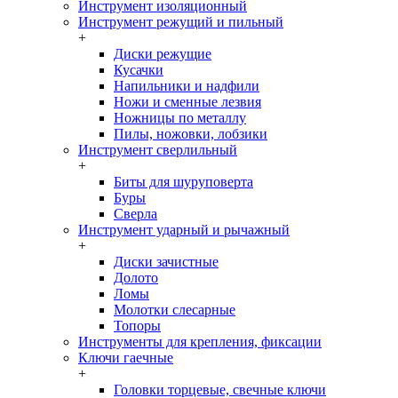
Инструмент изоляционный
Инструмент режущий и пильный
+
Диски режущие
Кусачки
Напильники и надфили
Ножи и сменные лезвия
Ножницы по металлу
Пилы, ножовки, лобзики
Инструмент сверлильный
+
Биты для шуруповерта
Буры
Сверла
Инструмент ударный и рычажный
+
Диски зачистные
Долото
Ломы
Молотки слесарные
Топоры
Инструменты для крепления, фиксации
Ключи гаечные
+
Головки торцевые, свечные ключи