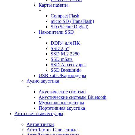
Карты памяти
+
Compact Flash
micro SD (TransFlash)
SD (Secure Digital)
Накопители SSD
+
DDR4 для ПК
SSD 2,5"
SSD M.2 2280
SSD mSata
SSD Аксессуары
SSD Внешний
USB хабы/Картридеры
Аудио акустика
+
Акустические системы
Акустические системы Bluetooth
Музыкальные центры
Портативная акустика
Авто свет и аксессуары
+
Автовизитки
АвтоЛампы Галогенные