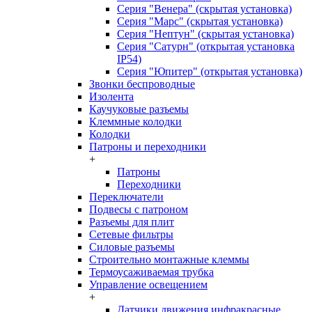
Серия "Венера" (скрытая установка)
Серия "Марс" (скрытая установка)
Серия "Нептун" (скрытая установка)
Серия "Сатурн" (открытая установка
IP54)
Серия "Юпитер" (открытая установка)
Звонки беспроводные
Изолента
Каучуковые разъемы
Клеммные колодки
Колодки
Патроны и переходники
+
Патроны
Переходники
Переключатели
Подвесы с патроном
Разъемы для плит
Сетевые фильтры
Силовые разъемы
Строительно монтажные клеммы
Термоусаживаемая трубка
Управление освещением
+
Датчики движения инфракрасные