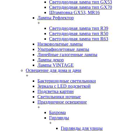
Светодиодная лампа тип GX53
Светодиодная лампа тип GX70
Штамповка GX53, MR16
Лампы Рефлектор
+
Светодиодная лампа тип R39
Светодиодная лампа тип R50
Светодиодная лампа тип R63
Низковольтные лампы
Ультрафиолетовые лампы
Линейные галогенные лампы
Лампы декор
Лампы VINTAGE
Освещение для дома и дачи
+
Бактерицидные светильники
Зеркала с LED подсветкой
Подсветка картин
Светильники ночные
Праздничное освещение
+
Бахрома
Гирлянды
+
Гирлянды для улицы