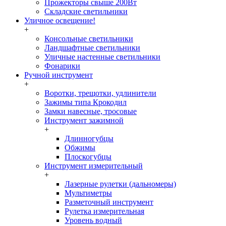
Прожекторы свыше 200Вт
Складские светильники
Уличное освещение!
+
Консольные светильники
Ландшафтные светильники
Уличные настенные светильники
Фонарики
Ручной инструмент
+
Воротки, трещотки, удлинители
Зажимы типа Крокодил
Замки навесные, тросовые
Инструмент зажимной
+
Длинногубцы
Обжимы
Плоскогубцы
Инструмент измерительный
+
Лазерные рулетки (дальномеры)
Мультиметры
Разметочный инструмент
Рулетка измерительная
Уровень водный