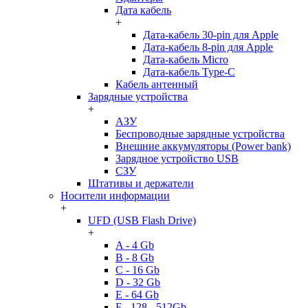
Дата кабель
+
Дата-кабель 30-pin для Apple
Дата-кабель 8-pin для Apple
Дата-кабель Micro
Дата-кабель Type-C
Кабель антенный
Зарядные устройства
+
АЗУ
Беспроводные зарядные устройства
Внешние аккумуляторы (Power bank)
Зарядное устройство USB
СЗУ
Штативы и держатели
Носители информации
+
UFD (USB Flash Drive)
+
A - 4 Gb
B - 8 Gb
C - 16 Gb
D - 32 Gb
E - 64 Gb
F - 128 - 512Gb