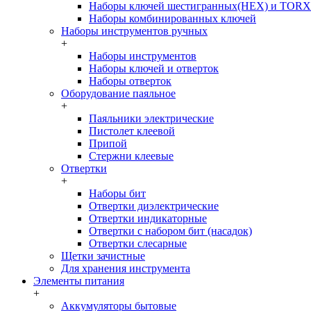
Наборы ключей шестигранных(HEX) и TORX
Наборы комбинированных ключей
Наборы инструментов ручных
+
Наборы инструментов
Наборы ключей и отверток
Наборы отверток
Оборудование паяльное
+
Паяльники электрические
Пистолет клеевой
Припой
Стержни клеевые
Отвертки
+
Наборы бит
Отвертки диэлектрические
Отвертки индикаторные
Отвертки с набором бит (насадок)
Отвертки слесарные
Щетки зачистные
Для хранения инструмента
Элементы питания
+
Аккумуляторы бытовые