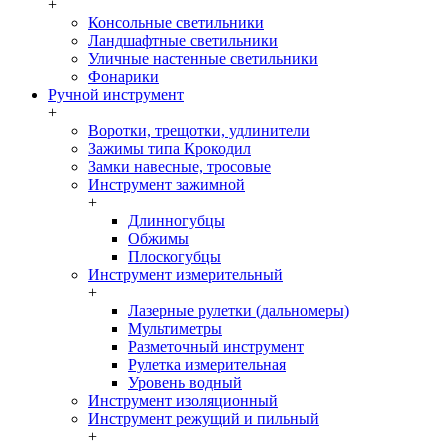
+
Консольные светильники
Ландшафтные светильники
Уличные настенные светильники
Фонарики
Ручной инструмент
+
Воротки, трещотки, удлинители
Зажимы типа Крокодил
Замки навесные, тросовые
Инструмент зажимной
+
Длинногубцы
Обжимы
Плоскогубцы
Инструмент измерительный
+
Лазерные рулетки (дальномеры)
Мультиметры
Разметочный инструмент
Рулетка измерительная
Уровень водный
Инструмент изоляционный
Инструмент режущий и пильный
+