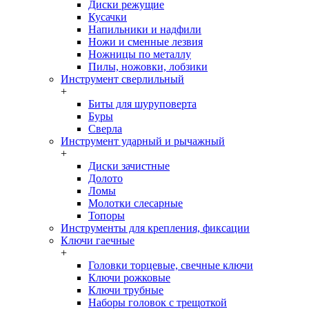
Диски режущие
Кусачки
Напильники и надфили
Ножи и сменные лезвия
Ножницы по металлу
Пилы, ножовки, лобзики
Инструмент сверлильный
+
Биты для шуруповерта
Буры
Сверла
Инструмент ударный и рычажный
+
Диски зачистные
Долото
Ломы
Молотки слесарные
Топоры
Инструменты для крепления, фиксации
Ключи гаечные
+
Головки торцевые, свечные ключи
Ключи рожковые
Ключи трубные
Наборы головок c трещоткой