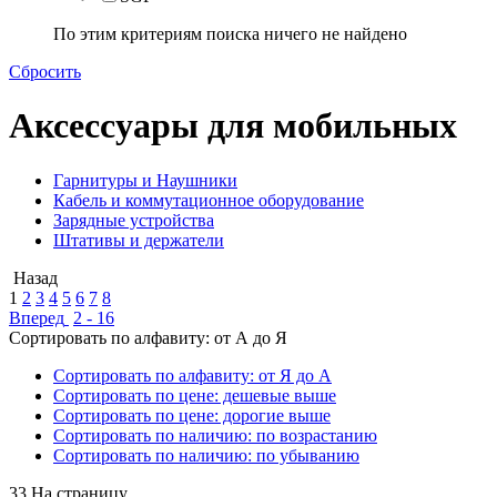
По этим критериям поиска ничего не найдено
Сбросить
Аксессуары для мобильных
Гарнитуры и Наушники
Кабель и коммутационное оборудование
Зарядные устройства
Штативы и держатели
Назад
1
2
3
4
5
6
7
8
Вперед
2 - 16
Сортировать по алфавиту: от А до Я
Сортировать по алфавиту: от Я до А
Сортировать по цене: дешевые выше
Сортировать по цене: дорогие выше
Сортировать по наличию: по возрастанию
Сортировать по наличию: по убыванию
33 На страницу