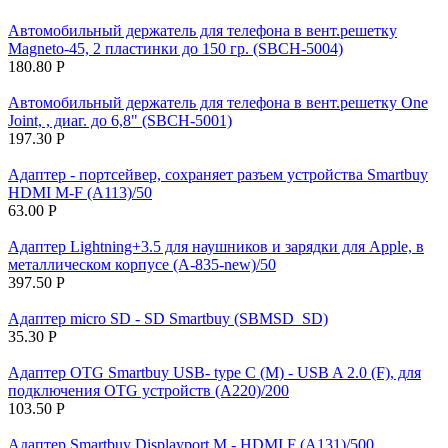
Автомобильный держатель для телефона в вент.решетку
Magneto-45, 2 пластинки до 150 гр. (SBCH-5004)
180.80
Р
Автомобильный держатель для телефона в вент.решетку One
Joint, , диаг. до 6,8" (SBCH-5001)
197.30
Р
Адаптер - портсейвер, сохраняет разъем устройства Smartbuy
HDMI M-F (A113)/50
63.00
Р
Адаптер Lightning+3.5 для наушников и зарядки для Apple, в
металлическом корпусе (A-835-new)/50
397.50
Р
Адаптер micro SD - SD Smartbuy (SBMSD_SD)
35.30
Р
Адаптер OTG Smartbuy USB- type C (M) - USB A 2.0 (F), для
подключения OTG устройств (A220)/200
103.50
Р
Адаптер Smartbuy Displayport M - HDMI F (A131)/500