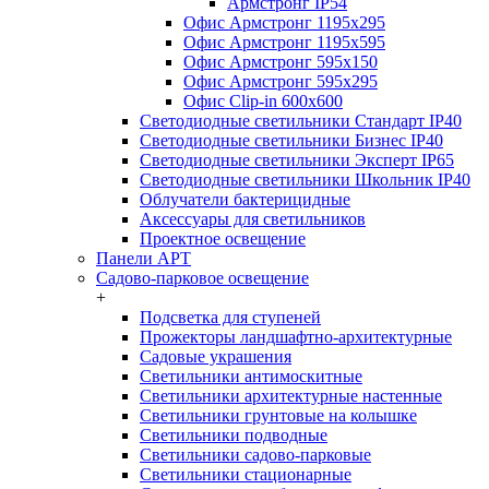
Армстронг IP54
Офис Армстронг 1195x295
Офис Армстронг 1195x595
Офис Армстронг 595x150
Офис Армстронг 595x295
Офис Clip-in 600x600
Светодиодные светильники Стандарт IP40
Светодиодные светильники Бизнес IP40
Светодиодные светильники Эксперт IP65
Светодиодные светильники Школьник IP40
Облучатели бактерицидные
Аксессуары для светильников
Проектное освещение
Панели АРТ
Садово-парковое освещение
+
Подсветка для ступеней
Прожекторы ландшафтно-архитектурные
Садовые украшения
Светильники антимоскитные
Светильники архитектурные настенные
Светильники грунтовые на колышке
Светильники подводные
Светильники садово-парковые
Светильники стационарные