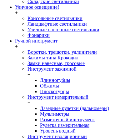
Складские светильники
Уличное освещение!
+
Консольные светильники
Ландшафтные светильники
Уличные настенные светильники
Фонарики
Ручной инструмент
+
Воротки, трещотки, удлинители
Зажимы типа Крокодил
Замки навесные, тросовые
Инструмент зажимной
+
Длинногубцы
Обжимы
Плоскогубцы
Инструмент измерительный
+
Лазерные рулетки (дальномеры)
Мультиметры
Разметочный инструмент
Рулетка измерительная
Уровень водный
Инструмент изоляционный