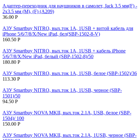
Адаптер-переходник для наушников в самолет, Jack 3.5 мм(F) -
2х3.5 мм (M), (F) (A209)
36.00
Р
АЗУ Smartbuy NITRO, вых.ток 1А, 1USB + витой кабель для
iPhone 5/6/7/8/X/New iPad, бел(SBP-1502-8-V)
160.50
Р
АЗУ Smartbuy NITRO, вых.ток 1А, 1USB + кабель iPhone
5/6/7/8/X/New iPad, белый (SBP-1502-8)/50
180.80
Р
АЗУ Smartbuy NITRO, вых.ток 1А, 1USB, белое (SBP-1502)/36
113.30
Р
АЗУ Smartbuy NITRO, вых.ток 1А, 1USB, черное (SBP-
1501)/50
94.50
Р
АЗУ Smartbuy NOVA MKII, вых.ток 2.1A, USB, белое (SBP-
1504)/ 100
150.00
Р
АЗУ Smartbuy NOVA MKII, вых.ток 2.1А, 1USB, черное (SBP-