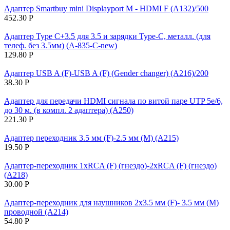
Адаптер Smartbuy mini Displayport M - HDMI F (A132)/500
452.30
Р
Адаптер Type C+3.5 для 3.5 и зарядки Type-C, металл. (для
телеф. без 3.5мм) (A-835-C-new)
129.80
Р
Адаптер USB A (F)-USB A (F) (Gender changer) (A216)/200
38.30
Р
Адаптер для передачи HDMI сигнала по витой паре UTP 5e/6,
до 30 м. (в компл. 2 адаптера) (A250)
221.30
Р
Адаптер переходник 3.5 мм (F)-2.5 мм (M) (A215)
19.50
Р
Адаптер-переходник 1хRCA (F) (гнездо)-2хRCA (F) (гнездо)
(A218)
30.00
Р
Адаптер-переходник для наушников 2х3.5 мм (F)- 3.5 мм (M)
проводной (A214)
54.80
Р