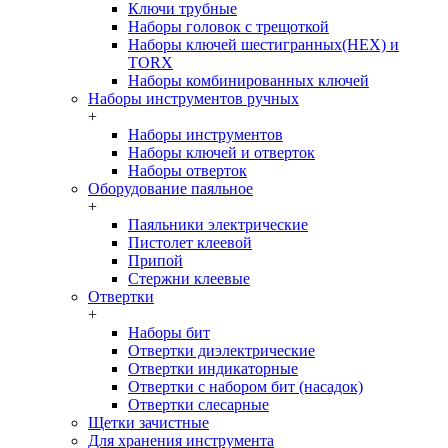
Ключи трубные
Наборы головок c трещоткой
Наборы ключей шестигранных(HEX) и
TORX
Наборы комбинированных ключей
Наборы инструментов ручных
+
Наборы инструментов
Наборы ключей и отверток
Наборы отверток
Оборудование паяльное
+
Паяльники электрические
Пистолет клеевой
Припой
Стержни клеевые
Отвертки
+
Наборы бит
Отвертки диэлектрические
Отвертки индикаторные
Отвертки с набором бит (насадок)
Отвертки слесарные
Щетки зачистные
Для хранения инструмента