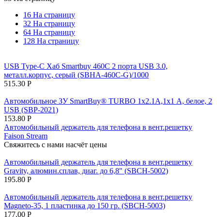
16 На страницу
32 На страницу
64 На страницу
128 На страницу
USB Type-C Xaб Smartbuy 460С 2 порта USB 3.0,
металл.корпус, серый (SBHA-460С-G)/1000
515.30
Р
Автомобильное ЗУ SmartBuy® TURBO 1x2.1A,1x1 А, белое, 2
USB (SBP-2021)
153.80
Р
Автомобильный держатель для телефона в вент.решетку
Faison Stream
Свяжитесь с нами насчёт цены
Автомобильный держатель для телефона в вент.решетку
Gravity, алюмин.сплав, диаг. до 6,8" (SBCH-5002)
195.80
Р
Автомобильный держатель для телефона в вент.решетку
Magneto-35, 1 пластинка до 150 гр. (SBCH-5003)
177.00
Р