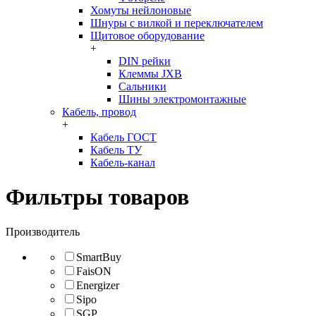
Хомуты нейлоновые
Шнуры с вилкой и переключателем
Щитовое оборудование
+
DIN рейки
Клеммы JXB
Сальники
Шины электромонтажные
Кабель, провод
+
Кабель ГОСТ
Кабель ТУ
Кабель-канал
Фильтры товаров
Производитель
SmartBuy
FaisON
Energizer
Sipo
SGP