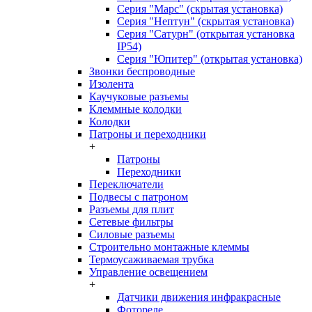
Серия "Марс" (скрытая установка)
Серия "Нептун" (скрытая установка)
Серия "Сатурн" (открытая установка
IP54)
Серия "Юпитер" (открытая установка)
Звонки беспроводные
Изолента
Каучуковые разъемы
Клеммные колодки
Колодки
Патроны и переходники
+
Патроны
Переходники
Переключатели
Подвесы с патроном
Разъемы для плит
Сетевые фильтры
Силовые разъемы
Строительно монтажные клеммы
Термоусаживаемая трубка
Управление освещением
+
Датчики движения инфракрасные
Фотореле