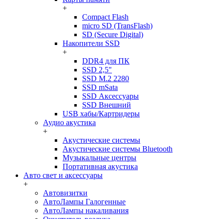
+
Compact Flash
micro SD (TransFlash)
SD (Secure Digital)
Накопители SSD
+
DDR4 для ПК
SSD 2,5"
SSD M.2 2280
SSD mSata
SSD Аксессуары
SSD Внешний
USB хабы/Картридеры
Аудио акустика
+
Акустические системы
Акустические системы Bluetooth
Музыкальные центры
Портативная акустика
Авто свет и аксессуары
+
Автовизитки
АвтоЛампы Галогенные
АвтоЛампы накаливания