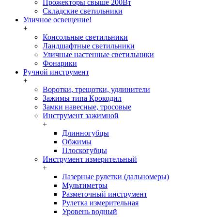
Прожекторы свыше 200Вт
Складские светильники
Уличное освещение!
+
Консольные светильники
Ландшафтные светильники
Уличные настенные светильники
Фонарики
Ручной инструмент
+
Воротки, трещотки, удлинители
Зажимы типа Крокодил
Замки навесные, тросовые
Инструмент зажимной
+
Длинногубцы
Обжимы
Плоскогубцы
Инструмент измерительный
+
Лазерные рулетки (дальномеры)
Мультиметры
Разметочный инструмент
Рулетка измерительная
Уровень водный