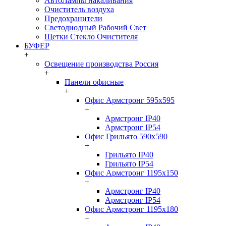
АвтоЛампы накаливания
Очиститель воздуха
Предохранители
Светодиодный Рабочий Свет
Щетки Стекло Очистителя
БУФЕР
+
Освещение производства Россия
+
Панели офисные
+
Офис Армстронг 595x595
+
Армстронг IP40
Армстронг IP54
Офис Грильято 590x590
+
Грильято IP40
Грильято IP54
Офис Армстронг 1195x150
+
Армстронг IP40
Армстронг IP54
Офис Армстронг 1195x180
+