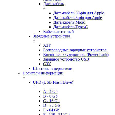
Дата кабель
+
Дата-кабель 30-pin для Apple
Дата-кабель 8-pin для Apple
Дата-кабель Micro
Дата-кабель Type-C
Кабель антенный
Зарядные устройства
+
АЗУ
Беспроводные зарядные устройства
Внешние аккумуляторы (Power bank)
Зарядное устройство USB
СЗУ
Штативы и держатели
Носители информации
+
UFD (USB Flash Drive)
+
A - 4 Gb
B - 8 Gb
C - 16 Gb
D - 32 Gb
E - 64 Gb
F - 128 - 512Gb