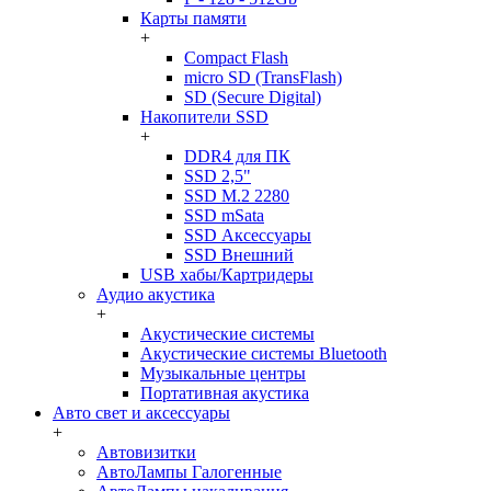
Карты памяти
+
Compact Flash
micro SD (TransFlash)
SD (Secure Digital)
Накопители SSD
+
DDR4 для ПК
SSD 2,5"
SSD M.2 2280
SSD mSata
SSD Аксессуары
SSD Внешний
USB хабы/Картридеры
Аудио акустика
+
Акустические системы
Акустические системы Bluetooth
Музыкальные центры
Портативная акустика
Авто свет и аксессуары
+
Автовизитки
АвтоЛампы Галогенные