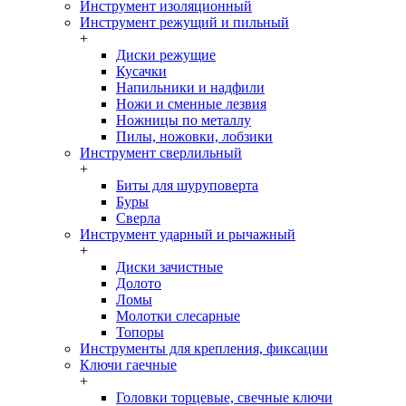
Инструмент изоляционный
Инструмент режущий и пильный
+
Диски режущие
Кусачки
Напильники и надфили
Ножи и сменные лезвия
Ножницы по металлу
Пилы, ножовки, лобзики
Инструмент сверлильный
+
Биты для шуруповерта
Буры
Сверла
Инструмент ударный и рычажный
+
Диски зачистные
Долото
Ломы
Молотки слесарные
Топоры
Инструменты для крепления, фиксации
Ключи гаечные
+
Головки торцевые, свечные ключи