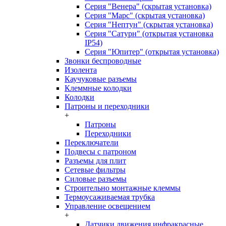
Серия "Венера" (скрытая установка)
Серия "Марс" (скрытая установка)
Серия "Нептун" (скрытая установка)
Серия "Сатурн" (открытая установка
IP54)
Серия "Юпитер" (открытая установка)
Звонки беспроводные
Изолента
Каучуковые разъемы
Клеммные колодки
Колодки
Патроны и переходники
+
Патроны
Переходники
Переключатели
Подвесы с патроном
Разъемы для плит
Сетевые фильтры
Силовые разъемы
Строительно монтажные клеммы
Термоусаживаемая трубка
Управление освещением
+
Датчики движения инфракрасные