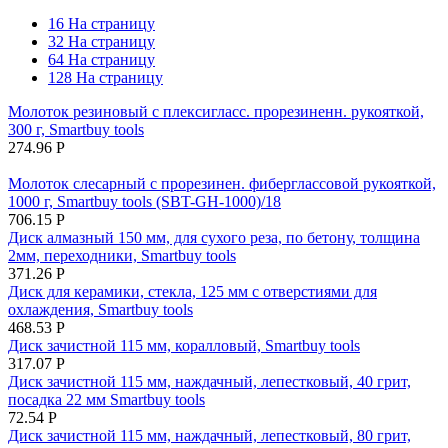
16 На страницу
32 На страницу
64 На страницу
128 На страницу
Молоток резиновый с плексигласс. прорезиненн. рукояткой,
300 г, Smartbuy tools
274.96
Р
Молоток слесарный с прорезинен. фиберглассовой рукояткой,
1000 г, Smartbuy tools (SBT-GH-1000)/18
706.15
Р
Диск алмазный 150 мм, для сухого реза, по бетону, толщина
2мм, переходники, Smartbuy tools
371.26
Р
Диск для керамики, стекла, 125 мм с отверстиями для
охлаждения, Smartbuy tools
468.53
Р
Диск зачистной 115 мм, коралловый, Smartbuy tools
317.07
Р
Диск зачистной 115 мм, наждачный, лепестковый, 40 грит,
посадка 22 мм Smartbuy tools
72.54
Р
Диск зачистной 115 мм, наждачный, лепестковый, 80 грит,