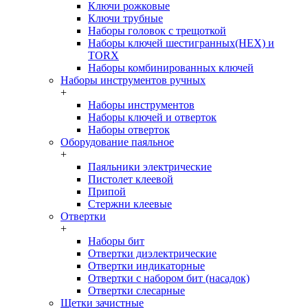
Ключи рожковые
Ключи трубные
Наборы головок c трещоткой
Наборы ключей шестигранных(HEX) и
TORX
Наборы комбинированных ключей
Наборы инструментов ручных
+
Наборы инструментов
Наборы ключей и отверток
Наборы отверток
Оборудование паяльное
+
Паяльники электрические
Пистолет клеевой
Припой
Стержни клеевые
Отвертки
+
Наборы бит
Отвертки диэлектрические
Отвертки индикаторные
Отвертки с набором бит (насадок)
Отвертки слесарные
Щетки зачистные