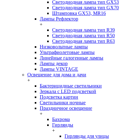
Светодиодная лампа тип GX53
Светодиодная лампа тип GX70
Штамповка GX53, MR16
Лампы Рефлектор
+
Светодиодная лампа тип R39
Светодиодная лампа тип R50
Светодиодная лампа тип R63
Низковольтные лампы
Ультрафиолетовые лампы
Линейные галогенные лампы
Лампы декор
Лампы VINTAGE
Освещение для дома и дачи
+
Бактерицидные светильники
Зеркала с LED подсветкой
Подсветка картин
Светильники ночные
Праздничное освещение
+
Бахрома
Гирлянды
+
Гирлянды для улицы