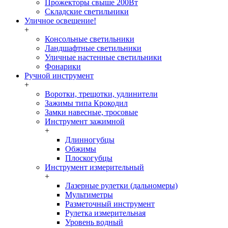
Прожекторы свыше 200Вт
Складские светильники
Уличное освещение!
+
Консольные светильники
Ландшафтные светильники
Уличные настенные светильники
Фонарики
Ручной инструмент
+
Воротки, трещотки, удлинители
Зажимы типа Крокодил
Замки навесные, тросовые
Инструмент зажимной
+
Длинногубцы
Обжимы
Плоскогубцы
Инструмент измерительный
+
Лазерные рулетки (дальномеры)
Мультиметры
Разметочный инструмент
Рулетка измерительная
Уровень водный