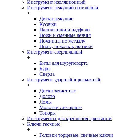
Инструмент изоляционный
Инструмент режущий и пильный
+
Диски режущие
Кусачки
Напильники и надфили
Ножи и сменные лезвия
Ножницы по металлу
Пилы, ножовки, лобзики
Инструмент сверлильный
+
Биты для шуруповерта
Буры
Сверла
Инструмент ударный и рычажный
+
Диски зачистные
Долото
Ломы
Молотки слесарные
Топоры
Инструменты для крепления, фиксации
Ключи гаечные
+
Головки торцевые, свечные ключи