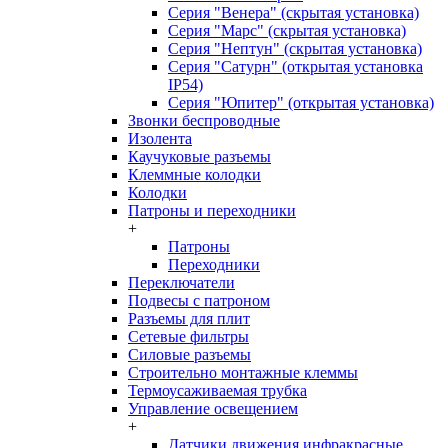
Серия "Венера" (скрытая установка)
Серия "Марс" (скрытая установка)
Серия "Нептун" (скрытая установка)
Серия "Сатурн" (открытая установка
IP54)
Серия "Юпитер" (открытая установка)
Звонки беспроводные
Изолента
Каучуковые разъемы
Клеммные колодки
Колодки
Патроны и переходники
+
Патроны
Переходники
Переключатели
Подвесы с патроном
Разъемы для плит
Сетевые фильтры
Силовые разъемы
Строительно монтажные клеммы
Термоусаживаемая трубка
Управление освещением
+
Датчики движения инфракрасные