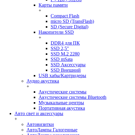
Карты памяти
+
Compact Flash
micro SD (TransFlash)
SD (Secure Digital)
Накопители SSD
+
DDR4 для ПК
SSD 2,5"
SSD M.2 2280
SSD mSata
SSD Аксессуары
SSD Внешний
USB хабы/Картридеры
Аудио акустика
+
Акустические системы
Акустические системы Bluetooth
Музыкальные центры
Портативная акустика
Авто свет и аксессуары
+
Автовизитки
АвтоЛампы Галогенные