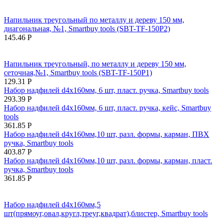
Напильник треугольный по металлу и дереву 150 мм,
диагональная, №1, Smartbuy tools (SBT-TF-150P2)
145.46
Р
Напильник треугольный, по металлу и дереву 150 мм,
сеточная,№1, Smartbuy tools (SBT-TF-150P1)
129.31
Р
Набор надфилей d4x160мм, 6 шт, пласт. ручка, Smartbuy tools
293.39
Р
Набор надфилей d4x160мм, 6 шт, пласт. ручка, кейс, Smartbuy
tools
361.85
Р
Набор надфилей d4x160мм,10 шт, разл. формы, карман, ПВХ
ручка, Smartbuy tools
403.87
Р
Набор надфилей d4x160мм,10 шт, разл. формы, карман, пласт.
ручка, Smartbuy tools
361.85
Р
Набор надфилей d4x160мм,5
шт(прямоуг,овал,кругл,треуг,квадрат),блистер, Smartbuy tools