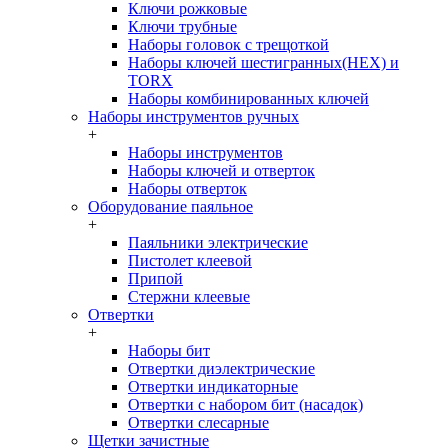
Ключи рожковые
Ключи трубные
Наборы головок c трещоткой
Наборы ключей шестигранных(HEX) и
TORX
Наборы комбинированных ключей
Наборы инструментов ручных
+
Наборы инструментов
Наборы ключей и отверток
Наборы отверток
Оборудование паяльное
+
Паяльники электрические
Пистолет клеевой
Припой
Стержни клеевые
Отвертки
+
Наборы бит
Отвертки диэлектрические
Отвертки индикаторные
Отвертки с набором бит (насадок)
Отвертки слесарные
Щетки зачистные