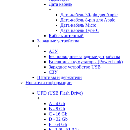
Дата кабель
+
Дата-кабель 30-pin для Apple
Дата-кабель 8-pin для Apple
Дата-кабель Micro
Дата-кабель Type-C
Кабель антенный
Зарядные устройства
+
АЗУ
Беспроводные зарядные устройства
Внешние аккумуляторы (Power bank)
Зарядное устройство USB
СЗУ
Штативы и держатели
Носители информации
+
UFD (USB Flash Drive)
+
A - 4 Gb
B - 8 Gb
C - 16 Gb
D - 32 Gb
E - 64 Gb
F - 128 - 512Gb