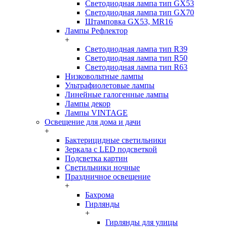
Светодиодная лампа тип GX53
Светодиодная лампа тип GX70
Штамповка GX53, MR16
Лампы Рефлектор
+
Светодиодная лампа тип R39
Светодиодная лампа тип R50
Светодиодная лампа тип R63
Низковольтные лампы
Ультрафиолетовые лампы
Линейные галогенные лампы
Лампы декор
Лампы VINTAGE
Освещение для дома и дачи
+
Бактерицидные светильники
Зеркала с LED подсветкой
Подсветка картин
Светильники ночные
Праздничное освещение
+
Бахрома
Гирлянды
+
Гирлянды для улицы