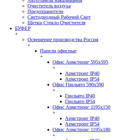
АвтоЛампы накаливания
Очиститель воздуха
Предохранители
Светодиодный Рабочий Свет
Щетки Стекло Очистителя
БУФЕР
+
Освещение производства Россия
+
Панели офисные
+
Офис Армстронг 595x595
+
Армстронг IP40
Армстронг IP54
Офис Грильято 590x590
+
Грильято IP40
Грильято IP54
Офис Армстронг 1195x150
+
Армстронг IP40
Армстронг IP54
Офис Армстронг 1195x180
+