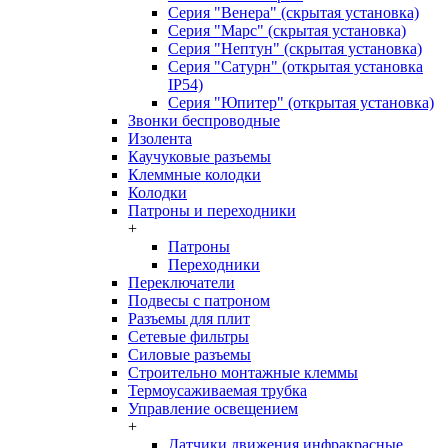
Серия "Венера" (скрытая установка)
Серия "Марс" (скрытая установка)
Серия "Нептун" (скрытая установка)
Серия "Сатурн" (открытая установка
IP54)
Серия "Юпитер" (открытая установка)
Звонки беспроводные
Изолента
Каучуковые разъемы
Клеммные колодки
Колодки
Патроны и переходники
+
Патроны
Переходники
Переключатели
Подвесы с патроном
Разъемы для плит
Сетевые фильтры
Силовые разъемы
Строительно монтажные клеммы
Термоусаживаемая трубка
Управление освещением
+
Датчики движения инфракрасные