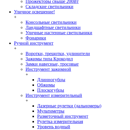
Прожекторы свыше 200Вт
Складские светильники
Уличное освещение!
+
Консольные светильники
Ландшафтные светильники
Уличные настенные светильники
Фонарики
Ручной инструмент
+
Воротки, трещотки, удлинители
Зажимы типа Крокодил
Замки навесные, тросовые
Инструмент зажимной
+
Длинногубцы
Обжимы
Плоскогубцы
Инструмент измерительный
+
Лазерные рулетки (дальномеры)
Мультиметры
Разметочный инструмент
Рулетка измерительная
Уровень водный