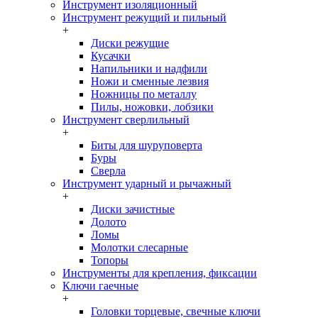
Инструмент изоляционный
Инструмент режущий и пильный
+
Диски режущие
Кусачки
Напильники и надфили
Ножи и сменные лезвия
Ножницы по металлу
Пилы, ножовки, лобзики
Инструмент сверлильный
+
Биты для шуруповерта
Буры
Сверла
Инструмент ударный и рычажный
+
Диски зачистные
Долото
Ломы
Молотки слесарные
Топоры
Инструменты для крепления, фиксации
Ключи гаечные
+
Головки торцевые, свечные ключи