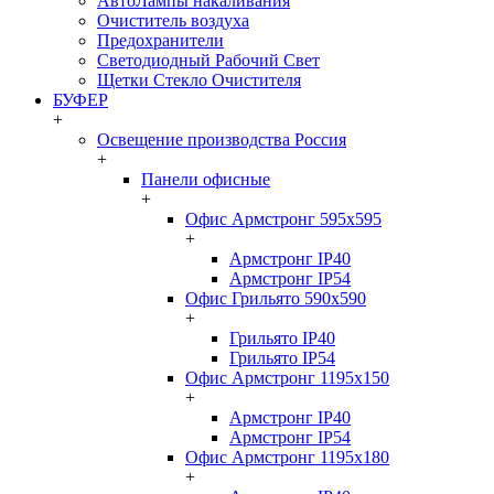
АвтоЛампы накаливания
Очиститель воздуха
Предохранители
Светодиодный Рабочий Свет
Щетки Стекло Очистителя
БУФЕР
+
Освещение производства Россия
+
Панели офисные
+
Офис Армстронг 595x595
+
Армстронг IP40
Армстронг IP54
Офис Грильято 590x590
+
Грильято IP40
Грильято IP54
Офис Армстронг 1195x150
+
Армстронг IP40
Армстронг IP54
Офис Армстронг 1195x180
+