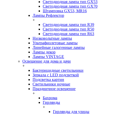
Светодиодная лампа тип GX53
Светодиодная лампа тип GX70
Штамповка GX53, MR16
Лампы Рефлектор
+
Светодиодная лампа тип R39
Светодиодная лампа тип R50
Светодиодная лампа тип R63
Низковольтные лампы
Ультрафиолетовые лампы
Линейные галогенные лампы
Лампы декор
Лампы VINTAGE
Освещение для дома и дачи
+
Бактерицидные светильники
Зеркала с LED подсветкой
Подсветка картин
Светильники ночные
Праздничное освещение
+
Бахрома
Гирлянды
+
Гирлянды для улицы