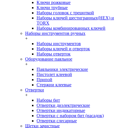
Ключи рожковые
Ключи трубные
Наборы головок c трещоткой
Наборы ключей шестигранных(HEX) и
TORX
Наборы комбинированных ключей
Наборы инструментов ручных
+
Наборы инструментов
Наборы ключей и отверток
Наборы отверток
Оборудование паяльное
+
Паяльники электрические
Пистолет клеевой
Припой
Стержни клеевые
Отвертки
+
Наборы бит
Отвертки диэлектрические
Отвертки индикаторные
Отвертки с набором бит (насадок)
Отвертки слесарные
Щетки зачистные