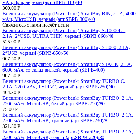
мАч, 8pin, черный (арт.SBPB-310)/40
300.00
Р
Внешний аккумулятор (Power bank) SmartBuy BIN, 2.1A, 4000
мАч, MicroUSB, черный (арт.SBPB-300)/40
Свяжитесь с нами насчёт цены
Внешний аккумулятор (Power bank) SmartBuy S-10000UT,
2.1A, 2*USB, ULTRA THIN, черный (SBPB-860)/48
525.00
Р
Внешний аккумулятор (Power bank) SmartBuy S-8000, 2.1A,
2*USB, черный (SBPB-850)/50
667.50
Р
Внешний аккумулятор (Power bank) SmartBuy STACK, 2.1A,
6000 мАч, со склад.вилкой, черный (SBPB-400)
907.50
Р
Внешний аккумулятор (Power bank) SmartBuy TURBO C,
2.1A, 2200 мАч, TYPE-C, черный (арт.SBPB-250)/40
404.30
Р
Внешний аккумулятор (Power bank) SmartBuy TURBO, 2.1A,
2200 мА/ч, MicroUSB, белый (арт.SBPB-210)/80
75.00
Р
Внешний аккумулятор (Power bank) SmartBuy TURBO, 2.1A,
2200 мА/ч, MicroUSB, красный (арт.SBPB-230)/8
321.80
Р
Внешний аккумулятор (Power bank) SmartBuy TURBO, 2.1A,
2200 мА/ч, MicroUSB, серый (арт.SBPB-220)/80