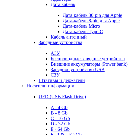
Дата кабель
+
Дата-кабель 30-pin для Apple
Дата-кабель 8-pin для Apple
Дата-кабель Micro
Дата-кабель Type-C
Кабель антенный
Зарядные устройства
+
АЗУ
Беспроводные зарядные устройства
Внешние аккумуляторы (Power bank)
Зарядное устройство USB
СЗУ
Штативы и держатели
Носители информации
+
UFD (USB Flash Drive)
+
A - 4 Gb
B - 8 Gb
C - 16 Gb
D - 32 Gb
E - 64 Gb
F - 128 - 512Gb