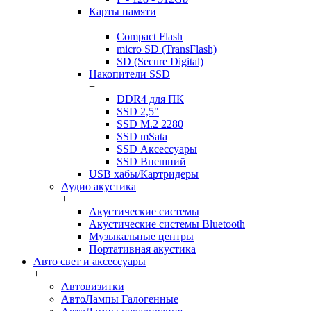
Карты памяти
+
Compact Flash
micro SD (TransFlash)
SD (Secure Digital)
Накопители SSD
+
DDR4 для ПК
SSD 2,5"
SSD M.2 2280
SSD mSata
SSD Аксессуары
SSD Внешний
USB хабы/Картридеры
Аудио акустика
+
Акустические системы
Акустические системы Bluetooth
Музыкальные центры
Портативная акустика
Авто свет и аксессуары
+
Автовизитки
АвтоЛампы Галогенные