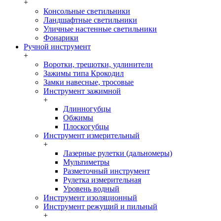
+
Консольные светильники
Ландшафтные светильники
Уличные настенные светильники
Фонарики
Ручной инструмент
+
Воротки, трещотки, удлинители
Зажимы типа Крокодил
Замки навесные, тросовые
Инструмент зажимной
+
Длинногубцы
Обжимы
Плоскогубцы
Инструмент измерительный
+
Лазерные рулетки (дальномеры)
Мультиметры
Разметочный инструмент
Рулетка измерительная
Уровень водный
Инструмент изоляционный
Инструмент режущий и пильный
+