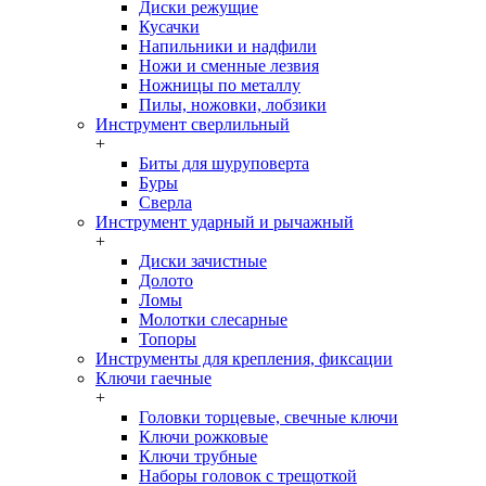
Диски режущие
Кусачки
Напильники и надфили
Ножи и сменные лезвия
Ножницы по металлу
Пилы, ножовки, лобзики
Инструмент сверлильный
+
Биты для шуруповерта
Буры
Сверла
Инструмент ударный и рычажный
+
Диски зачистные
Долото
Ломы
Молотки слесарные
Топоры
Инструменты для крепления, фиксации
Ключи гаечные
+
Головки торцевые, свечные ключи
Ключи рожковые
Ключи трубные
Наборы головок c трещоткой