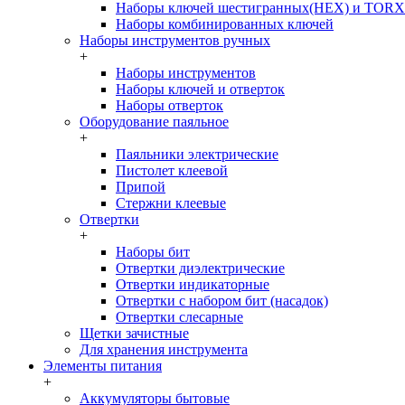
Наборы ключей шестигранных(HEX) и TORX
Наборы комбинированных ключей
Наборы инструментов ручных
+
Наборы инструментов
Наборы ключей и отверток
Наборы отверток
Оборудование паяльное
+
Паяльники электрические
Пистолет клеевой
Припой
Стержни клеевые
Отвертки
+
Наборы бит
Отвертки диэлектрические
Отвертки индикаторные
Отвертки с набором бит (насадок)
Отвертки слесарные
Щетки зачистные
Для хранения инструмента
Элементы питания
+
Аккумуляторы бытовые