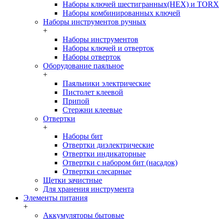
Наборы ключей шестигранных(HEX) и TORX
Наборы комбинированных ключей
Наборы инструментов ручных
+
Наборы инструментов
Наборы ключей и отверток
Наборы отверток
Оборудование паяльное
+
Паяльники электрические
Пистолет клеевой
Припой
Стержни клеевые
Отвертки
+
Наборы бит
Отвертки диэлектрические
Отвертки индикаторные
Отвертки с набором бит (насадок)
Отвертки слесарные
Щетки зачистные
Для хранения инструмента
Элементы питания
+
Аккумуляторы бытовые