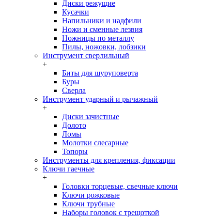
Диски режущие
Кусачки
Напильники и надфили
Ножи и сменные лезвия
Ножницы по металлу
Пилы, ножовки, лобзики
Инструмент сверлильный
+
Биты для шуруповерта
Буры
Сверла
Инструмент ударный и рычажный
+
Диски зачистные
Долото
Ломы
Молотки слесарные
Топоры
Инструменты для крепления, фиксации
Ключи гаечные
+
Головки торцевые, свечные ключи
Ключи рожковые
Ключи трубные
Наборы головок c трещоткой