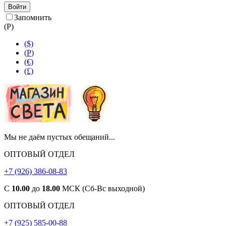
Войти
Запомнить
(
Р
)
($)
(
Р
)
(€)
(£)
Мы не даём пустых обещаний...
ОПТОВЫЙ ОТДЕЛ
+7 (926) 386-08-83
С
10.00
до
18.00
МСК (Сб-Вс выходной)
ОПТОВЫЙ ОТДЕЛ
+7 (925) 585-00-88