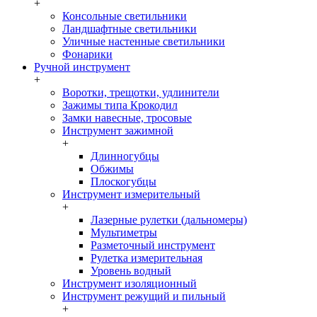
+
Консольные светильники
Ландшафтные светильники
Уличные настенные светильники
Фонарики
Ручной инструмент
+
Воротки, трещотки, удлинители
Зажимы типа Крокодил
Замки навесные, тросовые
Инструмент зажимной
+
Длинногубцы
Обжимы
Плоскогубцы
Инструмент измерительный
+
Лазерные рулетки (дальномеры)
Мультиметры
Разметочный инструмент
Рулетка измерительная
Уровень водный
Инструмент изоляционный
Инструмент режущий и пильный
+