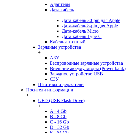
Адаптеры
Дата кабель
+
Дата-кабель 30-pin для Apple
Дата-кабель 8-pin для Apple
Дата-кабель Micro
Дата-кабель Type-C
Кабель антенный
Зарядные устройства
+
АЗУ
Беспроводные зарядные устройства
Внешние аккумуляторы (Power bank)
Зарядное устройство USB
СЗУ
Штативы и держатели
Носители информации
+
UFD (USB Flash Drive)
+
A - 4 Gb
B - 8 Gb
C - 16 Gb
D - 32 Gb
E - 64 Gb