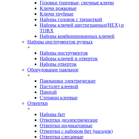
Головки торцевые, свечные ключи
Ключи рожковые
Ключи трубные
Наборы головок c трещоткой
Наборы ключей шестигранных(HEX) и
TORX
Наборы комбинированных ключей
Наборы инструментов ручных
+
Наборы инструментов
Наборы ключей и отверток
Наборы отверток
Оборудование паяльное
+
Паяльники электрические
Пистолет клеевой
Припой
Стержни клеевые
Отвертки
+
Наборы бит
Отвертки диэлектрические
Отвертки индикаторные
Отвертки с набором бит (насадок)
Отвертки слесарные