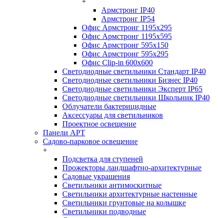
+
Армстронг IP40
Армстронг IP54
Офис Армстронг 1195x295
Офис Армстронг 1195x595
Офис Армстронг 595x150
Офис Армстронг 595x295
Офис Clip-in 600x600
Светодиодные светильники Стандарт IP40
Светодиодные светильники Бизнес IP40
Светодиодные светильники Эксперт IP65
Светодиодные светильники Школьник IP40
Облучатели бактерицидные
Аксессуары для светильников
Проектное освещение
Панели АРТ
Садово-парковое освещение
+
Подсветка для ступеней
Прожекторы ландшафтно-архитектурные
Садовые украшения
Светильники антимоскитные
Светильники архитектурные настенные
Светильники грунтовые на колышке
Светильники подводные