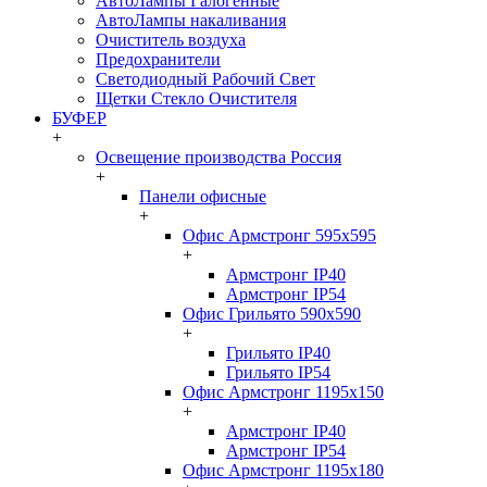
АвтоЛампы Галогенные
АвтоЛампы накаливания
Очиститель воздуха
Предохранители
Светодиодный Рабочий Свет
Щетки Стекло Очистителя
БУФЕР
+
Освещение производства Россия
+
Панели офисные
+
Офис Армстронг 595x595
+
Армстронг IP40
Армстронг IP54
Офис Грильято 590x590
+
Грильято IP40
Грильято IP54
Офис Армстронг 1195x150
+
Армстронг IP40
Армстронг IP54
Офис Армстронг 1195x180