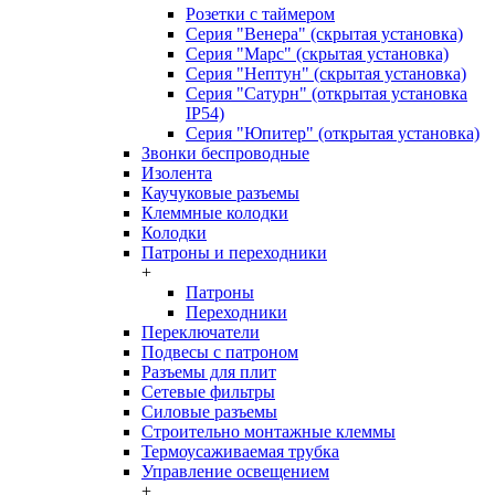
Розетки с таймером
Серия "Венера" (скрытая установка)
Серия "Марс" (скрытая установка)
Серия "Нептун" (скрытая установка)
Серия "Сатурн" (открытая установка
IP54)
Серия "Юпитер" (открытая установка)
Звонки беспроводные
Изолента
Каучуковые разъемы
Клеммные колодки
Колодки
Патроны и переходники
+
Патроны
Переходники
Переключатели
Подвесы с патроном
Разъемы для плит
Сетевые фильтры
Силовые разъемы
Строительно монтажные клеммы
Термоусаживаемая трубка
Управление освещением
+