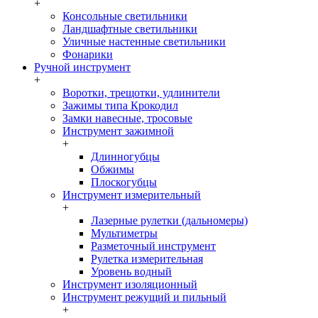
+
Консольные светильники
Ландшафтные светильники
Уличные настенные светильники
Фонарики
Ручной инструмент
+
Воротки, трещотки, удлинители
Зажимы типа Крокодил
Замки навесные, тросовые
Инструмент зажимной
+
Длинногубцы
Обжимы
Плоскогубцы
Инструмент измерительный
+
Лазерные рулетки (дальномеры)
Мультиметры
Разметочный инструмент
Рулетка измерительная
Уровень водный
Инструмент изоляционный
Инструмент режущий и пильный
+