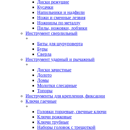
Диски режущие
Кусачки
Напильники и надфили
Ножи и сменные лезвия
Ножницы по металлу
Пилы, ножовки, лобзики
Инструмент сверлильный
+
Биты для шуруповерта
Буры
Сверла
Инструмент ударный и рычажный
+
Диски зачистные
Долото
Ломы
Молотки слесарные
Топоры
Инструменты для крепления, фиксации
Ключи гаечные
+
Головки торцевые, свечные ключи
Ключи рожковые
Ключи трубные
Наборы головок c трещоткой