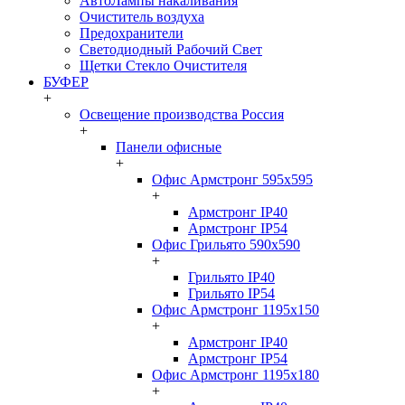
АвтоЛампы накаливания
Очиститель воздуха
Предохранители
Светодиодный Рабочий Свет
Щетки Стекло Очистителя
БУФЕР
+
Освещение производства Россия
+
Панели офисные
+
Офис Армстронг 595x595
+
Армстронг IP40
Армстронг IP54
Офис Грильято 590x590
+
Грильято IP40
Грильято IP54
Офис Армстронг 1195x150
+
Армстронг IP40
Армстронг IP54
Офис Армстронг 1195x180
+