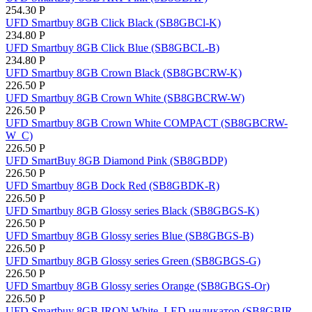
254.30
Р
UFD Smartbuy 8GB Click Black (SB8GBCl-K)
234.80
Р
UFD Smartbuy 8GB Click Blue (SB8GBCL-B)
234.80
Р
UFD Smartbuy 8GB Crown Black (SB8GBCRW-K)
226.50
Р
UFD Smartbuy 8GB Crown White (SB8GBCRW-W)
226.50
Р
UFD Smartbuy 8GB Crown White COMPACT (SB8GBCRW-
W_С)
226.50
Р
UFD SmartBuy 8GB Diamond Pink (SB8GBDP)
226.50
Р
UFD Smartbuy 8GB Dock Red (SB8GBDK-R)
226.50
Р
UFD Smartbuy 8GB Glossy series Black (SB8GBGS-K)
226.50
Р
UFD Smartbuy 8GB Glossy series Blue (SB8GBGS-B)
226.50
Р
UFD Smartbuy 8GB Glossy series Green (SB8GBGS-G)
226.50
Р
UFD Smartbuy 8GB Glossy series Orange (SB8GBGS-Or)
226.50
Р
UFD Smartbuy 8GB IRON White, LED индикатор (SB8GBIR-