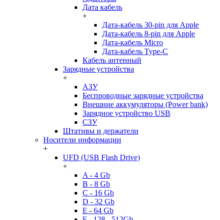
Дата кабель
+
Дата-кабель 30-pin для Apple
Дата-кабель 8-pin для Apple
Дата-кабель Micro
Дата-кабель Type-C
Кабель антенный
Зарядные устройства
+
АЗУ
Беспроводные зарядные устройства
Внешние аккумуляторы (Power bank)
Зарядное устройство USB
СЗУ
Штативы и держатели
Носители информации
+
UFD (USB Flash Drive)
+
A - 4 Gb
B - 8 Gb
C - 16 Gb
D - 32 Gb
E - 64 Gb
F - 128 - 512Gb