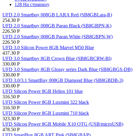
128 На страницу
UFD 2.0 Smartbuy 008GB LARA Red (SB8GBLara-R)
254.30
Р
UFD 2.0 Smartbuy 008GB Paean Black (SB8GBPN-K)
226.50
Р
UFD 2.0 Smartbuy 008GB Paean White (SB8GBPN-W)
226.50
Р
UFD 3.0 Silicon Power 8GB Marvel M50 Blue
437.30
Р
UFD 3.0 Smartbuy 8GB Crown Blue (SB8GBCRW-Bl)
330.00
Р
UFD 3.0 Smartbuy 8GB Glossy series Dark Blue (SB8GBGS-DB)
330.00
Р
UFD 3.0/3.1 SmartBuy 008GB Diamond Blue (SB8GBDB-3)
330.00
Р
UFD Silicon Power 8GB Helios 101 blue
316.50
Р
UFD Silicon Power 8GB Luxmini 322 black
316.50
Р
UFD Silicon Power 8GB Luxmini 710 black
323.30
Р
UFD Silicon Power 8GB Mobile X10 OTG (USB/microUSB)
478.50
Р
UFD SmartBuy 8GB ART Pink (SB8GBAP)