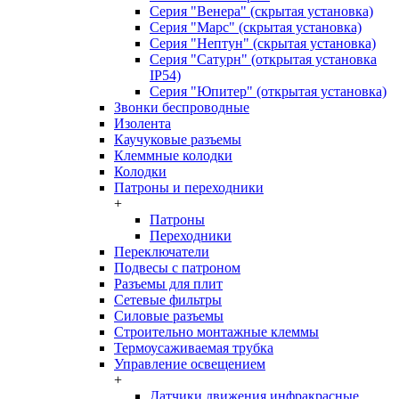
Серия "Венера" (скрытая установка)
Серия "Марс" (скрытая установка)
Серия "Нептун" (скрытая установка)
Серия "Сатурн" (открытая установка
IP54)
Серия "Юпитер" (открытая установка)
Звонки беспроводные
Изолента
Каучуковые разъемы
Клеммные колодки
Колодки
Патроны и переходники
+
Патроны
Переходники
Переключатели
Подвесы с патроном
Разъемы для плит
Сетевые фильтры
Силовые разъемы
Строительно монтажные клеммы
Термоусаживаемая трубка
Управление освещением
+
Датчики движения инфракрасные