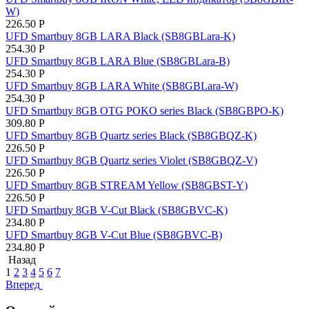
W)
226.50
Р
UFD Smartbuy 8GB LARA Black (SB8GBLara-K)
254.30
Р
UFD Smartbuy 8GB LARA Blue (SB8GBLara-B)
254.30
Р
UFD Smartbuy 8GB LARA White (SB8GBLara-W)
254.30
Р
UFD Smartbuy 8GB OTG POKO series Black (SB8GBPO-K)
309.80
Р
UFD Smartbuy 8GB Quartz series Black (SB8GBQZ-K)
226.50
Р
UFD Smartbuy 8GB Quartz series Violet (SB8GBQZ-V)
226.50
Р
UFD Smartbuy 8GB STREAM Yellow (SB8GBST-Y)
226.50
Р
UFD Smartbuy 8GB V-Cut Black (SB8GBVC-K)
234.80
Р
UFD Smartbuy 8GB V-Cut Blue (SB8GBVC-B)
234.80
Р
Назад
1
2
3
4
5
6
7
Вперед