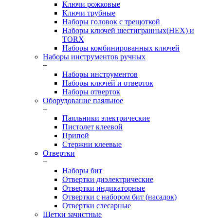
Ключи рожковые
Ключи трубные
Наборы головок c трещоткой
Наборы ключей шестигранных(HEX) и
TORX
Наборы комбинированных ключей
Наборы инструментов ручных
+
Наборы инструментов
Наборы ключей и отверток
Наборы отверток
Оборудование паяльное
+
Паяльники электрические
Пистолет клеевой
Припой
Стержни клеевые
Отвертки
+
Наборы бит
Отвертки диэлектрические
Отвертки индикаторные
Отвертки с набором бит (насадок)
Отвертки слесарные
Щетки зачистные