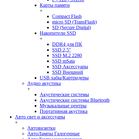
Карты памяти
+
Compact Flash
micro SD (TransFlash)
SD (Secure Digital)
Накопители SSD
+
DDR4 для ПК
SSD 2,5"
SSD M.2 2280
SSD mSata
SSD Аксессуары
SSD Внешний
USB хабы/Картридеры
Аудио акустика
+
Акустические системы
Акустические системы Bluetooth
Музыкальные центры
Портативная акустика
Авто свет и аксессуары
+
Автовизитки
АвтоЛампы Галогенные