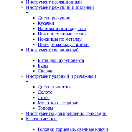
Инструмент изоляционный
Инструмент режущий и пильный
+
Диски режущие
Кусачки
Напильники и надфили
Ножи и сменные лезвия
Ножницы по металлу
Пилы, ножовки, лобзики
Инструмент сверлильный
+
Биты для шуруповерта
Буры
Сверла
Инструмент ударный и рычажный
+
Диски зачистные
Долото
Ломы
Молотки слесарные
Топоры
Инструменты для крепления, фиксации
Ключи гаечные
+
Головки торцевые, свечные ключи