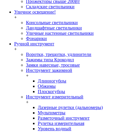
Прожекторы свыше 200Вт
Складские светильники
Уличное освещение!
+
Консольные светильники
Ландшафтные светильники
Уличные настенные светильники
Фонарики
Ручной инструмент
+
Воротки, трещотки, удлинители
Зажимы типа Крокодил
Замки навесные, тросовые
Инструмент зажимной
+
Длинногубцы
Обжимы
Плоскогубцы
Инструмент измерительный
+
Лазерные рулетки (дальномеры)
Мультиметры
Разметочный инструмент
Рулетка измерительная
Уровень водный