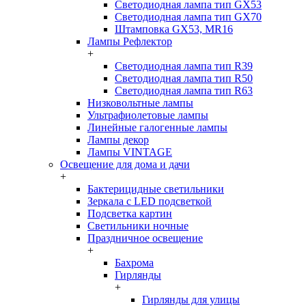
Светодиодная лампа тип GX53
Светодиодная лампа тип GX70
Штамповка GX53, MR16
Лампы Рефлектор
+
Светодиодная лампа тип R39
Светодиодная лампа тип R50
Светодиодная лампа тип R63
Низковольтные лампы
Ультрафиолетовые лампы
Линейные галогенные лампы
Лампы декор
Лампы VINTAGE
Освещение для дома и дачи
+
Бактерицидные светильники
Зеркала с LED подсветкой
Подсветка картин
Светильники ночные
Праздничное освещение
+
Бахрома
Гирлянды
+
Гирлянды для улицы