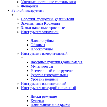
Уличные настенные светильники
Фонарики
Ручной инструмент
+
Воротки, трещотки, удлинители
Зажимы типа Крокодил
Замки навесные, тросовые
Инструмент зажимной
+
Длинногубцы
Обжимы
Плоскогубцы
Инструмент измерительный
+
Лазерные рулетки (дальномеры)
Мультиметры
Разметочный инструмент
Рулетка измерительная
Уровень водный
Инструмент изоляционный
Инструмент режущий и пильный
+
Диски режущие
Кусачки
Напильники и надфили