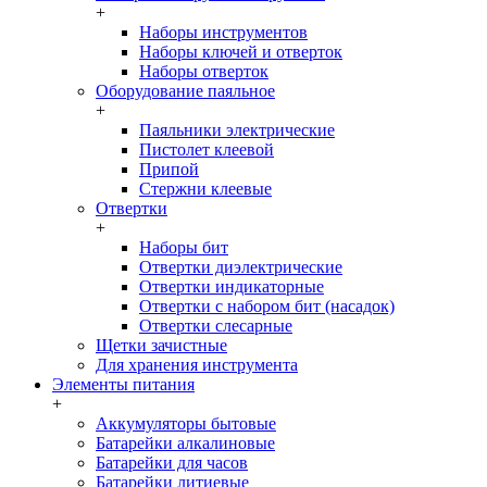
+
Наборы инструментов
Наборы ключей и отверток
Наборы отверток
Оборудование паяльное
+
Паяльники электрические
Пистолет клеевой
Припой
Стержни клеевые
Отвертки
+
Наборы бит
Отвертки диэлектрические
Отвертки индикаторные
Отвертки с набором бит (насадок)
Отвертки слесарные
Щетки зачистные
Для хранения инструмента
Элементы питания
+
Аккумуляторы бытовые
Батарейки алкалиновые
Батарейки для часов
Батарейки литиевые