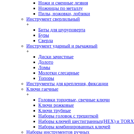
Ножи и сменные лезвия
Ножницы по металлу
Пилы, ножовки, лобзики
Инструмент сверлильный
+
Биты для шуруповерта
Буры
Сверла
Инструмент ударный и рычажный
+
Диски зачистные
Долото
Ломы
Молотки слесарные
Топоры
Инструменты для крепления, фиксации
Ключи гаечные
+
Головки торцевые, свечные ключи
Ключи рожковые
Ключи трубные
Наборы головок c трещоткой
Наборы ключей шестигранных(HEX) и TORX
Наборы комбинированных ключей
Наборы инструментов ручных