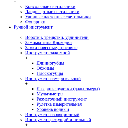
+
Консольные светильники
Ландшафтные светильники
Уличные настенные светильники
Фонарики
Ручной инструмент
+
Воротки, трещотки, удлинители
Зажимы типа Крокодил
Замки навесные, тросовые
Инструмент зажимной
+
Длинногубцы
Обжимы
Плоскогубцы
Инструмент измерительный
+
Лазерные рулетки (дальномеры)
Мультиметры
Разметочный инструмент
Рулетка измерительная
Уровень водный
Инструмент изоляционный
Инструмент режущий и пильный
+