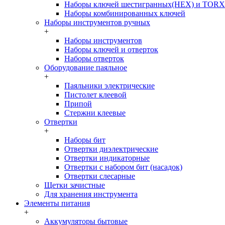
Наборы ключей шестигранных(HEX) и TORX
Наборы комбинированных ключей
Наборы инструментов ручных
+
Наборы инструментов
Наборы ключей и отверток
Наборы отверток
Оборудование паяльное
+
Паяльники электрические
Пистолет клеевой
Припой
Стержни клеевые
Отвертки
+
Наборы бит
Отвертки диэлектрические
Отвертки индикаторные
Отвертки с набором бит (насадок)
Отвертки слесарные
Щетки зачистные
Для хранения инструмента
Элементы питания
+
Аккумуляторы бытовые