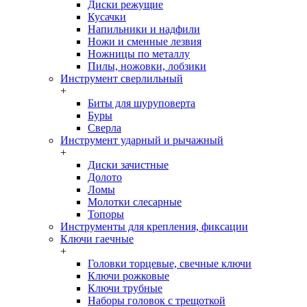
Диски режущие
Кусачки
Напильники и надфили
Ножи и сменные лезвия
Ножницы по металлу
Пилы, ножовки, лобзики
Инструмент сверлильный
+
Биты для шуруповерта
Буры
Сверла
Инструмент ударный и рычажный
+
Диски зачистные
Долото
Ломы
Молотки слесарные
Топоры
Инструменты для крепления, фиксации
Ключи гаечные
+
Головки торцевые, свечные ключи
Ключи рожковые
Ключи трубные
Наборы головок c трещоткой