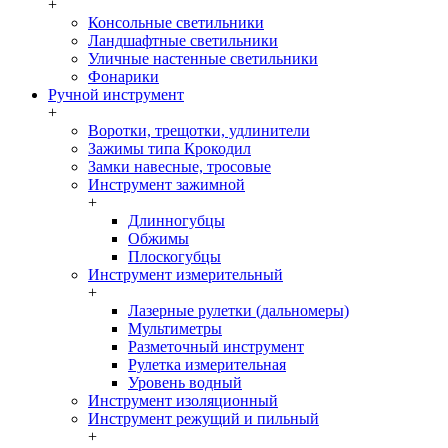
+
Консольные светильники
Ландшафтные светильники
Уличные настенные светильники
Фонарики
Ручной инструмент
+
Воротки, трещотки, удлинители
Зажимы типа Крокодил
Замки навесные, тросовые
Инструмент зажимной
+
Длинногубцы
Обжимы
Плоскогубцы
Инструмент измерительный
+
Лазерные рулетки (дальномеры)
Мультиметры
Разметочный инструмент
Рулетка измерительная
Уровень водный
Инструмент изоляционный
Инструмент режущий и пильный
+