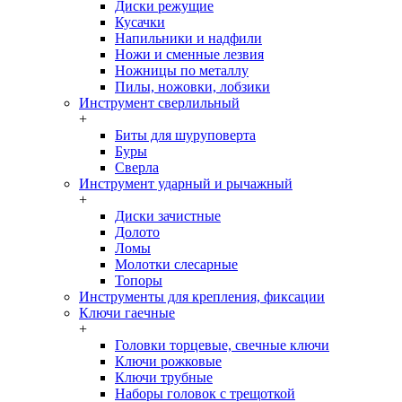
Диски режущие
Кусачки
Напильники и надфили
Ножи и сменные лезвия
Ножницы по металлу
Пилы, ножовки, лобзики
Инструмент сверлильный
+
Биты для шуруповерта
Буры
Сверла
Инструмент ударный и рычажный
+
Диски зачистные
Долото
Ломы
Молотки слесарные
Топоры
Инструменты для крепления, фиксации
Ключи гаечные
+
Головки торцевые, свечные ключи
Ключи рожковые
Ключи трубные
Наборы головок c трещоткой