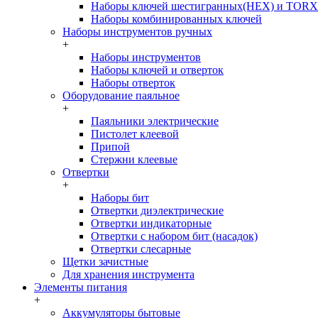
Наборы ключей шестигранных(HEX) и TORX
Наборы комбинированных ключей
Наборы инструментов ручных
+
Наборы инструментов
Наборы ключей и отверток
Наборы отверток
Оборудование паяльное
+
Паяльники электрические
Пистолет клеевой
Припой
Стержни клеевые
Отвертки
+
Наборы бит
Отвертки диэлектрические
Отвертки индикаторные
Отвертки с набором бит (насадок)
Отвертки слесарные
Щетки зачистные
Для хранения инструмента
Элементы питания
+
Аккумуляторы бытовые