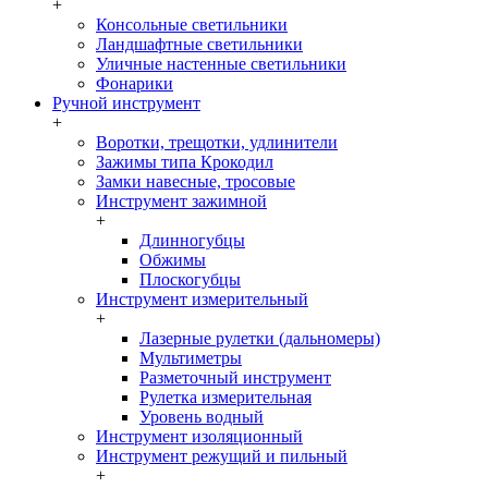
+
Консольные светильники
Ландшафтные светильники
Уличные настенные светильники
Фонарики
Ручной инструмент
+
Воротки, трещотки, удлинители
Зажимы типа Крокодил
Замки навесные, тросовые
Инструмент зажимной
+
Длинногубцы
Обжимы
Плоскогубцы
Инструмент измерительный
+
Лазерные рулетки (дальномеры)
Мультиметры
Разметочный инструмент
Рулетка измерительная
Уровень водный
Инструмент изоляционный
Инструмент режущий и пильный
+