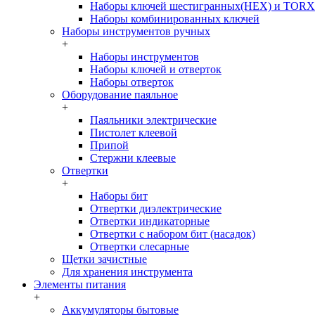
Наборы ключей шестигранных(HEX) и TORX
Наборы комбинированных ключей
Наборы инструментов ручных
+
Наборы инструментов
Наборы ключей и отверток
Наборы отверток
Оборудование паяльное
+
Паяльники электрические
Пистолет клеевой
Припой
Стержни клеевые
Отвертки
+
Наборы бит
Отвертки диэлектрические
Отвертки индикаторные
Отвертки с набором бит (насадок)
Отвертки слесарные
Щетки зачистные
Для хранения инструмента
Элементы питания
+
Аккумуляторы бытовые