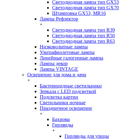
Светодиодная лампа тип GX53
Светодиодная лампа тип GX70
Штамповка GX53, MR16
Лампы Рефлектор
+
Светодиодная лампа тип R39
Светодиодная лампа тип R50
Светодиодная лампа тип R63
Низковольтные лампы
Ультрафиолетовые лампы
Линейные галогенные лампы
Лампы декор
Лампы VINTAGE
Освещение для дома и дачи
+
Бактерицидные светильники
Зеркала с LED подсветкой
Подсветка картин
Светильники ночные
Праздничное освещение
+
Бахрома
Гирлянды
+
Гирлянды для улицы