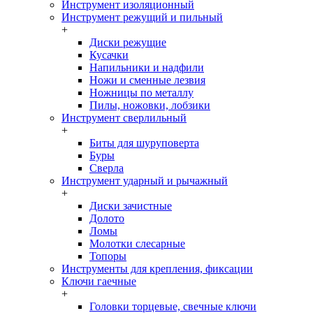
Инструмент изоляционный
Инструмент режущий и пильный
+
Диски режущие
Кусачки
Напильники и надфили
Ножи и сменные лезвия
Ножницы по металлу
Пилы, ножовки, лобзики
Инструмент сверлильный
+
Биты для шуруповерта
Буры
Сверла
Инструмент ударный и рычажный
+
Диски зачистные
Долото
Ломы
Молотки слесарные
Топоры
Инструменты для крепления, фиксации
Ключи гаечные
+
Головки торцевые, свечные ключи