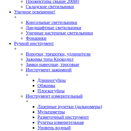
Прожекторы свыше 200Вт
Складские светильники
Уличное освещение!
+
Консольные светильники
Ландшафтные светильники
Уличные настенные светильники
Фонарики
Ручной инструмент
+
Воротки, трещотки, удлинители
Зажимы типа Крокодил
Замки навесные, тросовые
Инструмент зажимной
+
Длинногубцы
Обжимы
Плоскогубцы
Инструмент измерительный
+
Лазерные рулетки (дальномеры)
Мультиметры
Разметочный инструмент
Рулетка измерительная
Уровень водный