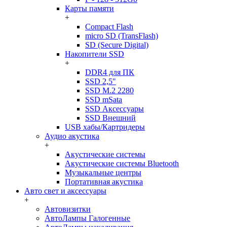
Карты памяти
+
Compact Flash
micro SD (TransFlash)
SD (Secure Digital)
Накопители SSD
+
DDR4 для ПК
SSD 2,5"
SSD M.2 2280
SSD mSata
SSD Аксессуары
SSD Внешний
USB хабы/Картридеры
Аудио акустика
+
Акустические системы
Акустические системы Bluetooth
Музыкальные центры
Портативная акустика
Авто свет и аксессуары
+
Автовизитки
АвтоЛампы Галогенные