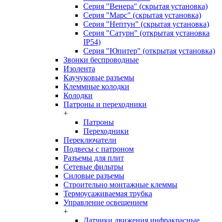
Серия "Венера" (скрытая установка)
Серия "Марс" (скрытая установка)
Серия "Нептун" (скрытая установка)
Серия "Сатурн" (открытая установка
IP54)
Серия "Юпитер" (открытая установка)
Звонки беспроводные
Изолента
Каучуковые разъемы
Клеммные колодки
Колодки
Патроны и переходники
+
Патроны
Переходники
Переключатели
Подвесы с патроном
Разъемы для плит
Сетевые фильтры
Силовые разъемы
Строительно монтажные клеммы
Термоусаживаемая трубка
Управление освещением
+
Датчики движения инфракрасные