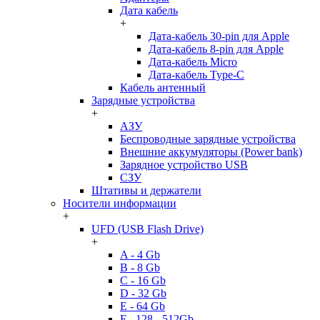
Дата кабель
+
Дата-кабель 30-pin для Apple
Дата-кабель 8-pin для Apple
Дата-кабель Micro
Дата-кабель Type-C
Кабель антенный
Зарядные устройства
+
АЗУ
Беспроводные зарядные устройства
Внешние аккумуляторы (Power bank)
Зарядное устройство USB
СЗУ
Штативы и держатели
Носители информации
+
UFD (USB Flash Drive)
+
A - 4 Gb
B - 8 Gb
C - 16 Gb
D - 32 Gb
E - 64 Gb
F - 128 - 512Gb