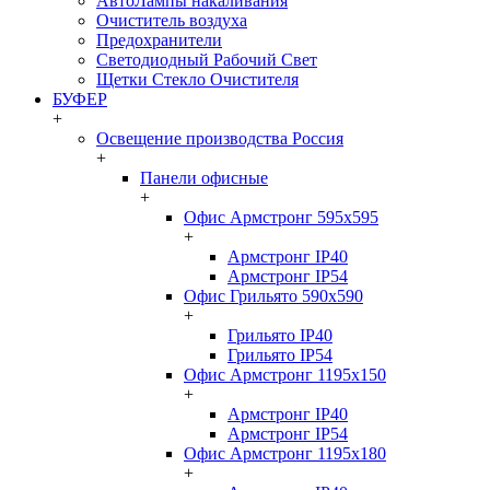
АвтоЛампы накаливания
Очиститель воздуха
Предохранители
Светодиодный Рабочий Свет
Щетки Стекло Очистителя
БУФЕР
+
Освещение производства Россия
+
Панели офисные
+
Офис Армстронг 595x595
+
Армстронг IP40
Армстронг IP54
Офис Грильято 590x590
+
Грильято IP40
Грильято IP54
Офис Армстронг 1195x150
+
Армстронг IP40
Армстронг IP54
Офис Армстронг 1195x180
+