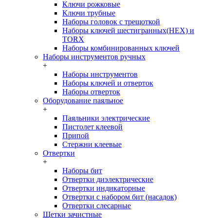
Ключи рожковые
Ключи трубные
Наборы головок c трещоткой
Наборы ключей шестигранных(HEX) и
TORX
Наборы комбинированных ключей
Наборы инструментов ручных
+
Наборы инструментов
Наборы ключей и отверток
Наборы отверток
Оборудование паяльное
+
Паяльники электрические
Пистолет клеевой
Припой
Стержни клеевые
Отвертки
+
Наборы бит
Отвертки диэлектрические
Отвертки индикаторные
Отвертки с набором бит (насадок)
Отвертки слесарные
Щетки зачистные