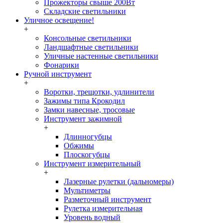
Прожекторы свыше 200Вт
Складские светильники
Уличное освещение!
+
Консольные светильники
Ландшафтные светильники
Уличные настенные светильники
Фонарики
Ручной инструмент
+
Воротки, трещотки, удлинители
Зажимы типа Крокодил
Замки навесные, тросовые
Инструмент зажимной
+
Длинногубцы
Обжимы
Плоскогубцы
Инструмент измерительный
+
Лазерные рулетки (дальномеры)
Мультиметры
Разметочный инструмент
Рулетка измерительная
Уровень водный