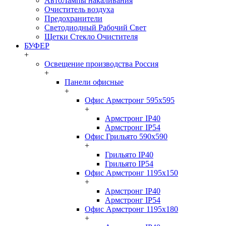
АвтоЛампы накаливания
Очиститель воздуха
Предохранители
Светодиодный Рабочий Свет
Щетки Стекло Очистителя
БУФЕР
+
Освещение производства Россия
+
Панели офисные
+
Офис Армстронг 595x595
+
Армстронг IP40
Армстронг IP54
Офис Грильято 590x590
+
Грильято IP40
Грильято IP54
Офис Армстронг 1195x150
+
Армстронг IP40
Армстронг IP54
Офис Армстронг 1195x180
+