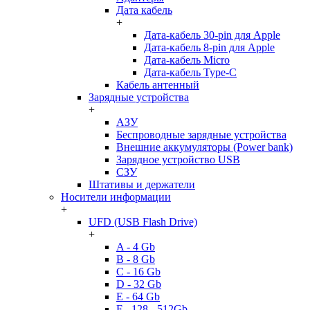
Дата кабель
+
Дата-кабель 30-pin для Apple
Дата-кабель 8-pin для Apple
Дата-кабель Micro
Дата-кабель Type-C
Кабель антенный
Зарядные устройства
+
АЗУ
Беспроводные зарядные устройства
Внешние аккумуляторы (Power bank)
Зарядное устройство USB
СЗУ
Штативы и держатели
Носители информации
+
UFD (USB Flash Drive)
+
A - 4 Gb
B - 8 Gb
C - 16 Gb
D - 32 Gb
E - 64 Gb
F - 128 - 512Gb