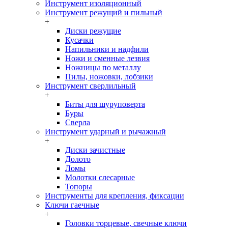
Инструмент изоляционный
Инструмент режущий и пильный
+
Диски режущие
Кусачки
Напильники и надфили
Ножи и сменные лезвия
Ножницы по металлу
Пилы, ножовки, лобзики
Инструмент сверлильный
+
Биты для шуруповерта
Буры
Сверла
Инструмент ударный и рычажный
+
Диски зачистные
Долото
Ломы
Молотки слесарные
Топоры
Инструменты для крепления, фиксации
Ключи гаечные
+
Головки торцевые, свечные ключи