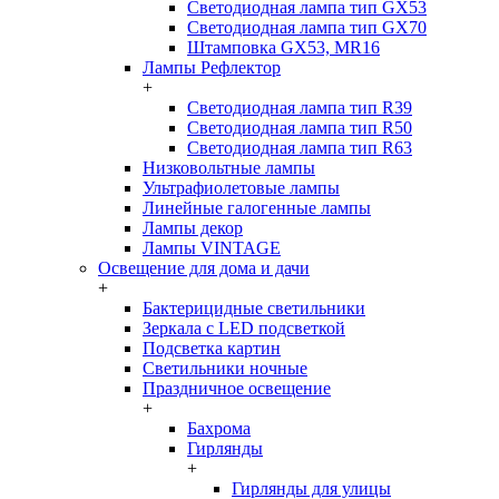
Светодиодная лампа тип GX53
Светодиодная лампа тип GX70
Штамповка GX53, MR16
Лампы Рефлектор
+
Светодиодная лампа тип R39
Светодиодная лампа тип R50
Светодиодная лампа тип R63
Низковольтные лампы
Ультрафиолетовые лампы
Линейные галогенные лампы
Лампы декор
Лампы VINTAGE
Освещение для дома и дачи
+
Бактерицидные светильники
Зеркала с LED подсветкой
Подсветка картин
Светильники ночные
Праздничное освещение
+
Бахрома
Гирлянды
+
Гирлянды для улицы