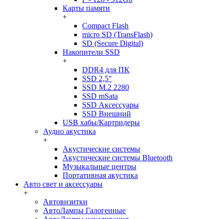
Карты памяти
+
Compact Flash
micro SD (TransFlash)
SD (Secure Digital)
Накопители SSD
+
DDR4 для ПК
SSD 2,5"
SSD M.2 2280
SSD mSata
SSD Аксессуары
SSD Внешний
USB хабы/Картридеры
Аудио акустика
+
Акустические системы
Акустические системы Bluetooth
Музыкальные центры
Портативная акустика
Авто свет и аксессуары
+
Автовизитки
АвтоЛампы Галогенные