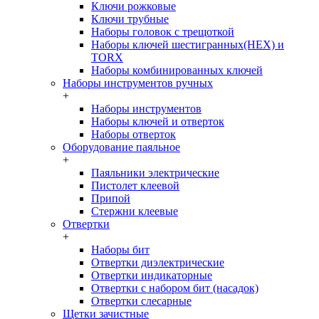
Ключи рожковые
Ключи трубные
Наборы головок c трещоткой
Наборы ключей шестигранных(HEX) и
TORX
Наборы комбинированных ключей
Наборы инструментов ручных
+
Наборы инструментов
Наборы ключей и отверток
Наборы отверток
Оборудование паяльное
+
Паяльники электрические
Пистолет клеевой
Припой
Стержни клеевые
Отвертки
+
Наборы бит
Отвертки диэлектрические
Отвертки индикаторные
Отвертки с набором бит (насадок)
Отвертки слесарные
Щетки зачистные