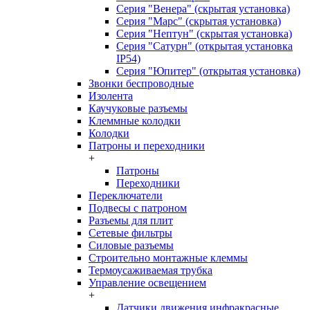
Серия "Венера" (скрытая установка)
Серия "Марс" (скрытая установка)
Серия "Нептун" (скрытая установка)
Серия "Сатурн" (открытая установка
IP54)
Серия "Юпитер" (открытая установка)
Звонки беспроводные
Изолента
Каучуковые разъемы
Клеммные колодки
Колодки
Патроны и переходники
+
Патроны
Переходники
Переключатели
Подвесы с патроном
Разъемы для плит
Сетевые фильтры
Силовые разъемы
Строительно монтажные клеммы
Термоусаживаемая трубка
Управление освещением
+
Датчики движения инфракрасные