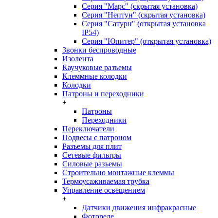
Серия "Марс" (скрытая установка)
Серия "Нептун" (скрытая установка)
Серия "Сатурн" (открытая установка
IP54)
Серия "Юпитер" (открытая установка)
Звонки беспроводные
Изолента
Каучуковые разъемы
Клеммные колодки
Колодки
Патроны и переходники
+
Патроны
Переходники
Переключатели
Подвесы с патроном
Разъемы для плит
Сетевые фильтры
Силовые разъемы
Строительно монтажные клеммы
Термоусаживаемая трубка
Управление освещением
+
Датчики движения инфракрасные
Фотореле