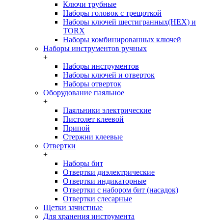
Ключи трубные
Наборы головок c трещоткой
Наборы ключей шестигранных(HEX) и
TORX
Наборы комбинированных ключей
Наборы инструментов ручных
+
Наборы инструментов
Наборы ключей и отверток
Наборы отверток
Оборудование паяльное
+
Паяльники электрические
Пистолет клеевой
Припой
Стержни клеевые
Отвертки
+
Наборы бит
Отвертки диэлектрические
Отвертки индикаторные
Отвертки с набором бит (насадок)
Отвертки слесарные
Щетки зачистные
Для хранения инструмента