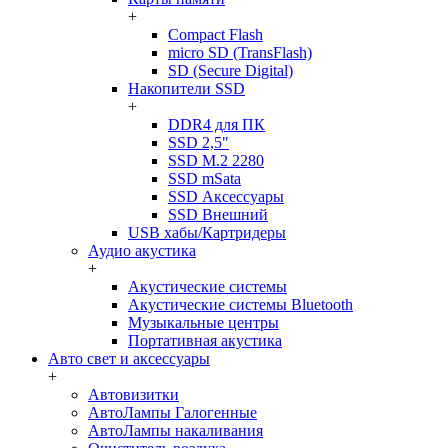
+
Compact Flash
micro SD (TransFlash)
SD (Secure Digital)
Накопители SSD
+
DDR4 для ПК
SSD 2,5"
SSD M.2 2280
SSD mSata
SSD Аксессуары
SSD Внешний
USB хабы/Картридеры
Аудио акустика
+
Акустические системы
Акустические системы Bluetooth
Музыкальные центры
Портативная акустика
Авто свет и аксессуары
+
Автовизитки
АвтоЛампы Галогенные
АвтоЛампы накаливания