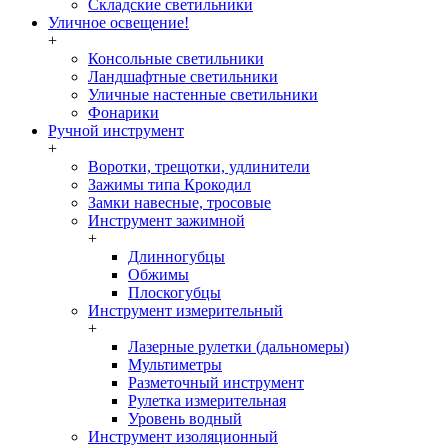
Складские светильники
Уличное освещение!
+
Консольные светильники
Ландшафтные светильники
Уличные настенные светильники
Фонарики
Ручной инструмент
+
Воротки, трещотки, удлинители
Зажимы типа Крокодил
Замки навесные, тросовые
Инструмент зажимной
+
Длинногубцы
Обжимы
Плоскогубцы
Инструмент измерительный
+
Лазерные рулетки (дальномеры)
Мультиметры
Разметочный инструмент
Рулетка измерительная
Уровень водный
Инструмент изоляционный