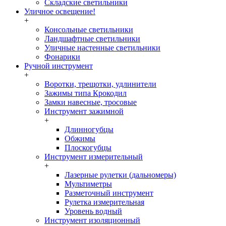
Складские светильники
Уличное освещение!
+
Консольные светильники
Ландшафтные светильники
Уличные настенные светильники
Фонарики
Ручной инструмент
+
Воротки, трещотки, удлинители
Зажимы типа Крокодил
Замки навесные, тросовые
Инструмент зажимной
+
Длинногубцы
Обжимы
Плоскогубцы
Инструмент измерительный
+
Лазерные рулетки (дальномеры)
Мультиметры
Разметочный инструмент
Рулетка измерительная
Уровень водный
Инструмент изоляционный