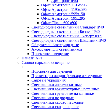
Армстронг IP54
Офис Армстронг 1195x295
Офис Армстронг 1195x595
Офис Армстронг 595x150
Офис Армстронг 595x295
Офис Clip-in 600x600
Светодиодные светильники Стандарт IP40
Светодиодные светильники Бизнес IP40
Светодиодные светильники Эксперт IP65
Светодиодные светильники Школьник IP40
Облучатели бактерицидные
Аксессуары для светильников
Проектное освещение
Панели АРТ
Садово-парковое освещение
+
Подсветка для ступеней
Прожекторы ландшафтно-архитектурные
Садовые украшения
Светильники антимоскитные
Светильники архитектурные настенные
Светильники грунтовые на колышке
Светильники подводные
Светильники садово-парковые
Светильники стационарные