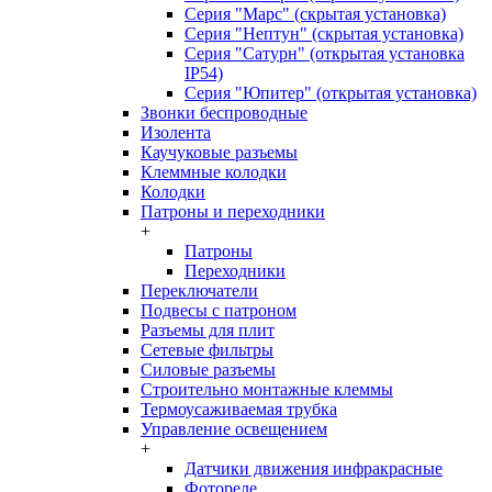
Серия "Марс" (скрытая установка)
Серия "Нептун" (скрытая установка)
Серия "Сатурн" (открытая установка
IP54)
Серия "Юпитер" (открытая установка)
Звонки беспроводные
Изолента
Каучуковые разъемы
Клеммные колодки
Колодки
Патроны и переходники
+
Патроны
Переходники
Переключатели
Подвесы с патроном
Разъемы для плит
Сетевые фильтры
Силовые разъемы
Строительно монтажные клеммы
Термоусаживаемая трубка
Управление освещением
+
Датчики движения инфракрасные
Фотореле