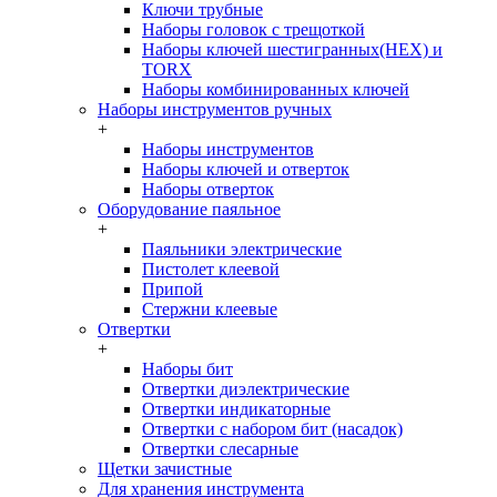
Ключи трубные
Наборы головок c трещоткой
Наборы ключей шестигранных(HEX) и
TORX
Наборы комбинированных ключей
Наборы инструментов ручных
+
Наборы инструментов
Наборы ключей и отверток
Наборы отверток
Оборудование паяльное
+
Паяльники электрические
Пистолет клеевой
Припой
Стержни клеевые
Отвертки
+
Наборы бит
Отвертки диэлектрические
Отвертки индикаторные
Отвертки с набором бит (насадок)
Отвертки слесарные
Щетки зачистные
Для хранения инструмента