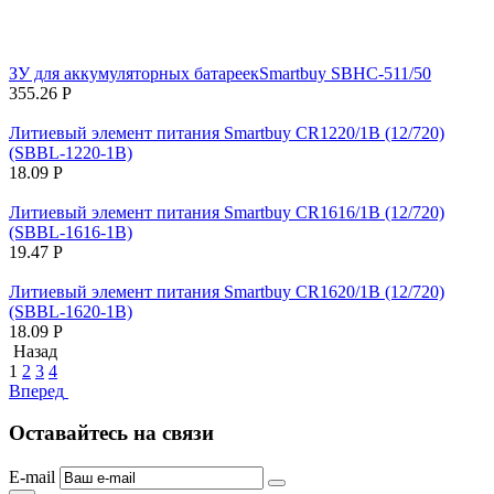
ЗУ для аккумуляторных батареекSmartbuy SBHC-511/50
355.26
Р
Литиевый элемент питания Smartbuy CR1220/1B (12/720)
(SBBL-1220-1B)
18.09
Р
Литиевый элемент питания Smartbuy CR1616/1B (12/720)
(SBBL-1616-1B)
19.47
Р
Литиевый элемент питания Smartbuy CR1620/1B (12/720)
(SBBL-1620-1B)
18.09
Р
Назад
1
2
3
4
Вперед
Оставайтесь на связи
E-mail