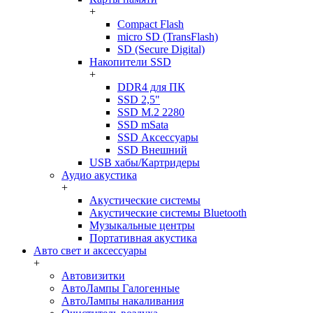
+
Compact Flash
micro SD (TransFlash)
SD (Secure Digital)
Накопители SSD
+
DDR4 для ПК
SSD 2,5"
SSD M.2 2280
SSD mSata
SSD Аксессуары
SSD Внешний
USB хабы/Картридеры
Аудио акустика
+
Акустические системы
Акустические системы Bluetooth
Музыкальные центры
Портативная акустика
Авто свет и аксессуары
+
Автовизитки
АвтоЛампы Галогенные
АвтоЛампы накаливания