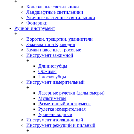
+
Консольные светильники
Ландшафтные светильники
Уличные настенные светильники
Фонарики
Ручной инструмент
+
Воротки, трещотки, удлинители
Зажимы типа Крокодил
Замки навесные, тросовые
Инструмент зажимной
+
Длинногубцы
Обжимы
Плоскогубцы
Инструмент измерительный
+
Лазерные рулетки (дальномеры)
Мультиметры
Разметочный инструмент
Рулетка измерительная
Уровень водный
Инструмент изоляционный
Инструмент режущий и пильный
+