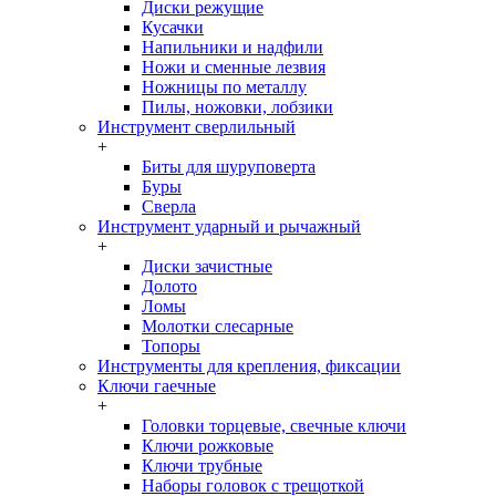
Диски режущие
Кусачки
Напильники и надфили
Ножи и сменные лезвия
Ножницы по металлу
Пилы, ножовки, лобзики
Инструмент сверлильный
+
Биты для шуруповерта
Буры
Сверла
Инструмент ударный и рычажный
+
Диски зачистные
Долото
Ломы
Молотки слесарные
Топоры
Инструменты для крепления, фиксации
Ключи гаечные
+
Головки торцевые, свечные ключи
Ключи рожковые
Ключи трубные
Наборы головок c трещоткой