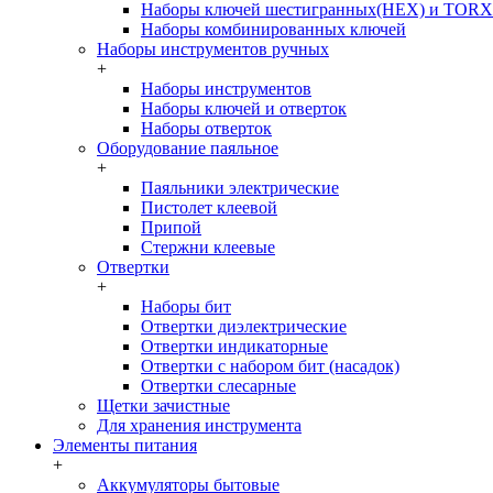
Наборы ключей шестигранных(HEX) и TORX
Наборы комбинированных ключей
Наборы инструментов ручных
+
Наборы инструментов
Наборы ключей и отверток
Наборы отверток
Оборудование паяльное
+
Паяльники электрические
Пистолет клеевой
Припой
Стержни клеевые
Отвертки
+
Наборы бит
Отвертки диэлектрические
Отвертки индикаторные
Отвертки с набором бит (насадок)
Отвертки слесарные
Щетки зачистные
Для хранения инструмента
Элементы питания
+
Аккумуляторы бытовые