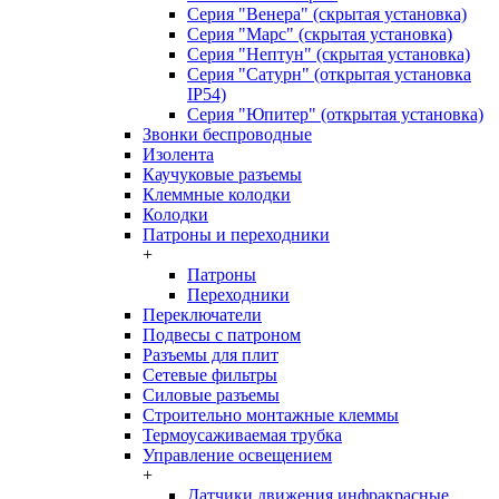
Серия "Венера" (скрытая установка)
Серия "Марс" (скрытая установка)
Серия "Нептун" (скрытая установка)
Серия "Сатурн" (открытая установка
IP54)
Серия "Юпитер" (открытая установка)
Звонки беспроводные
Изолента
Каучуковые разъемы
Клеммные колодки
Колодки
Патроны и переходники
+
Патроны
Переходники
Переключатели
Подвесы с патроном
Разъемы для плит
Сетевые фильтры
Силовые разъемы
Строительно монтажные клеммы
Термоусаживаемая трубка
Управление освещением
+
Датчики движения инфракрасные