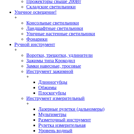
Прожекторы свыше 200Вт
Складские светильники
Уличное освещение!
+
Консольные светильники
Ландшафтные светильники
Уличные настенные светильники
Фонарики
Ручной инструмент
+
Воротки, трещотки, удлинители
Зажимы типа Крокодил
Замки навесные, тросовые
Инструмент зажимной
+
Длинногубцы
Обжимы
Плоскогубцы
Инструмент измерительный
+
Лазерные рулетки (дальномеры)
Мультиметры
Разметочный инструмент
Рулетка измерительная
Уровень водный