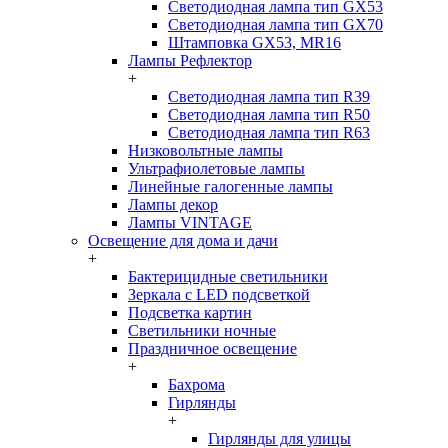
Светодиодная лампа тип GX53
Светодиодная лампа тип GX70
Штамповка GX53, MR16
Лампы Рефлектор
+
Светодиодная лампа тип R39
Светодиодная лампа тип R50
Светодиодная лампа тип R63
Низковольтные лампы
Ультрафиолетовые лампы
Линейные галогенные лампы
Лампы декор
Лампы VINTAGE
Освещение для дома и дачи
+
Бактерицидные светильники
Зеркала с LED подсветкой
Подсветка картин
Светильники ночные
Праздничное освещение
+
Бахрома
Гирлянды
+
Гирлянды для улицы