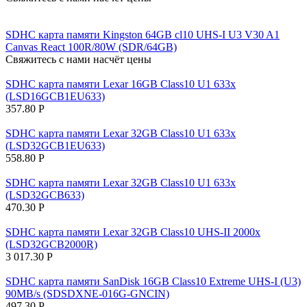
SDHC карта памяти Kingston 64GB cl10 UHS-I U3 V30 A1
Canvas React 100R/80W (SDR/64GB)
Свяжитесь с нами насчёт цены
SDHC карта памяти Lexar 16GB Class10 U1 633x
(LSD16GCB1EU633)
357.80
Р
SDHC карта памяти Lexar 32GB Class10 U1 633x
(LSD32GCB1EU633)
558.80
Р
SDHC карта памяти Lexar 32GB Class10 U1 633x
(LSD32GCB633)
470.30
Р
SDHC карта памяти Lexar 32GB Class10 UHS-II 2000x
(LSD32GCB2000R)
3 017.30
Р
SDHC карта памяти SanDisk 16GB Class10 Extreme UHS-I (U3)
90MB/s (SDSDXNE-016G-GNCIN)
497.30
Р