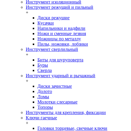
Инструмент изоляционный
Инструмент режущий и пильный
+
Диски режущие
Кусачки
Напильники и надфили
Ножи и сменные лезвия
Ножницы по металлу
Пилы, ножовки, лобзики
Инструмент сверлильный
+
Биты для шуруповерта
Буры
Сверла
Инструмент ударный и рычажный
+
Диски зачистные
Долото
Ломы
Молотки слесарные
Топоры
Инструменты для крепления, фиксации
Ключи гаечные
+
Головки торцевые, свечные ключи