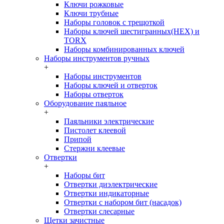
Ключи рожковые
Ключи трубные
Наборы головок c трещоткой
Наборы ключей шестигранных(HEX) и
TORX
Наборы комбинированных ключей
Наборы инструментов ручных
+
Наборы инструментов
Наборы ключей и отверток
Наборы отверток
Оборудование паяльное
+
Паяльники электрические
Пистолет клеевой
Припой
Стержни клеевые
Отвертки
+
Наборы бит
Отвертки диэлектрические
Отвертки индикаторные
Отвертки с набором бит (насадок)
Отвертки слесарные
Щетки зачистные