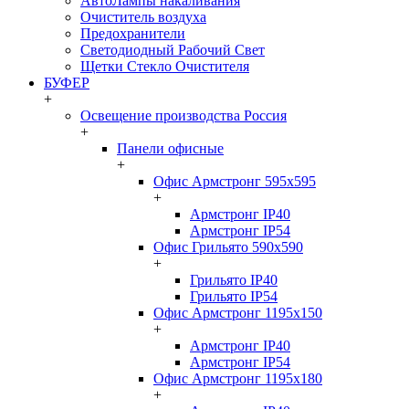
АвтоЛампы накаливания
Очиститель воздуха
Предохранители
Светодиодный Рабочий Свет
Щетки Стекло Очистителя
БУФЕР
+
Освещение производства Россия
+
Панели офисные
+
Офис Армстронг 595x595
+
Армстронг IP40
Армстронг IP54
Офис Грильято 590x590
+
Грильято IP40
Грильято IP54
Офис Армстронг 1195x150
+
Армстронг IP40
Армстронг IP54
Офис Армстронг 1195x180
+