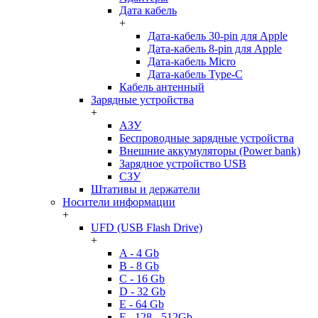
Дата кабель
+
Дата-кабель 30-pin для Apple
Дата-кабель 8-pin для Apple
Дата-кабель Micro
Дата-кабель Type-C
Кабель антенный
Зарядные устройства
+
АЗУ
Беспроводные зарядные устройства
Внешние аккумуляторы (Power bank)
Зарядное устройство USB
СЗУ
Штативы и держатели
Носители информации
+
UFD (USB Flash Drive)
+
A - 4 Gb
B - 8 Gb
C - 16 Gb
D - 32 Gb
E - 64 Gb
F - 128 - 512Gb