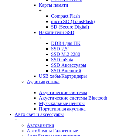
Карты памяти
+
Compact Flash
micro SD (TransFlash)
SD (Secure Digital)
Накопители SSD
+
DDR4 для ПК
SSD 2,5"
SSD M.2 2280
SSD mSata
SSD Аксессуары
SSD Внешний
USB хабы/Картридеры
Аудио акустика
+
Акустические системы
Акустические системы Bluetooth
Музыкальные центры
Портативная акустика
Авто свет и аксессуары
+
Автовизитки
АвтоЛампы Галогенные