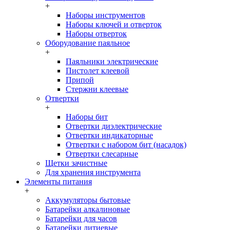
+
Наборы инструментов
Наборы ключей и отверток
Наборы отверток
Оборудование паяльное
+
Паяльники электрические
Пистолет клеевой
Припой
Стержни клеевые
Отвертки
+
Наборы бит
Отвертки диэлектрические
Отвертки индикаторные
Отвертки с набором бит (насадок)
Отвертки слесарные
Щетки зачистные
Для хранения инструмента
Элементы питания
+
Аккумуляторы бытовые
Батарейки алкалиновые
Батарейки для часов
Батарейки литиевые