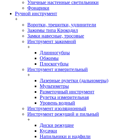
Уличные настенные светильники
Фонарики
Ручной инструмент
+
Воротки, трещотки, удлинители
Зажимы типа Крокодил
Замки навесные, тросовые
Инструмент зажимной
+
Длинногубцы
Обжимы
Плоскогубцы
Инструмент измерительный
+
Лазерные рулетки (дальномеры)
Мультиметры
Разметочный инструмент
Рулетка измерительная
Уровень водный
Инструмент изоляционный
Инструмент режущий и пильный
+
Диски режущие
Кусачки
Напильники и надфили