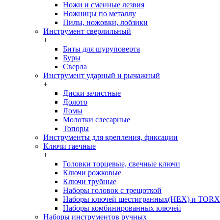
Ножи и сменные лезвия
Ножницы по металлу
Пилы, ножовки, лобзики
Инструмент сверлильный
+
Биты для шуруповерта
Буры
Сверла
Инструмент ударный и рычажный
+
Диски зачистные
Долото
Ломы
Молотки слесарные
Топоры
Инструменты для крепления, фиксации
Ключи гаечные
+
Головки торцевые, свечные ключи
Ключи рожковые
Ключи трубные
Наборы головок c трещоткой
Наборы ключей шестигранных(HEX) и TORX
Наборы комбинированных ключей
Наборы инструментов ручных