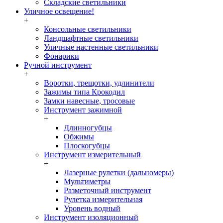
Складские светильники
Уличное освещение!
+
Консольные светильники
Ландшафтные светильники
Уличные настенные светильники
Фонарики
Ручной инструмент
+
Воротки, трещотки, удлинители
Зажимы типа Крокодил
Замки навесные, тросовые
Инструмент зажимной
+
Длинногубцы
Обжимы
Плоскогубцы
Инструмент измерительный
+
Лазерные рулетки (дальномеры)
Мультиметры
Разметочный инструмент
Рулетка измерительная
Уровень водный
Инструмент изоляционный