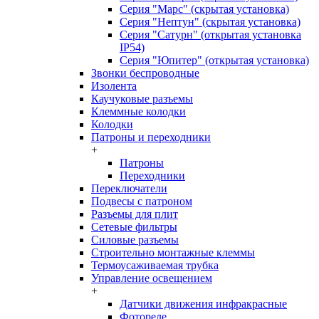
Серия "Марс" (скрытая установка)
Серия "Нептун" (скрытая установка)
Серия "Сатурн" (открытая установка
IP54)
Серия "Юпитер" (открытая установка)
Звонки беспроводные
Изолента
Каучуковые разъемы
Клеммные колодки
Колодки
Патроны и переходники
+
Патроны
Переходники
Переключатели
Подвесы с патроном
Разъемы для плит
Сетевые фильтры
Силовые разъемы
Строительно монтажные клеммы
Термоусаживаемая трубка
Управление освещением
+
Датчики движения инфракрасные
Фотореле