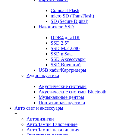
+
Compact Flash
micro SD (TransFlash)
SD (Secure Digital)
Накопители SSD
+
DDR4 для ПК
SSD 2,5"
SSD M.2 2280
SSD mSata
SSD Аксессуары
SSD Внешний
USB хабы/Картридеры
Аудио акустика
+
Акустические системы
Акустические системы Bluetooth
Музыкальные центры
Портативная акустика
Авто свет и аксессуары
+
Автовизитки
АвтоЛампы Галогенные
АвтоЛампы накаливания