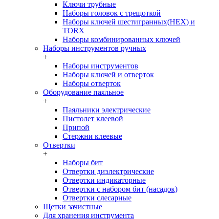
Ключи трубные
Наборы головок c трещоткой
Наборы ключей шестигранных(HEX) и
TORX
Наборы комбинированных ключей
Наборы инструментов ручных
+
Наборы инструментов
Наборы ключей и отверток
Наборы отверток
Оборудование паяльное
+
Паяльники электрические
Пистолет клеевой
Припой
Стержни клеевые
Отвертки
+
Наборы бит
Отвертки диэлектрические
Отвертки индикаторные
Отвертки с набором бит (насадок)
Отвертки слесарные
Щетки зачистные
Для хранения инструмента