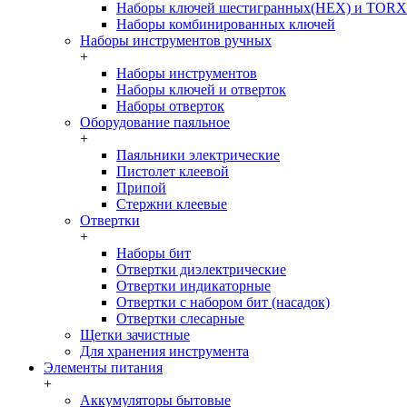
Наборы ключей шестигранных(HEX) и TORX
Наборы комбинированных ключей
Наборы инструментов ручных
+
Наборы инструментов
Наборы ключей и отверток
Наборы отверток
Оборудование паяльное
+
Паяльники электрические
Пистолет клеевой
Припой
Стержни клеевые
Отвертки
+
Наборы бит
Отвертки диэлектрические
Отвертки индикаторные
Отвертки с набором бит (насадок)
Отвертки слесарные
Щетки зачистные
Для хранения инструмента
Элементы питания
+
Аккумуляторы бытовые