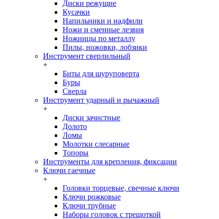
Диски режущие
Кусачки
Напильники и надфили
Ножи и сменные лезвия
Ножницы по металлу
Пилы, ножовки, лобзики
Инструмент сверлильный
+
Биты для шуруповерта
Буры
Сверла
Инструмент ударный и рычажный
+
Диски зачистные
Долото
Ломы
Молотки слесарные
Топоры
Инструменты для крепления, фиксации
Ключи гаечные
+
Головки торцевые, свечные ключи
Ключи рожковые
Ключи трубные
Наборы головок c трещоткой