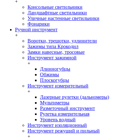
+
Консольные светильники
Ландшафтные светильники
Уличные настенные светильники
Фонарики
Ручной инструмент
+
Воротки, трещотки, удлинители
Зажимы типа Крокодил
Замки навесные, тросовые
Инструмент зажимной
+
Длинногубцы
Обжимы
Плоскогубцы
Инструмент измерительный
+
Лазерные рулетки (дальномеры)
Мультиметры
Разметочный инструмент
Рулетка измерительная
Уровень водный
Инструмент изоляционный
Инструмент режущий и пильный
+