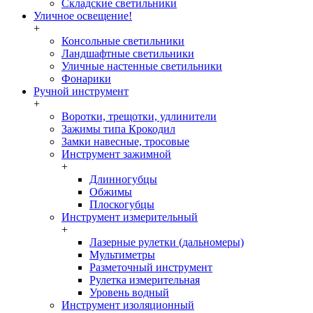
Складские светильники
Уличное освещение!
+
Консольные светильники
Ландшафтные светильники
Уличные настенные светильники
Фонарики
Ручной инструмент
+
Воротки, трещотки, удлинители
Зажимы типа Крокодил
Замки навесные, тросовые
Инструмент зажимной
+
Длинногубцы
Обжимы
Плоскогубцы
Инструмент измерительный
+
Лазерные рулетки (дальномеры)
Мультиметры
Разметочный инструмент
Рулетка измерительная
Уровень водный
Инструмент изоляционный