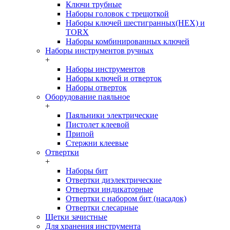
Ключи трубные
Наборы головок c трещоткой
Наборы ключей шестигранных(HEX) и
TORX
Наборы комбинированных ключей
Наборы инструментов ручных
+
Наборы инструментов
Наборы ключей и отверток
Наборы отверток
Оборудование паяльное
+
Паяльники электрические
Пистолет клеевой
Припой
Стержни клеевые
Отвертки
+
Наборы бит
Отвертки диэлектрические
Отвертки индикаторные
Отвертки с набором бит (насадок)
Отвертки слесарные
Щетки зачистные
Для хранения инструмента