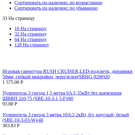
Сортировать по наличию: по возрастанию
Сортировать по наличию: по убыванию
33 На страницу
16 На страницу
32 На страницу
64 На страницу
128 На страницу
Игровая гарнитура RUSH CRUISER,LED-подсветк, динамики
50мм, гибкий микрофон, черн/зелен(SBHG-9200)20
1 575.00
Р
Удлинитель 3 гнезда 1,5 метра 6А/1,35кВт без заземления
ШВВП 2х0,75 (SBE-10-3-1,5-F)/60
93.00
Р
Удлинитель 3 гнезда 3 метра 10А/2,2кВт, б/з, круглый, белый
(SBE-10-3-03-W)/40
303.83
Р