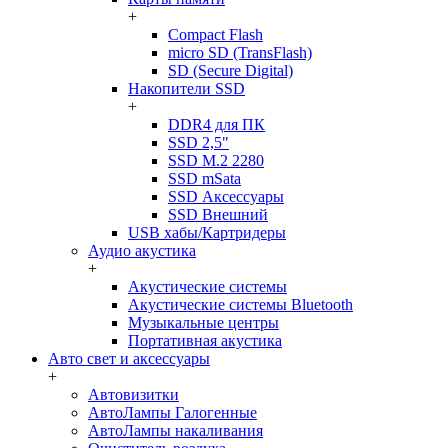
+
Compact Flash
micro SD (TransFlash)
SD (Secure Digital)
Накопители SSD
+
DDR4 для ПК
SSD 2,5"
SSD M.2 2280
SSD mSata
SSD Аксессуары
SSD Внешний
USB хабы/Картридеры
Аудио акустика
+
Акустические системы
Акустические системы Bluetooth
Музыкальные центры
Портативная акустика
Авто свет и аксессуары
+
Автовизитки
АвтоЛампы Галогенные
АвтоЛампы накаливания