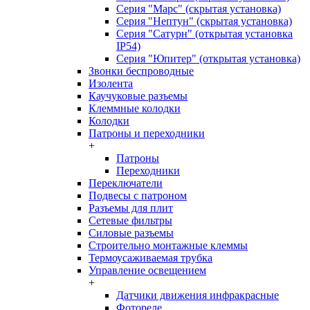
Серия "Марс" (скрытая установка)
Серия "Нептун" (скрытая установка)
Серия "Сатурн" (открытая установка
IP54)
Серия "Юпитер" (открытая установка)
Звонки беспроводные
Изолента
Каучуковые разъемы
Клеммные колодки
Колодки
Патроны и переходники
+
Патроны
Переходники
Переключатели
Подвесы с патроном
Разъемы для плит
Сетевые фильтры
Силовые разъемы
Строительно монтажные клеммы
Термоусаживаемая трубка
Управление освещением
+
Датчики движения инфракрасные
Фотореле