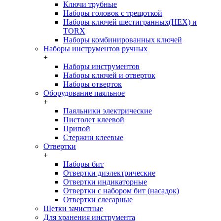
Ключи трубные
Наборы головок c трещоткой
Наборы ключей шестигранных(HEX) и
TORX
Наборы комбинированных ключей
Наборы инструментов ручных
+
Наборы инструментов
Наборы ключей и отверток
Наборы отверток
Оборудование паяльное
+
Паяльники электрические
Пистолет клеевой
Припой
Стержни клеевые
Отвертки
+
Наборы бит
Отвертки диэлектрические
Отвертки индикаторные
Отвертки с набором бит (насадок)
Отвертки слесарные
Щетки зачистные
Для хранения инструмента