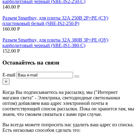
карболитовый черный (SBE-IS2-250-C)
140.00
Р
Разъем Smartbuy, для плиты 32А 250В 2P+PE (СУ)
пластиковый белый (SBE-IS2-250-P)
160.00
Р
Разъем Smartbuy, для плиты 32А 380В 3P+PE (ОУ)
карболитовый черный (SBE-IS1-380-C)
152.00
Р
Оставайтесь на связи
E-mail
×
Когда Вы подписываетесь на рассылку, мы ("Интернет
магазин света" - Электрика, светодиодные светильники
оптом) добавляем ваш адрес электронной почты в
соответствующий список рассылки. Пока он хранится там, мы
знаем, что сможем связаться с вами при случае.
Вы всегда можете попросить нас удалить ваш адрес из списка.
Есть несколько способов сделать это: