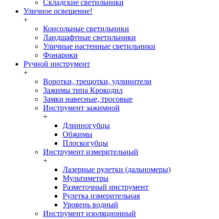
Складские светильники
Уличное освещение!
+
Консольные светильники
Ландшафтные светильники
Уличные настенные светильники
Фонарики
Ручной инструмент
+
Воротки, трещотки, удлинители
Зажимы типа Крокодил
Замки навесные, тросовые
Инструмент зажимной
+
Длинногубцы
Обжимы
Плоскогубцы
Инструмент измерительный
+
Лазерные рулетки (дальномеры)
Мультиметры
Разметочный инструмент
Рулетка измерительная
Уровень водный
Инструмент изоляционный