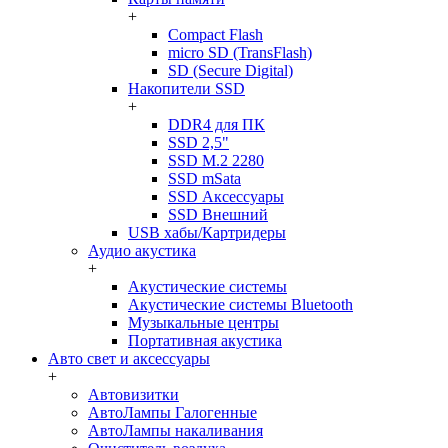
+
Compact Flash
micro SD (TransFlash)
SD (Secure Digital)
Накопители SSD
+
DDR4 для ПК
SSD 2,5"
SSD M.2 2280
SSD mSata
SSD Аксессуары
SSD Внешний
USB хабы/Картридеры
Аудио акустика
+
Акустические системы
Акустические системы Bluetooth
Музыкальные центры
Портативная акустика
Авто свет и аксессуары
+
Автовизитки
АвтоЛампы Галогенные
АвтоЛампы накаливания