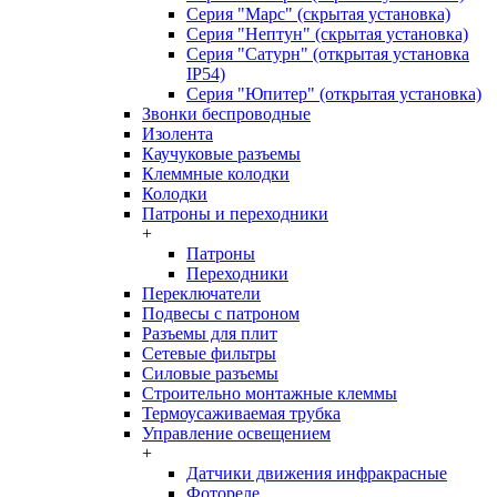
Серия "Марс" (скрытая установка)
Серия "Нептун" (скрытая установка)
Серия "Сатурн" (открытая установка
IP54)
Серия "Юпитер" (открытая установка)
Звонки беспроводные
Изолента
Каучуковые разъемы
Клеммные колодки
Колодки
Патроны и переходники
+
Патроны
Переходники
Переключатели
Подвесы с патроном
Разъемы для плит
Сетевые фильтры
Силовые разъемы
Строительно монтажные клеммы
Термоусаживаемая трубка
Управление освещением
+
Датчики движения инфракрасные
Фотореле