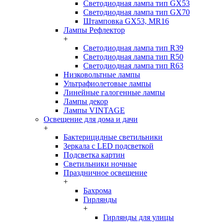
Светодиодная лампа тип GX53
Светодиодная лампа тип GX70
Штамповка GX53, MR16
Лампы Рефлектор
+
Светодиодная лампа тип R39
Светодиодная лампа тип R50
Светодиодная лампа тип R63
Низковольтные лампы
Ультрафиолетовые лампы
Линейные галогенные лампы
Лампы декор
Лампы VINTAGE
Освещение для дома и дачи
+
Бактерицидные светильники
Зеркала с LED подсветкой
Подсветка картин
Светильники ночные
Праздничное освещение
+
Бахрома
Гирлянды
+
Гирлянды для улицы