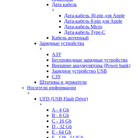
Дата кабель
+
Дата-кабель 30-pin для Apple
Дата-кабель 8-pin для Apple
Дата-кабель Micro
Дата-кабель Type-C
Кабель антенный
Зарядные устройства
+
АЗУ
Беспроводные зарядные устройства
Внешние аккумуляторы (Power bank)
Зарядное устройство USB
СЗУ
Штативы и держатели
Носители информации
+
UFD (USB Flash Drive)
+
A - 4 Gb
B - 8 Gb
C - 16 Gb
D - 32 Gb
E - 64 Gb
F - 128 - 512Gb