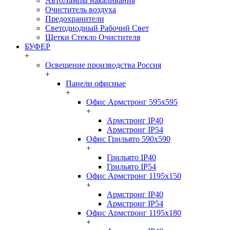
АвтоЛампы накаливания
Очиститель воздуха
Предохранители
Светодиодный Рабочий Свет
Щетки Стекло Очистителя
БУФЕР
+
Освещение производства Россия
+
Панели офисные
+
Офис Армстронг 595x595
+
Армстронг IP40
Армстронг IP54
Офис Грильято 590x590
+
Грильято IP40
Грильято IP54
Офис Армстронг 1195x150
+
Армстронг IP40
Армстронг IP54
Офис Армстронг 1195x180
+