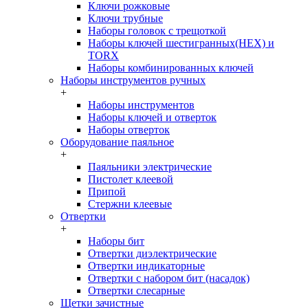
Ключи рожковые
Ключи трубные
Наборы головок c трещоткой
Наборы ключей шестигранных(HEX) и
TORX
Наборы комбинированных ключей
Наборы инструментов ручных
+
Наборы инструментов
Наборы ключей и отверток
Наборы отверток
Оборудование паяльное
+
Паяльники электрические
Пистолет клеевой
Припой
Стержни клеевые
Отвертки
+
Наборы бит
Отвертки диэлектрические
Отвертки индикаторные
Отвертки с набором бит (насадок)
Отвертки слесарные
Щетки зачистные