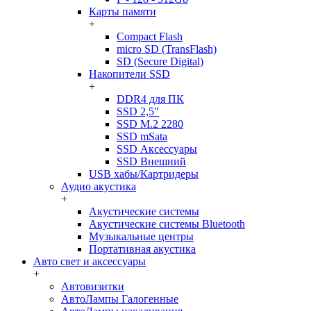
Карты памяти
+
Compact Flash
micro SD (TransFlash)
SD (Secure Digital)
Накопители SSD
+
DDR4 для ПК
SSD 2,5"
SSD M.2 2280
SSD mSata
SSD Аксессуары
SSD Внешний
USB хабы/Картридеры
Аудио акустика
+
Акустические системы
Акустические системы Bluetooth
Музыкальные центры
Портативная акустика
Авто свет и аксессуары
+
Автовизитки
АвтоЛампы Галогенные