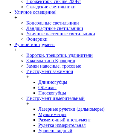
Прожекторы свыше 200Вт
Складские светильники
Уличное освещение!
+
Консольные светильники
Ландшафтные светильники
Уличные настенные светильники
Фонарики
Ручной инструмент
+
Воротки, трещотки, удлинители
Зажимы типа Крокодил
Замки навесные, тросовые
Инструмент зажимной
+
Длинногубцы
Обжимы
Плоскогубцы
Инструмент измерительный
+
Лазерные рулетки (дальномеры)
Мультиметры
Разметочный инструмент
Рулетка измерительная
Уровень водный