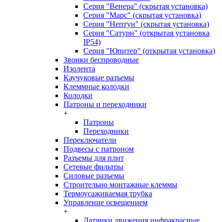
Серия "Венера" (скрытая установка)
Серия "Марс" (скрытая установка)
Серия "Нептун" (скрытая установка)
Серия "Сатурн" (открытая установка
IP54)
Серия "Юпитер" (открытая установка)
Звонки беспроводные
Изолента
Каучуковые разъемы
Клеммные колодки
Колодки
Патроны и переходники
+
Патроны
Переходники
Переключатели
Подвесы с патроном
Разъемы для плит
Сетевые фильтры
Силовые разъемы
Строительно монтажные клеммы
Термоусаживаемая трубка
Управление освещением
+
Датчики движения инфракрасные