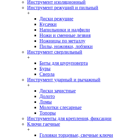
Инструмент изоляционный
Инструмент режущий и пильный
+
Диски режущие
Кусачки
Напильники и надфили
Ножи и сменные лезвия
Ножницы по металлу
Пилы, ножовки, лобзики
Инструмент сверлильный
+
Биты для шуруповерта
Буры
Сверла
Инструмент ударный и рычажный
+
Диски зачистные
Долото
Ломы
Молотки слесарные
Топоры
Инструменты для крепления, фиксации
Ключи гаечные
+
Головки торцевые, свечные ключи