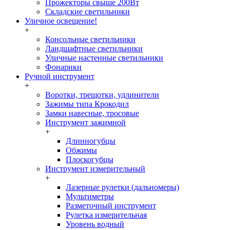
Прожекторы свыше 200Вт
Складские светильники
Уличное освещение!
+
Консольные светильники
Ландшафтные светильники
Уличные настенные светильники
Фонарики
Ручной инструмент
+
Воротки, трещотки, удлинители
Зажимы типа Крокодил
Замки навесные, тросовые
Инструмент зажимной
+
Длинногубцы
Обжимы
Плоскогубцы
Инструмент измерительный
+
Лазерные рулетки (дальномеры)
Мультиметры
Разметочный инструмент
Рулетка измерительная
Уровень водный