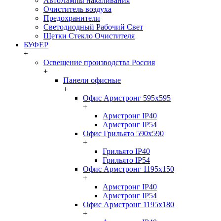
АвтоЛампы накаливания
Очиститель воздуха
Предохранители
Светодиодный Рабочий Свет
Щетки Стекло Очистителя
БУФЕР
+
Освещение производства Россия
+
Панели офисные
+
Офис Армстронг 595x595
+
Армстронг IP40
Армстронг IP54
Офис Грильято 590x590
+
Грильято IP40
Грильято IP54
Офис Армстронг 1195x150
+
Армстронг IP40
Армстронг IP54
Офис Армстронг 1195x180
+