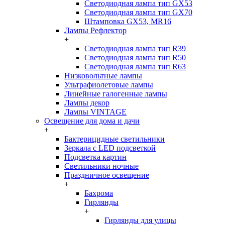
Светодиодная лампа тип GX53
Светодиодная лампа тип GX70
Штамповка GX53, MR16
Лампы Рефлектор
+
Светодиодная лампа тип R39
Светодиодная лампа тип R50
Светодиодная лампа тип R63
Низковольтные лампы
Ультрафиолетовые лампы
Линейные галогенные лампы
Лампы декор
Лампы VINTAGE
Освещение для дома и дачи
+
Бактерицидные светильники
Зеркала с LED подсветкой
Подсветка картин
Светильники ночные
Праздничное освещение
+
Бахрома
Гирлянды
+
Гирлянды для улицы