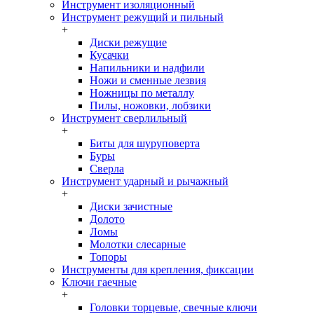
Инструмент изоляционный
Инструмент режущий и пильный
+
Диски режущие
Кусачки
Напильники и надфили
Ножи и сменные лезвия
Ножницы по металлу
Пилы, ножовки, лобзики
Инструмент сверлильный
+
Биты для шуруповерта
Буры
Сверла
Инструмент ударный и рычажный
+
Диски зачистные
Долото
Ломы
Молотки слесарные
Топоры
Инструменты для крепления, фиксации
Ключи гаечные
+
Головки торцевые, свечные ключи