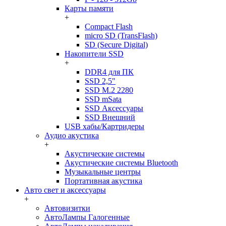
Карты памяти
+
Compact Flash
micro SD (TransFlash)
SD (Secure Digital)
Накопители SSD
+
DDR4 для ПК
SSD 2,5"
SSD M.2 2280
SSD mSata
SSD Аксессуары
SSD Внешний
USB хабы/Картридеры
Аудио акустика
+
Акустические системы
Акустические системы Bluetooth
Музыкальные центры
Портативная акустика
Авто свет и аксессуары
+
Автовизитки
АвтоЛампы Галогенные