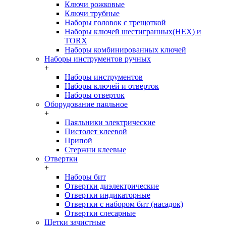
Ключи рожковые
Ключи трубные
Наборы головок c трещоткой
Наборы ключей шестигранных(HEX) и
TORX
Наборы комбинированных ключей
Наборы инструментов ручных
+
Наборы инструментов
Наборы ключей и отверток
Наборы отверток
Оборудование паяльное
+
Паяльники электрические
Пистолет клеевой
Припой
Стержни клеевые
Отвертки
+
Наборы бит
Отвертки диэлектрические
Отвертки индикаторные
Отвертки с набором бит (насадок)
Отвертки слесарные
Щетки зачистные