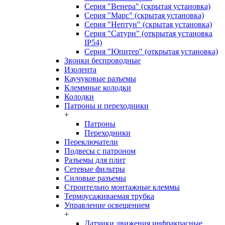
Серия "Венера" (скрытая установка)
Серия "Марс" (скрытая установка)
Серия "Нептун" (скрытая установка)
Серия "Сатурн" (открытая установка
IP54)
Серия "Юпитер" (открытая установка)
Звонки беспроводные
Изолента
Каучуковые разъемы
Клеммные колодки
Колодки
Патроны и переходники
+
Патроны
Переходники
Переключатели
Подвесы с патроном
Разъемы для плит
Сетевые фильтры
Силовые разъемы
Строительно монтажные клеммы
Термоусаживаемая трубка
Управление освещением
+
Датчики движения инфракрасные