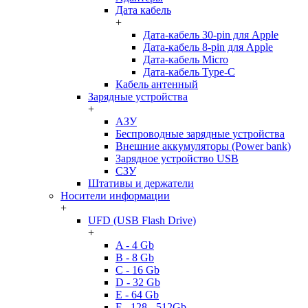
Дата кабель
+
Дата-кабель 30-pin для Apple
Дата-кабель 8-pin для Apple
Дата-кабель Micro
Дата-кабель Type-C
Кабель антенный
Зарядные устройства
+
АЗУ
Беспроводные зарядные устройства
Внешние аккумуляторы (Power bank)
Зарядное устройство USB
СЗУ
Штативы и держатели
Носители информации
+
UFD (USB Flash Drive)
+
A - 4 Gb
B - 8 Gb
C - 16 Gb
D - 32 Gb
E - 64 Gb
F - 128 - 512Gb