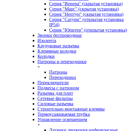
Серия "Венера" (скрытая установка)
Серия "Марс" (скрытая установка)
Серия "Нептун" (скрытая установка)
Серия "Сатурн" (открытая установка
IP54)
Серия "Юпитер" (открытая установка)
Звонки беспроводные
Изолента
Каучуковые разъемы
Клеммные колодки
Колодки
Патроны и переходники
+
Патроны
Переходники
Переключатели
Подвесы с патроном
Разъемы для плит
Сетевые фильтры
Силовые разъемы
Строительно монтажные клеммы
Термоусаживаемая трубка
Управление освещением
+
Датчики движения инфракрасные