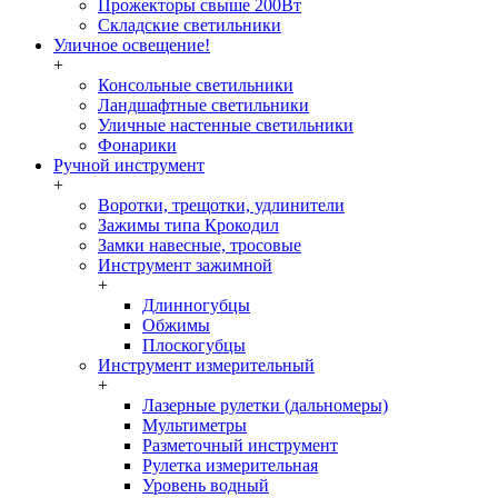
Прожекторы свыше 200Вт
Складские светильники
Уличное освещение!
+
Консольные светильники
Ландшафтные светильники
Уличные настенные светильники
Фонарики
Ручной инструмент
+
Воротки, трещотки, удлинители
Зажимы типа Крокодил
Замки навесные, тросовые
Инструмент зажимной
+
Длинногубцы
Обжимы
Плоскогубцы
Инструмент измерительный
+
Лазерные рулетки (дальномеры)
Мультиметры
Разметочный инструмент
Рулетка измерительная
Уровень водный