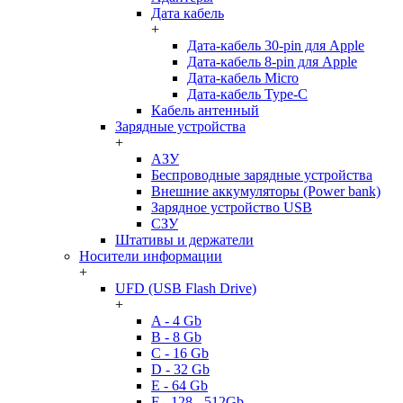
Дата кабель
+
Дата-кабель 30-pin для Apple
Дата-кабель 8-pin для Apple
Дата-кабель Micro
Дата-кабель Type-C
Кабель антенный
Зарядные устройства
+
АЗУ
Беспроводные зарядные устройства
Внешние аккумуляторы (Power bank)
Зарядное устройство USB
СЗУ
Штативы и держатели
Носители информации
+
UFD (USB Flash Drive)
+
A - 4 Gb
B - 8 Gb
C - 16 Gb
D - 32 Gb
E - 64 Gb
F - 128 - 512Gb