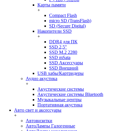
Карты памяти
+
Compact Flash
micro SD (TransFlash)
SD (Secure Digital)
Накопители SSD
+
DDR4 для ПК
SSD 2,5"
SSD M.2 2280
SSD mSata
SSD Аксессуары
SSD Внешний
USB хабы/Картридеры
Аудио акустика
+
Акустические системы
Акустические системы Bluetooth
Музыкальные центры
Портативная акустика
Авто свет и аксессуары
+
Автовизитки
АвтоЛампы Галогенные