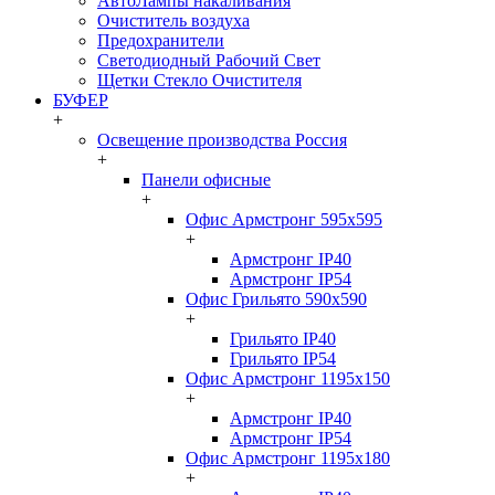
АвтоЛампы накаливания
Очиститель воздуха
Предохранители
Светодиодный Рабочий Свет
Щетки Стекло Очистителя
БУФЕР
+
Освещение производства Россия
+
Панели офисные
+
Офис Армстронг 595x595
+
Армстронг IP40
Армстронг IP54
Офис Грильято 590x590
+
Грильято IP40
Грильято IP54
Офис Армстронг 1195x150
+
Армстронг IP40
Армстронг IP54
Офис Армстронг 1195x180
+