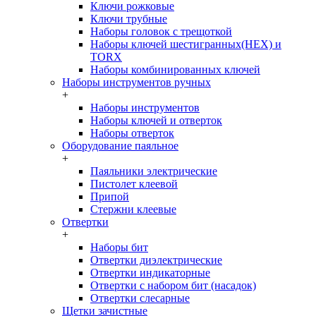
Ключи рожковые
Ключи трубные
Наборы головок c трещоткой
Наборы ключей шестигранных(HEX) и
TORX
Наборы комбинированных ключей
Наборы инструментов ручных
+
Наборы инструментов
Наборы ключей и отверток
Наборы отверток
Оборудование паяльное
+
Паяльники электрические
Пистолет клеевой
Припой
Стержни клеевые
Отвертки
+
Наборы бит
Отвертки диэлектрические
Отвертки индикаторные
Отвертки с набором бит (насадок)
Отвертки слесарные
Щетки зачистные