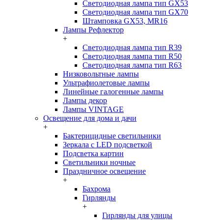
Светодиодная лампа тип GX53
Светодиодная лампа тип GX70
Штамповка GX53, MR16
Лампы Рефлектор
+
Светодиодная лампа тип R39
Светодиодная лампа тип R50
Светодиодная лампа тип R63
Низковольтные лампы
Ультрафиолетовые лампы
Линейные галогенные лампы
Лампы декор
Лампы VINTAGE
Освещение для дома и дачи
+
Бактерицидные светильники
Зеркала с LED подсветкой
Подсветка картин
Светильники ночные
Праздничное освещение
+
Бахрома
Гирлянды
+
Гирлянды для улицы