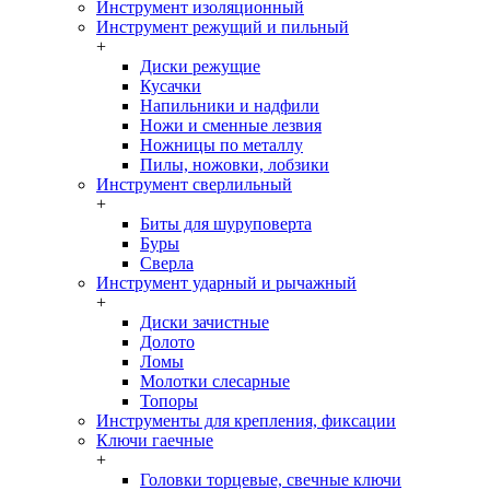
Инструмент изоляционный
Инструмент режущий и пильный
+
Диски режущие
Кусачки
Напильники и надфили
Ножи и сменные лезвия
Ножницы по металлу
Пилы, ножовки, лобзики
Инструмент сверлильный
+
Биты для шуруповерта
Буры
Сверла
Инструмент ударный и рычажный
+
Диски зачистные
Долото
Ломы
Молотки слесарные
Топоры
Инструменты для крепления, фиксации
Ключи гаечные
+
Головки торцевые, свечные ключи