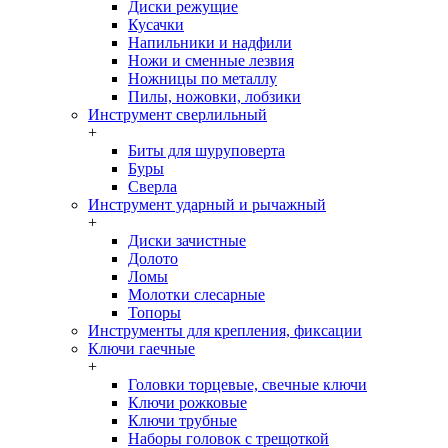
Диски режущие
Кусачки
Напильники и надфили
Ножи и сменные лезвия
Ножницы по металлу
Пилы, ножовки, лобзики
Инструмент сверлильный
+
Биты для шуруповерта
Буры
Сверла
Инструмент ударный и рычажный
+
Диски зачистные
Долото
Ломы
Молотки слесарные
Топоры
Инструменты для крепления, фиксации
Ключи гаечные
+
Головки торцевые, свечные ключи
Ключи рожковые
Ключи трубные
Наборы головок c трещоткой