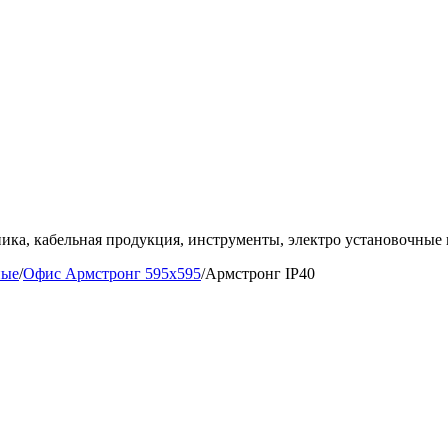
ка, кабельная продукция, инструменты, электро установочные 
ные
/
Офис Армстронг 595x595
/
Армстронг IP40