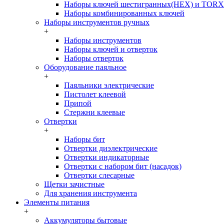
Наборы ключей шестигранных(HEX) и TORX
Наборы комбинированных ключей
Наборы инструментов ручных
+
Наборы инструментов
Наборы ключей и отверток
Наборы отверток
Оборудование паяльное
+
Паяльники электрические
Пистолет клеевой
Припой
Стержни клеевые
Отвертки
+
Наборы бит
Отвертки диэлектрические
Отвертки индикаторные
Отвертки с набором бит (насадок)
Отвертки слесарные
Щетки зачистные
Для хранения инструмента
Элементы питания
+
Аккумуляторы бытовые