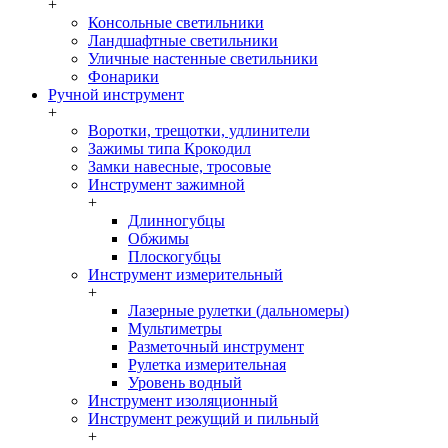
+
Консольные светильники
Ландшафтные светильники
Уличные настенные светильники
Фонарики
Ручной инструмент
+
Воротки, трещотки, удлинители
Зажимы типа Крокодил
Замки навесные, тросовые
Инструмент зажимной
+
Длинногубцы
Обжимы
Плоскогубцы
Инструмент измерительный
+
Лазерные рулетки (дальномеры)
Мультиметры
Разметочный инструмент
Рулетка измерительная
Уровень водный
Инструмент изоляционный
Инструмент режущий и пильный
+