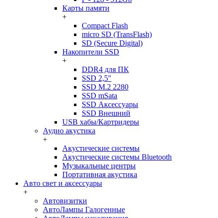
Карты памяти
+
Compact Flash
micro SD (TransFlash)
SD (Secure Digital)
Накопители SSD
+
DDR4 для ПК
SSD 2,5"
SSD M.2 2280
SSD mSata
SSD Аксессуары
SSD Внешний
USB хабы/Картридеры
Аудио акустика
+
Акустические системы
Акустические системы Bluetooth
Музыкальные центры
Портативная акустика
Авто свет и аксессуары
+
Автовизитки
АвтоЛампы Галогенные