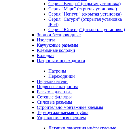
Серия "Венера" (скрытая установка)
Серия "Марс" (скрытая установка)
Серия "Нептун" (скрытая установка)
Серия "Сатурн" (открытая установка
IP54)
Серия "Юпитер" (открытая установка)
Звонки беспроводные
Изолента
Каучуковые разъемы
Клеммные колодки
Колодки
Патроны и переходники
+
Патроны
Переходники
Переключатели
Подвесы с патроном
Разъемы для плит
Сетевые фильтры
Силовые разъемы
Строительно монтажные клеммы
Термоусаживаемая трубка
Управление освещением
+
Датчики движения инфракрасные