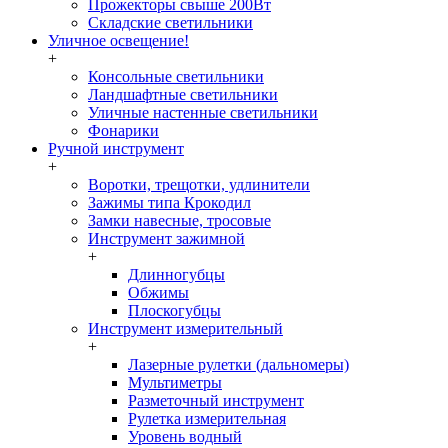
Прожекторы свыше 200Вт
Складские светильники
Уличное освещение!
+
Консольные светильники
Ландшафтные светильники
Уличные настенные светильники
Фонарики
Ручной инструмент
+
Воротки, трещотки, удлинители
Зажимы типа Крокодил
Замки навесные, тросовые
Инструмент зажимной
+
Длинногубцы
Обжимы
Плоскогубцы
Инструмент измерительный
+
Лазерные рулетки (дальномеры)
Мультиметры
Разметочный инструмент
Рулетка измерительная
Уровень водный