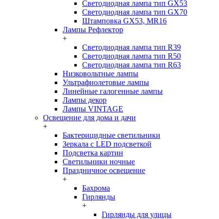
Светодиодная лампа тип GX53
Светодиодная лампа тип GX70
Штамповка GX53, MR16
Лампы Рефлектор
+
Светодиодная лампа тип R39
Светодиодная лампа тип R50
Светодиодная лампа тип R63
Низковольтные лампы
Ультрафиолетовые лампы
Линейные галогенные лампы
Лампы декор
Лампы VINTAGE
Освещение для дома и дачи
+
Бактерицидные светильники
Зеркала с LED подсветкой
Подсветка картин
Светильники ночные
Праздничное освещение
+
Бахрома
Гирлянды
+
Гирлянды для улицы