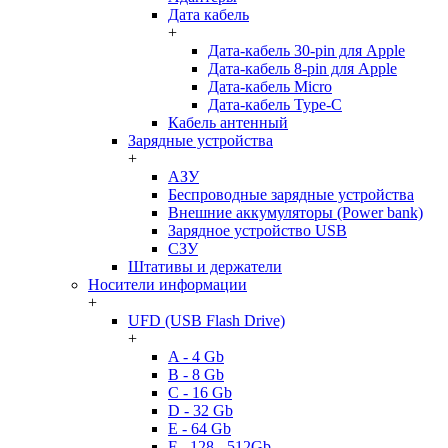
Дата кабель
+
Дата-кабель 30-pin для Apple
Дата-кабель 8-pin для Apple
Дата-кабель Micro
Дата-кабель Type-C
Кабель антенный
Зарядные устройства
+
АЗУ
Беспроводные зарядные устройства
Внешние аккумуляторы (Power bank)
Зарядное устройство USB
СЗУ
Штативы и держатели
Носители информации
+
UFD (USB Flash Drive)
+
A - 4 Gb
B - 8 Gb
C - 16 Gb
D - 32 Gb
E - 64 Gb
F - 128 - 512Gb