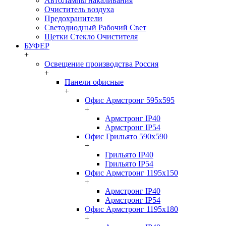
АвтоЛампы накаливания
Очиститель воздуха
Предохранители
Светодиодный Рабочий Свет
Щетки Стекло Очистителя
БУФЕР
+
Освещение производства Россия
+
Панели офисные
+
Офис Армстронг 595x595
+
Армстронг IP40
Армстронг IP54
Офис Грильято 590x590
+
Грильято IP40
Грильято IP54
Офис Армстронг 1195x150
+
Армстронг IP40
Армстронг IP54
Офис Армстронг 1195x180
+