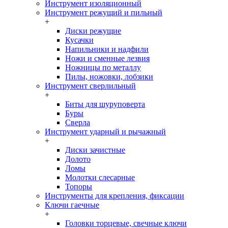
Инструмент изоляционный
Инструмент режущий и пильный
+
Диски режущие
Кусачки
Напильники и надфили
Ножи и сменные лезвия
Ножницы по металлу
Пилы, ножовки, лобзики
Инструмент сверлильный
+
Биты для шуруповерта
Буры
Сверла
Инструмент ударный и рычажный
+
Диски зачистные
Долото
Ломы
Молотки слесарные
Топоры
Инструменты для крепления, фиксации
Ключи гаечные
+
Головки торцевые, свечные ключи