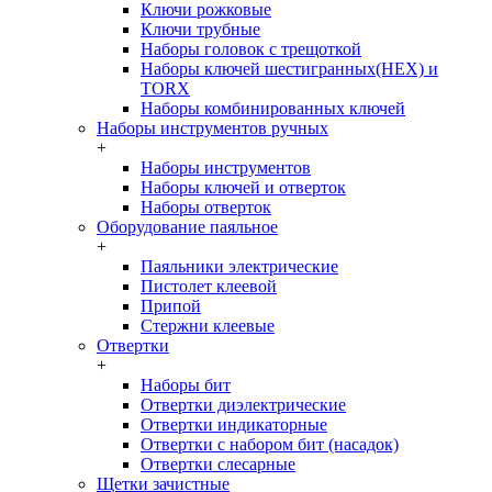
Ключи рожковые
Ключи трубные
Наборы головок c трещоткой
Наборы ключей шестигранных(HEX) и
TORX
Наборы комбинированных ключей
Наборы инструментов ручных
+
Наборы инструментов
Наборы ключей и отверток
Наборы отверток
Оборудование паяльное
+
Паяльники электрические
Пистолет клеевой
Припой
Стержни клеевые
Отвертки
+
Наборы бит
Отвертки диэлектрические
Отвертки индикаторные
Отвертки с набором бит (насадок)
Отвертки слесарные
Щетки зачистные