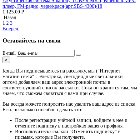
Акустическая система Smartbuy TUBER MKII, Bluetooth,MP3-
плеер, FM-радио, черн/красн(арт.SBS-4300)/18
1 125.00
Р
Назад
1
2
3
Вперед
Оставайтесь на связи
E-mail
×
Когда Вы подписываетесь на рассылку, мы ("Интернет
магазин света" - Электрика, светодиодные светильники
оптом) добавляем ваш адрес электронной почты в
соответствующий список рассылки. Пока он хранится там, мы
знаем, что сможем связаться с вами при случае.
Вы всегда можете попросить нас удалить ваш адрес из списка.
Есть несколько способов сделать это:
После регистрации учётной записи, войдите в неё и
отмените подписку в настройках вашего профиля.
Воспользуйтесь ссылкой "Отменить подписку" в
письмах, которые Вы получаете.