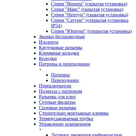
Серия "Венера" (скрытая установка)
Серия "Марс" (скрытая установка)
Серия "Нептун" (скрытая установка)
Серия "Сатурн" (открытая установка
IP54)
Серия "Юпитер" (открытая установка)
Звонки беспроводные
Изолента
Каучуковые разъемы
Клеммные колодки
Колодки
Патроны и переходники
+
Патроны
Переходники
Переключатели
Подвесы с патроном
Разъемы для плит
Сетевые фильтры
Силовые разъемы
Строительно монтажные клеммы
Термоусаживаемая трубка
Управление освещением
+
Датчики движения инфракрасные