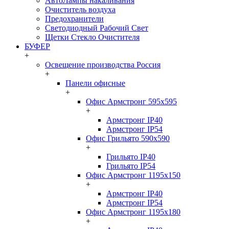
АвтоЛампы накаливания
Очиститель воздуха
Предохранители
Светодиодный Рабочий Свет
Щетки Стекло Очистителя
БУФЕР
+
Освещение производства Россия
+
Панели офисные
+
Офис Армстронг 595x595
+
Армстронг IP40
Армстронг IP54
Офис Грильято 590x590
+
Грильято IP40
Грильято IP54
Офис Армстронг 1195x150
+
Армстронг IP40
Армстронг IP54
Офис Армстронг 1195x180
+