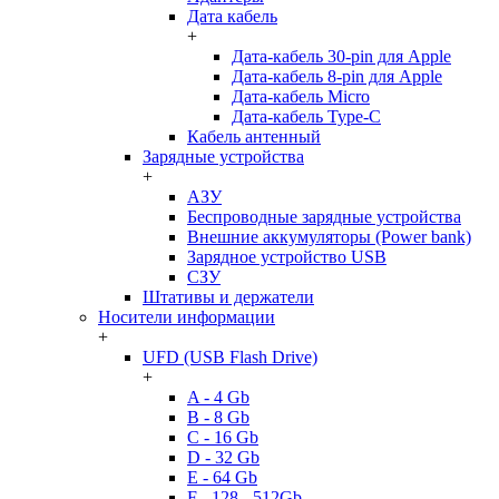
Дата кабель
+
Дата-кабель 30-pin для Apple
Дата-кабель 8-pin для Apple
Дата-кабель Micro
Дата-кабель Type-C
Кабель антенный
Зарядные устройства
+
АЗУ
Беспроводные зарядные устройства
Внешние аккумуляторы (Power bank)
Зарядное устройство USB
СЗУ
Штативы и держатели
Носители информации
+
UFD (USB Flash Drive)
+
A - 4 Gb
B - 8 Gb
C - 16 Gb
D - 32 Gb
E - 64 Gb
F - 128 - 512Gb