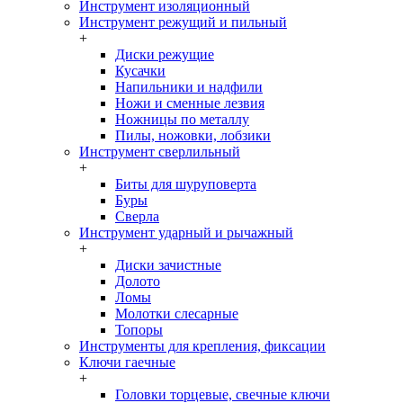
Инструмент изоляционный
Инструмент режущий и пильный
+
Диски режущие
Кусачки
Напильники и надфили
Ножи и сменные лезвия
Ножницы по металлу
Пилы, ножовки, лобзики
Инструмент сверлильный
+
Биты для шуруповерта
Буры
Сверла
Инструмент ударный и рычажный
+
Диски зачистные
Долото
Ломы
Молотки слесарные
Топоры
Инструменты для крепления, фиксации
Ключи гаечные
+
Головки торцевые, свечные ключи