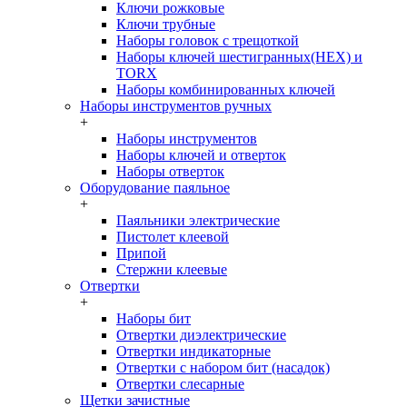
Ключи рожковые
Ключи трубные
Наборы головок c трещоткой
Наборы ключей шестигранных(HEX) и
TORX
Наборы комбинированных ключей
Наборы инструментов ручных
+
Наборы инструментов
Наборы ключей и отверток
Наборы отверток
Оборудование паяльное
+
Паяльники электрические
Пистолет клеевой
Припой
Стержни клеевые
Отвертки
+
Наборы бит
Отвертки диэлектрические
Отвертки индикаторные
Отвертки с набором бит (насадок)
Отвертки слесарные
Щетки зачистные