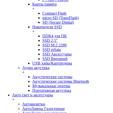
Карты памяти
+
Compact Flash
micro SD (TransFlash)
SD (Secure Digital)
Накопители SSD
+
DDR4 для ПК
SSD 2,5"
SSD M.2 2280
SSD mSata
SSD Аксессуары
SSD Внешний
USB хабы/Картридеры
Аудио акустика
+
Акустические системы
Акустические системы Bluetooth
Музыкальные центры
Портативная акустика
Авто свет и аксессуары
+
Автовизитки
АвтоЛампы Галогенные