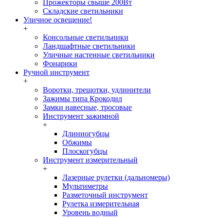
Прожекторы свыше 200Вт
Складские светильники
Уличное освещение!
+
Консольные светильники
Ландшафтные светильники
Уличные настенные светильники
Фонарики
Ручной инструмент
+
Воротки, трещотки, удлинители
Зажимы типа Крокодил
Замки навесные, тросовые
Инструмент зажимной
+
Длинногубцы
Обжимы
Плоскогубцы
Инструмент измерительный
+
Лазерные рулетки (дальномеры)
Мультиметры
Разметочный инструмент
Рулетка измерительная
Уровень водный