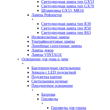
Светодиодная лампа тип GX53
Светодиодная лампа тип GX70
Штамповка GX53, MR16
Лампы Рефлектор
+
Светодиодная лампа тип R39
Светодиодная лампа тип R50
Светодиодная лампа тип R63
Низковольтные лампы
Ультрафиолетовые лампы
Линейные галогенные лампы
Лампы декор
Лампы VINTAGE
Освещение для дома и дачи
+
Бактерицидные светильники
Зеркала с LED подсветкой
Подсветка картин
Светильники ночные
Праздничное освещение
+
Бахрома
Гирлянды
+
Гирлянды для улицы