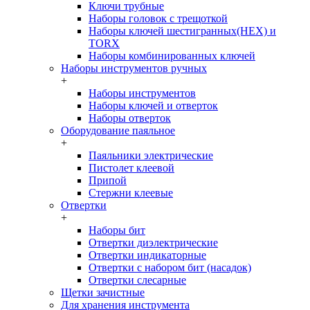
Ключи трубные
Наборы головок c трещоткой
Наборы ключей шестигранных(HEX) и
TORX
Наборы комбинированных ключей
Наборы инструментов ручных
+
Наборы инструментов
Наборы ключей и отверток
Наборы отверток
Оборудование паяльное
+
Паяльники электрические
Пистолет клеевой
Припой
Стержни клеевые
Отвертки
+
Наборы бит
Отвертки диэлектрические
Отвертки индикаторные
Отвертки с набором бит (насадок)
Отвертки слесарные
Щетки зачистные
Для хранения инструмента