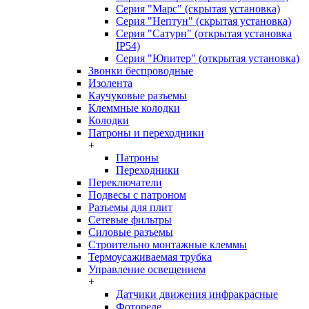
Серия "Марс" (скрытая установка)
Серия "Нептун" (скрытая установка)
Серия "Сатурн" (открытая установка
IP54)
Серия "Юпитер" (открытая установка)
Звонки беспроводные
Изолента
Каучуковые разъемы
Клеммные колодки
Колодки
Патроны и переходники
+
Патроны
Переходники
Переключатели
Подвесы с патроном
Разъемы для плит
Сетевые фильтры
Силовые разъемы
Строительно монтажные клеммы
Термоусаживаемая трубка
Управление освещением
+
Датчики движения инфракрасные
Фотореле