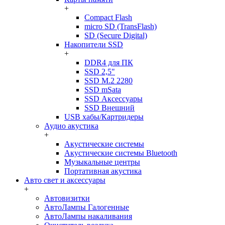
+
Compact Flash
micro SD (TransFlash)
SD (Secure Digital)
Накопители SSD
+
DDR4 для ПК
SSD 2,5"
SSD M.2 2280
SSD mSata
SSD Аксессуары
SSD Внешний
USB хабы/Картридеры
Аудио акустика
+
Акустические системы
Акустические системы Bluetooth
Музыкальные центры
Портативная акустика
Авто свет и аксессуары
+
Автовизитки
АвтоЛампы Галогенные
АвтоЛампы накаливания