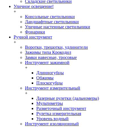
Складские светильники
Уличное освещение!
+
Консольные светильники
Ландшафтные светильники
Уличные настенные светильники
Фонарики
Ручной инструмент
+
Воротки, трещотки, удлинители
Зажимы типа Крокодил
Замки навесные, тросовые
Инструмент зажимной
+
Длинногубцы
Обжимы
Плоскогубцы
Инструмент измерительный
+
Лазерные рулетки (дальномеры)
Мультиметры
Разметочный инструмент
Рулетка измерительная
Уровень водный
Инструмент изоляционный