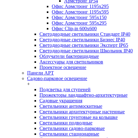
Армстронг IP54
Офис Армстронг 1195x295
Офис Армстронг 1195x595
Офис Армстронг 595x150
Офис Армстронг 595x295
Офис Clip-in 600x600
Светодиодные светильники Стандарт IP40
Светодиодные светильники Бизнес IP40
Светодиодные светильники Эксперт IP65
Светодиодные светильники Школьник IP40
Облучатели бактерицидные
Аксессуары для светильников
Проектное освещение
Панели АРТ
Садово-парковое освещение
+
Подсветка для ступеней
Прожекторы ландшафтно-архитектурные
Садовые украшения
Светильники антимоскитные
Светильники архитектурные настенные
Светильники грунтовые на колышке
Светильники подводные
Светильники садово-парковые
Светильники стационарные