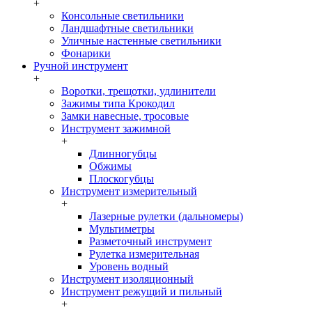
+
Консольные светильники
Ландшафтные светильники
Уличные настенные светильники
Фонарики
Ручной инструмент
+
Воротки, трещотки, удлинители
Зажимы типа Крокодил
Замки навесные, тросовые
Инструмент зажимной
+
Длинногубцы
Обжимы
Плоскогубцы
Инструмент измерительный
+
Лазерные рулетки (дальномеры)
Мультиметры
Разметочный инструмент
Рулетка измерительная
Уровень водный
Инструмент изоляционный
Инструмент режущий и пильный
+