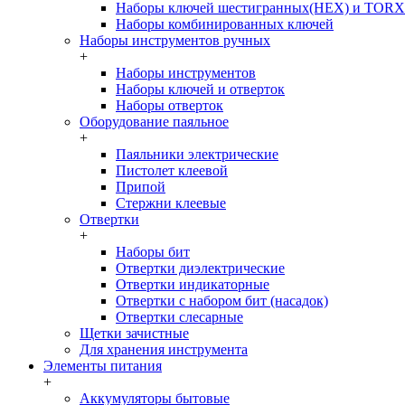
Наборы ключей шестигранных(HEX) и TORX
Наборы комбинированных ключей
Наборы инструментов ручных
+
Наборы инструментов
Наборы ключей и отверток
Наборы отверток
Оборудование паяльное
+
Паяльники электрические
Пистолет клеевой
Припой
Стержни клеевые
Отвертки
+
Наборы бит
Отвертки диэлектрические
Отвертки индикаторные
Отвертки с набором бит (насадок)
Отвертки слесарные
Щетки зачистные
Для хранения инструмента
Элементы питания
+
Аккумуляторы бытовые