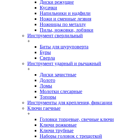
Диски режущие
Кусачки
Напильники и надфили
Ножи и сменные лезвия
Ножницы по металлу
Пилы, ножовки, лобзики
Инструмент сверлильный
+
Биты для шуруповерта
Буры
Сверла
Инструмент ударный и рычажный
+
Диски зачистные
Долото
Ломы
Молотки слесарные
Топоры
Инструменты для крепления, фиксации
Ключи гаечные
+
Головки торцевые, свечные ключи
Ключи рожковые
Ключи трубные
Наборы головок c трещоткой