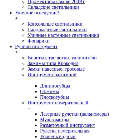
Прожекторы свыше 200Вт
Складские светильники
Уличное освещение!
+
Консольные светильники
Ландшафтные светильники
Уличные настенные светильники
Фонарики
Ручной инструмент
+
Воротки, трещотки, удлинители
Зажимы типа Крокодил
Замки навесные, тросовые
Инструмент зажимной
+
Длинногубцы
Обжимы
Плоскогубцы
Инструмент измерительный
+
Лазерные рулетки (дальномеры)
Мультиметры
Разметочный инструмент
Рулетка измерительная
Уровень водный