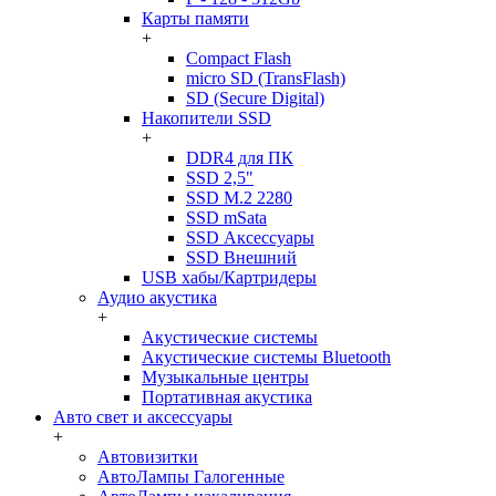
Карты памяти
+
Compact Flash
micro SD (TransFlash)
SD (Secure Digital)
Накопители SSD
+
DDR4 для ПК
SSD 2,5"
SSD M.2 2280
SSD mSata
SSD Аксессуары
SSD Внешний
USB хабы/Картридеры
Аудио акустика
+
Акустические системы
Акустические системы Bluetooth
Музыкальные центры
Портативная акустика
Авто свет и аксессуары
+
Автовизитки
АвтоЛампы Галогенные