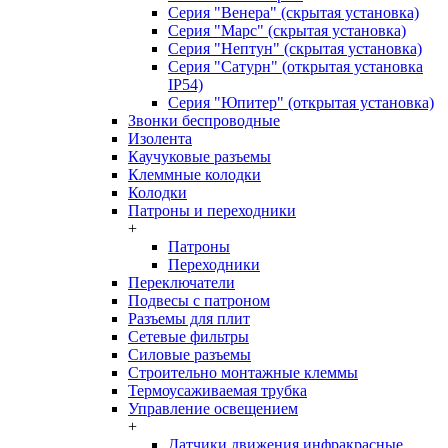
Серия "Венера" (скрытая установка)
Серия "Марс" (скрытая установка)
Серия "Нептун" (скрытая установка)
Серия "Сатурн" (открытая установка
IP54)
Серия "Юпитер" (открытая установка)
Звонки беспроводные
Изолента
Каучуковые разъемы
Клеммные колодки
Колодки
Патроны и переходники
+
Патроны
Переходники
Переключатели
Подвесы с патроном
Разъемы для плит
Сетевые фильтры
Силовые разъемы
Строительно монтажные клеммы
Термоусаживаемая трубка
Управление освещением
+
Датчики движения инфракрасные