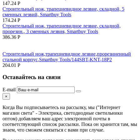
147.24
Р
Строительный нож, трапециевидное лезвие, складной, 5
сменных лезвий, Smartbuy Tools
174.24
Р
Строительный нож, трапециевидное лезвие, складной,
прорезин., 3 сменных лезвия, Smartbuy Tools
386.36
Р
Строительный нож,трапециевидное лезвие,прорезиненный
стальной корпус,Smartbuy Tools/144SBT-KNT-18P2
204.01
Р
Оставайтесь на связи
E-mail
×
Когда Вы подписываетесь на рассылку, мы ("Интернет
магазин света" - Электрика, светодиодные светильники
оптом) добавляем ваш адрес электронной почты в
соответствующий список рассылки. Пока он хранится там, мы
знаем, что сможем связаться с вами при случае.