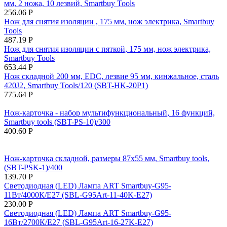
мм, 2 ножа, 10 лезвий, Smartbuy Tools
256.06
Р
Нож для снятия изоляции , 175 мм, нож электрика, Smartbuy
Tools
487.19
Р
Нож для снятия изоляции с пяткой, 175 мм, нож электрика,
Smartbuy Tools
653.44
Р
Нож складной 200 мм, EDC, лезвие 95 мм, кинжальное, сталь
420J2, Smartbuy Tools/120 (SBT-HK-20P1)
775.64
Р
Нож-карточка - набор мультифункциональный, 16 функций,
Smartbuy tools (SBT-PS-10)/300
400.60
Р
Нож-карточка складной, размеры 87х55 мм, Smartbuy tools,
(SBT-PSK-1)/400
139.70
Р
Светодиодная (LED) Лампа ART Smartbuy-G95-
11Вт/4000К/E27 (SBL-G95Art-11-40K-E27)
230.00
Р
Светодиодная (LED) Лампа ART Smartbuy-G95-
16Вт/2700К/E27 (SBL-G95Art-16-27K-E27)