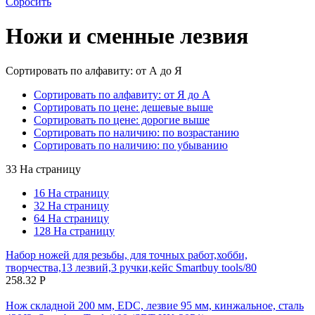
Сбросить
Ножи и сменные лезвия
Сортировать по алфавиту: от А до Я
Сортировать по алфавиту: от Я до А
Сортировать по цене: дешевые выше
Сортировать по цене: дорогие выше
Сортировать по наличию: по возрастанию
Сортировать по наличию: по убыванию
33 На страницу
16 На страницу
32 На страницу
64 На страницу
128 На страницу
Набор ножей для резьбы, для точных работ,хобби,
творчества,13 лезвий,3 ручки,кейс Smartbuy tools/80
258.32
Р
Нож складной 200 мм, EDC, лезвие 95 мм, кинжальное, сталь