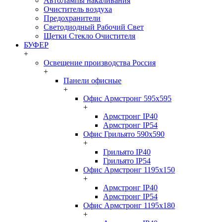
АвтоЛампы накаливания
Очиститель воздуха
Предохранители
Светодиодный Рабочий Свет
Щетки Стекло Очистителя
БУФЕР
+
Освещение производства Россия
+
Панели офисные
+
Офис Армстронг 595x595
+
Армстронг IP40
Армстронг IP54
Офис Грильято 590x590
+
Грильято IP40
Грильято IP54
Офис Армстронг 1195x150
+
Армстронг IP40
Армстронг IP54
Офис Армстронг 1195x180
+