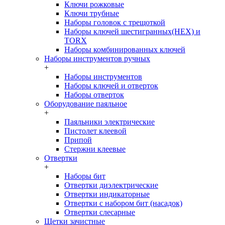
Ключи рожковые
Ключи трубные
Наборы головок c трещоткой
Наборы ключей шестигранных(HEX) и
TORX
Наборы комбинированных ключей
Наборы инструментов ручных
+
Наборы инструментов
Наборы ключей и отверток
Наборы отверток
Оборудование паяльное
+
Паяльники электрические
Пистолет клеевой
Припой
Стержни клеевые
Отвертки
+
Наборы бит
Отвертки диэлектрические
Отвертки индикаторные
Отвертки с набором бит (насадок)
Отвертки слесарные
Щетки зачистные