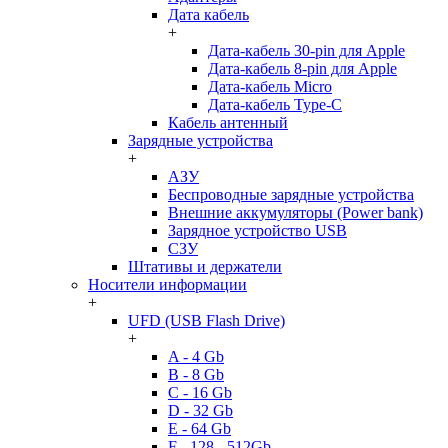
Дата кабель
+
Дата-кабель 30-pin для Apple
Дата-кабель 8-pin для Apple
Дата-кабель Micro
Дата-кабель Type-C
Кабель антенный
Зарядные устройства
+
АЗУ
Беспроводные зарядные устройства
Внешние аккумуляторы (Power bank)
Зарядное устройство USB
СЗУ
Штативы и держатели
Носители информации
+
UFD (USB Flash Drive)
+
A - 4 Gb
B - 8 Gb
C - 16 Gb
D - 32 Gb
E - 64 Gb
F - 128 - 512Gb