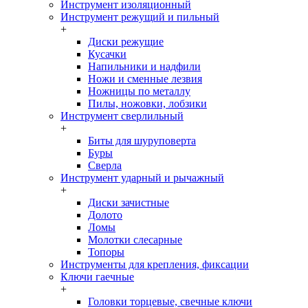
Инструмент изоляционный
Инструмент режущий и пильный
+
Диски режущие
Кусачки
Напильники и надфили
Ножи и сменные лезвия
Ножницы по металлу
Пилы, ножовки, лобзики
Инструмент сверлильный
+
Биты для шуруповерта
Буры
Сверла
Инструмент ударный и рычажный
+
Диски зачистные
Долото
Ломы
Молотки слесарные
Топоры
Инструменты для крепления, фиксации
Ключи гаечные
+
Головки торцевые, свечные ключи