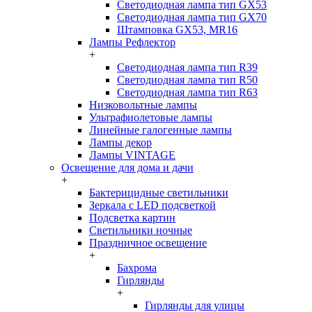
Светодиодная лампа тип GX53
Светодиодная лампа тип GX70
Штамповка GX53, MR16
Лампы Рефлектор
+
Светодиодная лампа тип R39
Светодиодная лампа тип R50
Светодиодная лампа тип R63
Низковольтные лампы
Ультрафиолетовые лампы
Линейные галогенные лампы
Лампы декор
Лампы VINTAGE
Освещение для дома и дачи
+
Бактерицидные светильники
Зеркала с LED подсветкой
Подсветка картин
Светильники ночные
Праздничное освещение
+
Бахрома
Гирлянды
+
Гирлянды для улицы