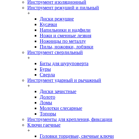
Инструмент изоляционный
Инструмент режущий и пильный
+
Диски режущие
Кусачки
Напильники и надфили
Ножи и сменные лезвия
Ножницы по металлу
Пилы, ножовки, лобзики
Инструмент сверлильный
+
Биты для шуруповерта
Буры
Сверла
Инструмент ударный и рычажный
+
Диски зачистные
Долото
Ломы
Молотки слесарные
Топоры
Инструменты для крепления, фиксации
Ключи гаечные
+
Головки торцевые, свечные ключи