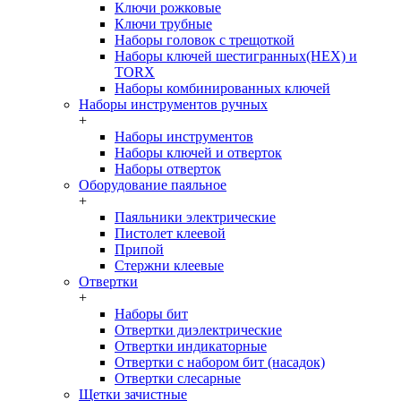
Ключи рожковые
Ключи трубные
Наборы головок c трещоткой
Наборы ключей шестигранных(HEX) и
TORX
Наборы комбинированных ключей
Наборы инструментов ручных
+
Наборы инструментов
Наборы ключей и отверток
Наборы отверток
Оборудование паяльное
+
Паяльники электрические
Пистолет клеевой
Припой
Стержни клеевые
Отвертки
+
Наборы бит
Отвертки диэлектрические
Отвертки индикаторные
Отвертки с набором бит (насадок)
Отвертки слесарные
Щетки зачистные