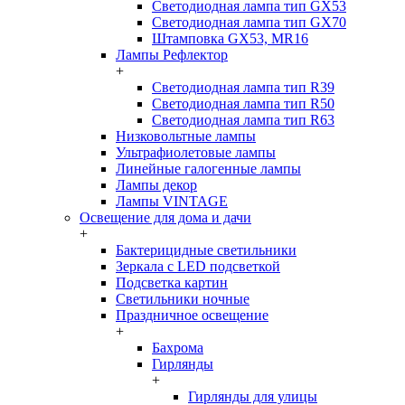
Светодиодная лампа тип GX53
Светодиодная лампа тип GX70
Штамповка GX53, MR16
Лампы Рефлектор
+
Светодиодная лампа тип R39
Светодиодная лампа тип R50
Светодиодная лампа тип R63
Низковольтные лампы
Ультрафиолетовые лампы
Линейные галогенные лампы
Лампы декор
Лампы VINTAGE
Освещение для дома и дачи
+
Бактерицидные светильники
Зеркала с LED подсветкой
Подсветка картин
Светильники ночные
Праздничное освещение
+
Бахрома
Гирлянды
+
Гирлянды для улицы