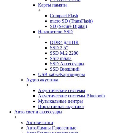
Карты памяти
+
Compact Flash
micro SD (TransFlash)
SD (Secure Digital)
Накопители SSD
+
DDR4 для ПК
SSD 2,5"
SSD M.2 2280
SSD mSata
SSD Аксессуары
SSD Внешний
USB хабы/Картридеры
Аудио акустика
+
Акустические системы
Акустические системы Bluetooth
Музыкальные центры
Портативная акустика
Авто свет и аксессуары
+
Автовизитки
АвтоЛампы Галогенные