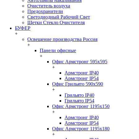
АвтоЛампы накаливания
Очиститель воздуха
Предохранители
Светодиодный Рабочий Свет
Щетки Стекло Очистителя
БУФЕР
+
Освещение производства Россия
+
Панели офисные
+
Офис Армстронг 595x595
+
Армстронг IP40
Армстронг IP54
Офис Грильято 590x590
+
Грильято IP40
Грильято IP54
Офис Армстронг 1195x150
+
Армстронг IP40
Армстронг IP54
Офис Армстронг 1195x180
+