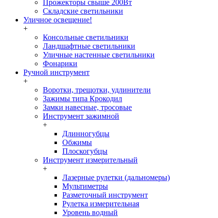
Прожекторы свыше 200Вт
Складские светильники
Уличное освещение!
+
Консольные светильники
Ландшафтные светильники
Уличные настенные светильники
Фонарики
Ручной инструмент
+
Воротки, трещотки, удлинители
Зажимы типа Крокодил
Замки навесные, тросовые
Инструмент зажимной
+
Длинногубцы
Обжимы
Плоскогубцы
Инструмент измерительный
+
Лазерные рулетки (дальномеры)
Мультиметры
Разметочный инструмент
Рулетка измерительная
Уровень водный