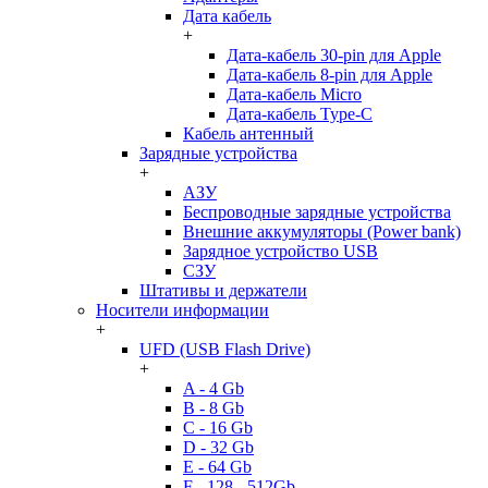
Дата кабель
+
Дата-кабель 30-pin для Apple
Дата-кабель 8-pin для Apple
Дата-кабель Micro
Дата-кабель Type-C
Кабель антенный
Зарядные устройства
+
АЗУ
Беспроводные зарядные устройства
Внешние аккумуляторы (Power bank)
Зарядное устройство USB
СЗУ
Штативы и держатели
Носители информации
+
UFD (USB Flash Drive)
+
A - 4 Gb
B - 8 Gb
C - 16 Gb
D - 32 Gb
E - 64 Gb
F - 128 - 512Gb