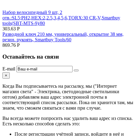
Набор велосипедный 9 шт, 2
отв.:SL5;PH2,HEX:2,2.5,3,4,5,6,TORX:30 CR-V,Smartbuy
tools(SBT-MTS-9)/80
303.63
Р
Разводной ключ 210 мм, универсальный, открытие 38 мм,
резин. рукоять, Smartbuy Tools/60
869.76
Р
Оставайтесь на связи
E-mail
×
Когда Вы подписываетесь на рассылку, мы ("Интернет
магазин света" - Электрика, светодиодные светильники
оптом) добавляем ваш адрес электронной почты в
соответствующий список рассылки. Пока он хранится там, мы
знаем, что сможем связаться с вами при случае.
Вы всегда можете попросить нас удалить ваш адрес из списка.
Есть несколько способов сделать это:
После регистрации учётной записи, войдите в неё и