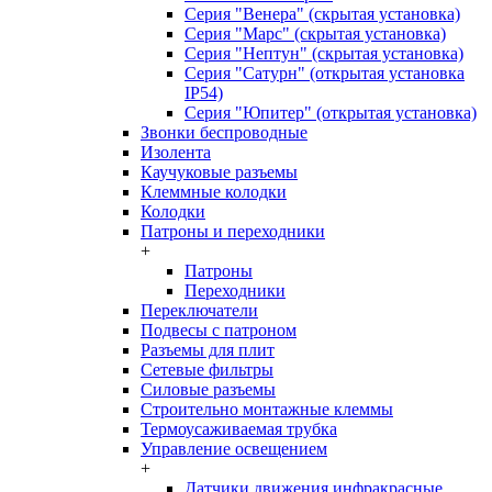
Серия "Венера" (скрытая установка)
Серия "Марс" (скрытая установка)
Серия "Нептун" (скрытая установка)
Серия "Сатурн" (открытая установка
IP54)
Серия "Юпитер" (открытая установка)
Звонки беспроводные
Изолента
Каучуковые разъемы
Клеммные колодки
Колодки
Патроны и переходники
+
Патроны
Переходники
Переключатели
Подвесы с патроном
Разъемы для плит
Сетевые фильтры
Силовые разъемы
Строительно монтажные клеммы
Термоусаживаемая трубка
Управление освещением
+
Датчики движения инфракрасные