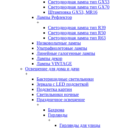
Светодиодная лампа тип GX53
Светодиодная лампа тип GX70
Штамповка GX53, MR16
Лампы Рефлектор
+
Светодиодная лампа тип R39
Светодиодная лампа тип R50
Светодиодная лампа тип R63
Низковольтные лампы
Ультрафиолетовые лампы
Линейные галогенные лампы
Лампы декор
Лампы VINTAGE
Освещение для дома и дачи
+
Бактерицидные светильники
Зеркала с LED подсветкой
Подсветка картин
Светильники ночные
Праздничное освещение
+
Бахрома
Гирлянды
+
Гирлянды для улицы