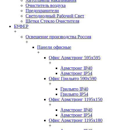
АвтоЛампы накаливания
Очиститель воздуха
Предохранители
Светодиодный Рабочий Свет
Щетки Стекло Очистителя
БУФЕР
+
Освещение производства Россия
+
Панели офисные
+
Офис Армстронг 595x595
+
Армстронг IP40
Армстронг IP54
Офис Грильято 590x590
+
Грильято IP40
Грильято IP54
Офис Армстронг 1195x150
+
Армстронг IP40
Армстронг IP54
Офис Армстронг 1195x180
+