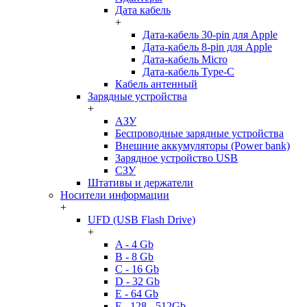
Дата кабель
+
Дата-кабель 30-pin для Apple
Дата-кабель 8-pin для Apple
Дата-кабель Micro
Дата-кабель Type-C
Кабель антенный
Зарядные устройства
+
АЗУ
Беспроводные зарядные устройства
Внешние аккумуляторы (Power bank)
Зарядное устройство USB
СЗУ
Штативы и держатели
Носители информации
+
UFD (USB Flash Drive)
+
A - 4 Gb
B - 8 Gb
C - 16 Gb
D - 32 Gb
E - 64 Gb
F - 128 - 512Gb