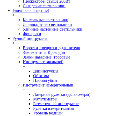
Прожекторы свыше 200Вт
Складские светильники
Уличное освещение!
+
Консольные светильники
Ландшафтные светильники
Уличные настенные светильники
Фонарики
Ручной инструмент
+
Воротки, трещотки, удлинители
Зажимы типа Крокодил
Замки навесные, тросовые
Инструмент зажимной
+
Длинногубцы
Обжимы
Плоскогубцы
Инструмент измерительный
+
Лазерные рулетки (дальномеры)
Мультиметры
Разметочный инструмент
Рулетка измерительная
Уровень водный