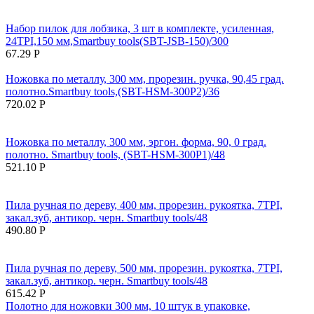
Набор пилок для лобзика, 3 шт в комплекте, усиленная,
24TPI,150 мм,Smartbuy tools(SBT-JSB-150)/300
67.29
Р
Ножовка по металлу, 300 мм, прорезин. ручка, 90,45 град.
полотно.Smartbuy tools,(SBT-HSM-300P2)/36
720.02
Р
Ножовка по металлу, 300 мм, эргон. форма, 90, 0 град.
полотно. Smartbuy tools, (SBT-HSM-300P1)/48
521.10
Р
Пила ручная по дереву, 400 мм, прорезин. рукоятка, 7TPI,
закал.зуб, антикор. черн. Smartbuy tools/48
490.80
Р
Пила ручная по дереву, 500 мм, прорезин. рукоятка, 7TPI,
закал.зуб, антикор. черн. Smartbuy tools/48
615.42
Р
Полотно для ножовки 300 мм, 10 штук в упаковке,