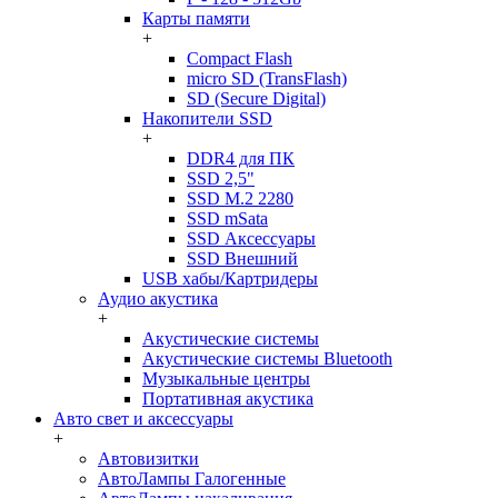
Карты памяти
+
Compact Flash
micro SD (TransFlash)
SD (Secure Digital)
Накопители SSD
+
DDR4 для ПК
SSD 2,5"
SSD M.2 2280
SSD mSata
SSD Аксессуары
SSD Внешний
USB хабы/Картридеры
Аудио акустика
+
Акустические системы
Акустические системы Bluetooth
Музыкальные центры
Портативная акустика
Авто свет и аксессуары
+
Автовизитки
АвтоЛампы Галогенные