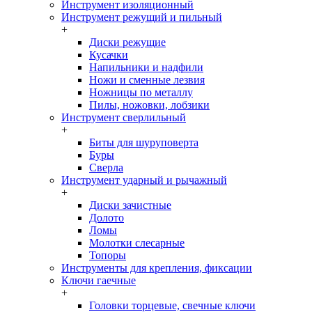
Инструмент изоляционный
Инструмент режущий и пильный
+
Диски режущие
Кусачки
Напильники и надфили
Ножи и сменные лезвия
Ножницы по металлу
Пилы, ножовки, лобзики
Инструмент сверлильный
+
Биты для шуруповерта
Буры
Сверла
Инструмент ударный и рычажный
+
Диски зачистные
Долото
Ломы
Молотки слесарные
Топоры
Инструменты для крепления, фиксации
Ключи гаечные
+
Головки торцевые, свечные ключи