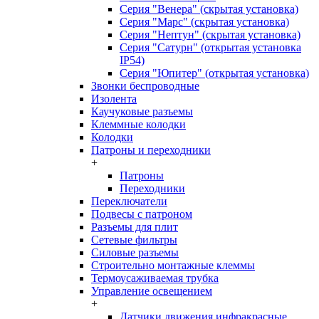
Серия "Венера" (скрытая установка)
Серия "Марс" (скрытая установка)
Серия "Нептун" (скрытая установка)
Серия "Сатурн" (открытая установка
IP54)
Серия "Юпитер" (открытая установка)
Звонки беспроводные
Изолента
Каучуковые разъемы
Клеммные колодки
Колодки
Патроны и переходники
+
Патроны
Переходники
Переключатели
Подвесы с патроном
Разъемы для плит
Сетевые фильтры
Силовые разъемы
Строительно монтажные клеммы
Термоусаживаемая трубка
Управление освещением
+
Датчики движения инфракрасные