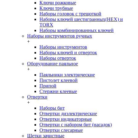
Ключи рожковые
Ключи трубные
Наборы головок c трещоткой
Наборы ключей шестигранных(HEX) и
TORX
Наборы комбинированных ключей
Наборы инструментов ручных
+
Наборы инструментов
Наборы ключей и отверток
Наборы отверток
Оборудование паяльное
+
Паяльники электрические
Пистолет клеевой
Припой
Стержни клеевые
Отвертки
+
Наборы бит
Отвертки диэлектрические
Отвертки индикаторные
Отвертки с набором бит (насадок)
Отвертки слесарные
Щетки зачистные