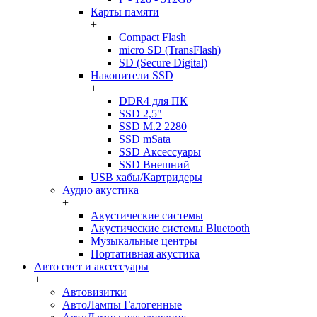
Карты памяти
+
Compact Flash
micro SD (TransFlash)
SD (Secure Digital)
Накопители SSD
+
DDR4 для ПК
SSD 2,5"
SSD M.2 2280
SSD mSata
SSD Аксессуары
SSD Внешний
USB хабы/Картридеры
Аудио акустика
+
Акустические системы
Акустические системы Bluetooth
Музыкальные центры
Портативная акустика
Авто свет и аксессуары
+
Автовизитки
АвтоЛампы Галогенные