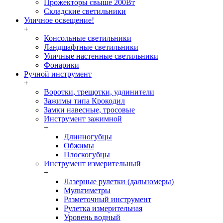
Прожекторы свыше 200Вт
Складские светильники
Уличное освещение!
+
Консольные светильники
Ландшафтные светильники
Уличные настенные светильники
Фонарики
Ручной инструмент
+
Воротки, трещотки, удлинители
Зажимы типа Крокодил
Замки навесные, тросовые
Инструмент зажимной
+
Длинногубцы
Обжимы
Плоскогубцы
Инструмент измерительный
+
Лазерные рулетки (дальномеры)
Мультиметры
Разметочный инструмент
Рулетка измерительная
Уровень водный