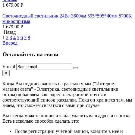
1 679.00
Р
Светодиодный светильник 24Вт 3600лм 595*595*40мм 5700K
микропризма
1 679.00
Р
Назад
1
2
3
4
5
6
7
8
Вперед
Оставайтесь на связи
E-mail
×
Когда Вы подписываетесь на рассылку, мы ("Интернет
магазин света" - Электрика, светодиодные светильники
оптом) добавляем ваш адрес электронной почты в
соответствующий список рассылки. Пока он хранится там, мы
знаем, что сможем связаться с вами при случае.
Вы всегда можете попросить нас удалить ваш адрес из списка.
Есть несколько способов сделать это:
После регистрации учётной записи, войдите в неё и