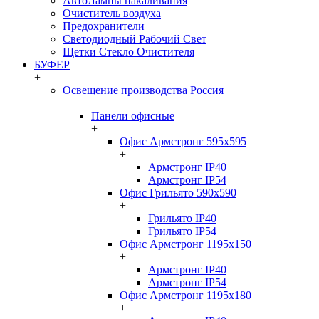
АвтоЛампы накаливания
Очиститель воздуха
Предохранители
Светодиодный Рабочий Свет
Щетки Стекло Очистителя
БУФЕР
+
Освещение производства Россия
+
Панели офисные
+
Офис Армстронг 595x595
+
Армстронг IP40
Армстронг IP54
Офис Грильято 590x590
+
Грильято IP40
Грильято IP54
Офис Армстронг 1195x150
+
Армстронг IP40
Армстронг IP54
Офис Армстронг 1195x180
+