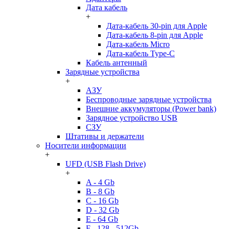
Дата кабель
+
Дата-кабель 30-pin для Apple
Дата-кабель 8-pin для Apple
Дата-кабель Micro
Дата-кабель Type-C
Кабель антенный
Зарядные устройства
+
АЗУ
Беспроводные зарядные устройства
Внешние аккумуляторы (Power bank)
Зарядное устройство USB
СЗУ
Штативы и держатели
Носители информации
+
UFD (USB Flash Drive)
+
A - 4 Gb
B - 8 Gb
C - 16 Gb
D - 32 Gb
E - 64 Gb
F - 128 - 512Gb