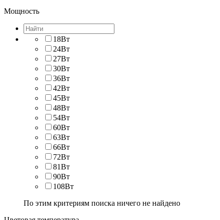
Мощность
18Вт
24Вт
27Вт
30Вт
36Вт
42Вт
45Вт
48Вт
54Вт
60Вт
63Вт
66Вт
72Вт
81Вт
90Вт
108Вт
По этим критериям поиска ничего не найдено
Цветовая температура