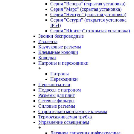
Серия "Венера" (скрытая установка)
Серия "Марс" (скрытая установка)
Серия "Нептун" (скрытая установка)
Серия "Сатурн" (открытая установка
IP54)
Серия "Юпитер" (открытая установка)
Звонки беспроводные
Изолента
Каучуковые разъемы
Клеммные колодки
Колодки
Патроны и переходники
+
Патроны
Переходники
Переключатели
Подвесы с патроном
Разъемы для плит
Сетевые фильтры
Силовые разъемы
Строительно монтажные клеммы
Термоусаживаемая трубка
Управление освещением
+
Датчики движения инфракрасные