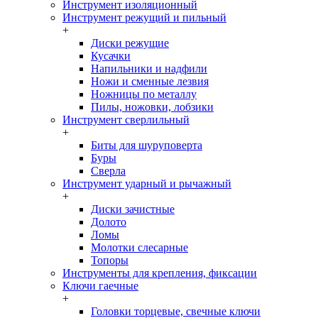
Инструмент изоляционный
Инструмент режущий и пильный
+
Диски режущие
Кусачки
Напильники и надфили
Ножи и сменные лезвия
Ножницы по металлу
Пилы, ножовки, лобзики
Инструмент сверлильный
+
Биты для шуруповерта
Буры
Сверла
Инструмент ударный и рычажный
+
Диски зачистные
Долото
Ломы
Молотки слесарные
Топоры
Инструменты для крепления, фиксации
Ключи гаечные
+
Головки торцевые, свечные ключи