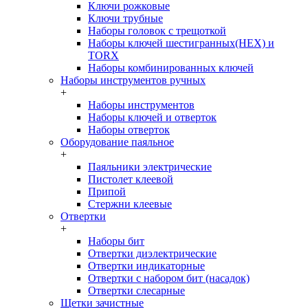
Ключи рожковые
Ключи трубные
Наборы головок c трещоткой
Наборы ключей шестигранных(HEX) и
TORX
Наборы комбинированных ключей
Наборы инструментов ручных
+
Наборы инструментов
Наборы ключей и отверток
Наборы отверток
Оборудование паяльное
+
Паяльники электрические
Пистолет клеевой
Припой
Стержни клеевые
Отвертки
+
Наборы бит
Отвертки диэлектрические
Отвертки индикаторные
Отвертки с набором бит (насадок)
Отвертки слесарные
Щетки зачистные