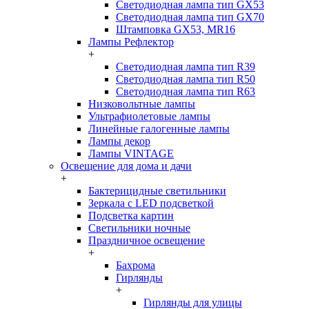
Светодиодная лампа тип GX53
Светодиодная лампа тип GX70
Штамповка GX53, MR16
Лампы Рефлектор
+
Светодиодная лампа тип R39
Светодиодная лампа тип R50
Светодиодная лампа тип R63
Низковольтные лампы
Ультрафиолетовые лампы
Линейные галогенные лампы
Лампы декор
Лампы VINTAGE
Освещение для дома и дачи
+
Бактерицидные светильники
Зеркала с LED подсветкой
Подсветка картин
Светильники ночные
Праздничное освещение
+
Бахрома
Гирлянды
+
Гирлянды для улицы