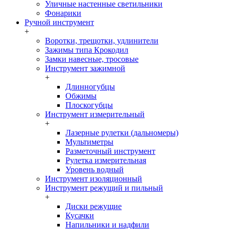
Уличные настенные светильники
Фонарики
Ручной инструмент
+
Воротки, трещотки, удлинители
Зажимы типа Крокодил
Замки навесные, тросовые
Инструмент зажимной
+
Длинногубцы
Обжимы
Плоскогубцы
Инструмент измерительный
+
Лазерные рулетки (дальномеры)
Мультиметры
Разметочный инструмент
Рулетка измерительная
Уровень водный
Инструмент изоляционный
Инструмент режущий и пильный
+
Диски режущие
Кусачки
Напильники и надфили