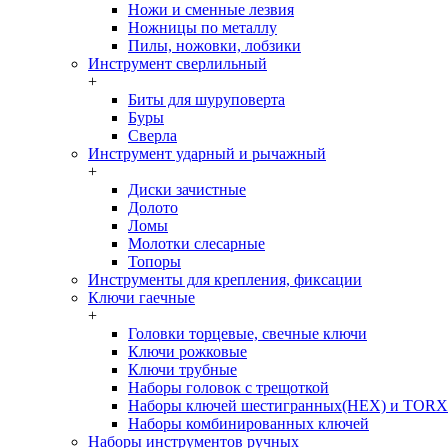
Ножи и сменные лезвия
Ножницы по металлу
Пилы, ножовки, лобзики
Инструмент сверлильный
+
Биты для шуруповерта
Буры
Сверла
Инструмент ударный и рычажный
+
Диски зачистные
Долото
Ломы
Молотки слесарные
Топоры
Инструменты для крепления, фиксации
Ключи гаечные
+
Головки торцевые, свечные ключи
Ключи рожковые
Ключи трубные
Наборы головок c трещоткой
Наборы ключей шестигранных(HEX) и TORX
Наборы комбинированных ключей
Наборы инструментов ручных