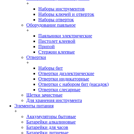
+
Наборы инструментов
Наборы ключей и отверток
Наборы отверток
Оборудование паяльное
+
Паяльники электрические
Пистолет клеевой
Припой
Стержни клеевые
Отвертки
+
Наборы бит
Отвертки диэлектрические
Отвертки индикаторные
Отвертки с набором бит (насадок)
Отвертки слесарные
Щетки зачистные
Для хранения инструмента
Элементы питания
+
Аккумуляторы бытовые
Батарейки алкалиновые
Батарейки для часов
Батарейки литиевые