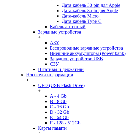
Дата-кабель 30-pin для Apple
Дата-кабель 8-pin для Apple
Дата-кабель Micro
Дата-кабель Type-C
Кабель антенный
Зарядные устройства
+
АЗУ
Беспроводные зарядные устройства
Внешние аккумуляторы (Power bank)
Зарядное устройство USB
СЗУ
Штативы и держатели
Носители информации
+
UFD (USB Flash Drive)
+
A - 4 Gb
B - 8 Gb
C - 16 Gb
D - 32 Gb
E - 64 Gb
F - 128 - 512Gb
Карты памяти