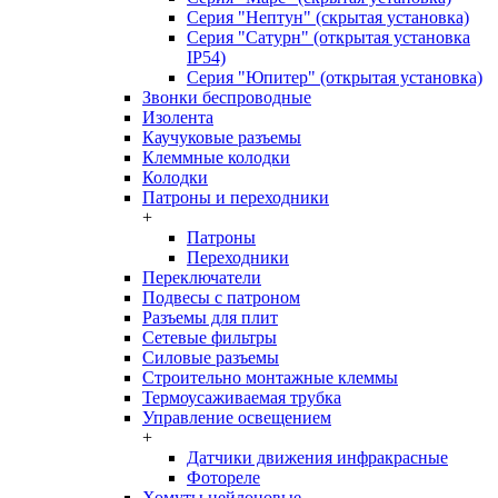
Серия "Нептун" (скрытая установка)
Серия "Сатурн" (открытая установка
IP54)
Серия "Юпитер" (открытая установка)
Звонки беспроводные
Изолента
Каучуковые разъемы
Клеммные колодки
Колодки
Патроны и переходники
+
Патроны
Переходники
Переключатели
Подвесы с патроном
Разъемы для плит
Сетевые фильтры
Силовые разъемы
Строительно монтажные клеммы
Термоусаживаемая трубка
Управление освещением
+
Датчики движения инфракрасные
Фотореле
Хомуты нейлоновые