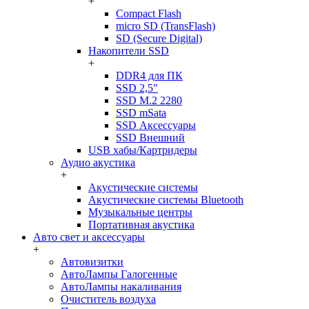
+
Compact Flash
micro SD (TransFlash)
SD (Secure Digital)
Накопители SSD
+
DDR4 для ПК
SSD 2,5"
SSD M.2 2280
SSD mSata
SSD Аксессуары
SSD Внешний
USB хабы/Картридеры
Аудио акустика
+
Акустические системы
Акустические системы Bluetooth
Музыкальные центры
Портативная акустика
Авто свет и аксессуары
+
Автовизитки
АвтоЛампы Галогенные
АвтоЛампы накаливания
Очиститель воздуха