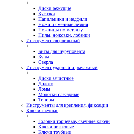
+
Диски режущие
Кусачки
Напильники и надфили
Ножи и сменные лезвия
Ножницы по металлу
Пилы, ножовки, лобзики
Инструмент сверлильный
+
Биты для шуруповерта
Буры
Сверла
Инструмент ударный и рычажный
+
Диски зачистные
Долото
Ломы
Молотки слесарные
Топоры
Инструменты для крепления, фиксации
Ключи гаечные
+
Головки торцевые, свечные ключи
Ключи рожковые
Ключи трубные