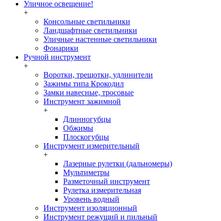
Уличное освещение!
+
Консольные светильники
Ландшафтные светильники
Уличные настенные светильники
Фонарики
Ручной инструмент
+
Воротки, трещотки, удлинители
Зажимы типа Крокодил
Замки навесные, тросовые
Инструмент зажимной
+
Длинногубцы
Обжимы
Плоскогубцы
Инструмент измерительный
+
Лазерные рулетки (дальномеры)
Мультиметры
Разметочный инструмент
Рулетка измерительная
Уровень водный
Инструмент изоляционный
Инструмент режущий и пильный