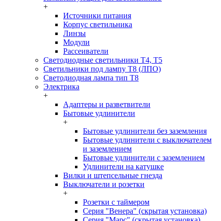
+
Источники питания
Корпус светильника
Линзы
Модули
Рассеиватели
Светодиодные светильники T4, T5
Светильники под лампу Т8 (ЛПО)
Светодиодная лампа тип T8
Электрика
+
Адаптеры и разветвители
Бытовые удлинители
+
Бытовые удлинители без заземления
Бытовые удлинители с выключателем
и заземлением
Бытовые удлинители с заземлением
Удлинители на катушке
Вилки и штепсельные гнезда
Выключатели и розетки
+
Розетки с таймером
Серия "Венера" (скрытая установка)
Серия "Марс" (скрытая установка)