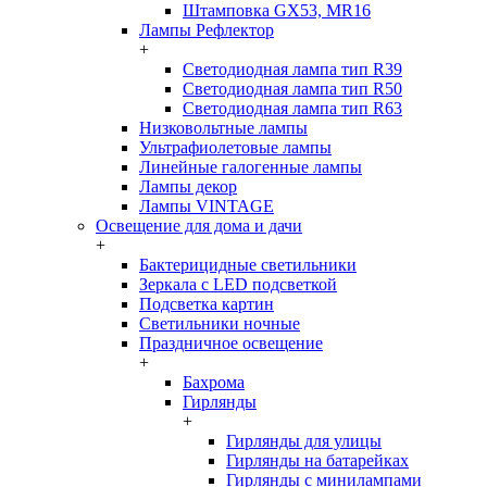
Штамповка GX53, MR16
Лампы Рефлектор
+
Светодиодная лампа тип R39
Светодиодная лампа тип R50
Светодиодная лампа тип R63
Низковольтные лампы
Ультрафиолетовые лампы
Линейные галогенные лампы
Лампы декор
Лампы VINTAGE
Освещение для дома и дачи
+
Бактерицидные светильники
Зеркала с LED подсветкой
Подсветка картин
Светильники ночные
Праздничное освещение
+
Бахрома
Гирлянды
+
Гирлянды для улицы
Гирлянды на батарейках
Гирлянды с минилампами