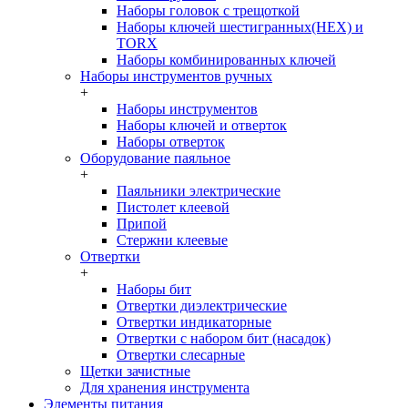
Наборы головок c трещоткой
Наборы ключей шестигранных(HEX) и
TORX
Наборы комбинированных ключей
Наборы инструментов ручных
+
Наборы инструментов
Наборы ключей и отверток
Наборы отверток
Оборудование паяльное
+
Паяльники электрические
Пистолет клеевой
Припой
Стержни клеевые
Отвертки
+
Наборы бит
Отвертки диэлектрические
Отвертки индикаторные
Отвертки с набором бит (насадок)
Отвертки слесарные
Щетки зачистные
Для хранения инструмента
Элементы питания