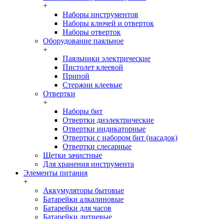
+
Наборы инструментов
Наборы ключей и отверток
Наборы отверток
Оборудование паяльное
+
Паяльники электрические
Пистолет клеевой
Припой
Стержни клеевые
Отвертки
+
Наборы бит
Отвертки диэлектрические
Отвертки индикаторные
Отвертки с набором бит (насадок)
Отвертки слесарные
Щетки зачистные
Для хранения инструмента
Элементы питания
+
Аккумуляторы бытовые
Батарейки алкалиновые
Батарейки для часов
Батарейки литиевые