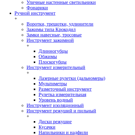
Уличные настенные светильники
Фонарики
Ручной инструмент
+
Воротки, трещотки, удлинители
Зажимы типа Крокодил
Замки навесные, тросовые
Инструмент зажимной
+
Длинногубцы
Обжимы
Плоскогубцы
Инструмент измерительный
+
Лазерные рулетки (дальномеры)
Мультиметры
Разметочный инструмент
Рулетка измерительная
Уровень водный
Инструмент изоляционный
Инструмент режущий и пильный
+
Диски режущие
Кусачки
Напильники и надфили