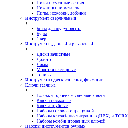
Ножи и сменные лезвия
Ножницы по металлу
Пилы, ножовки, лобзики
Инструмент сверлильный
+
Биты для шуруповерта
Буры
Сверла
Инструмент ударный и рычажный
+
Диски зачистные
Долото
Ломы
Молотки слесарные
Топоры
Инструменты для крепления, фиксации
Ключи гаечные
+
Головки торцевые, свечные ключи
Ключи рожковые
Ключи трубные
Наборы головок c трещоткой
Наборы ключей шестигранных(HEX) и TORX
Наборы комбинированных ключей
Наборы инструментов ручных