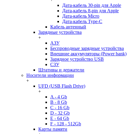
Дата-кабель 30-pin для Apple
Дата-кабель 8-pin для Apple
Дата-кабель Micro
Дата-кабель Type-C
Кабель антенный
Зарядные устройства
+
АЗУ
Беспроводные зарядные устройства
Внешние аккумуляторы (Power bank)
Зарядное устройство USB
СЗУ
Штативы и держатели
Носители информации
+
UFD (USB Flash Drive)
+
A - 4 Gb
B - 8 Gb
C - 16 Gb
D - 32 Gb
E - 64 Gb
F - 128 - 512Gb
Карты памяти