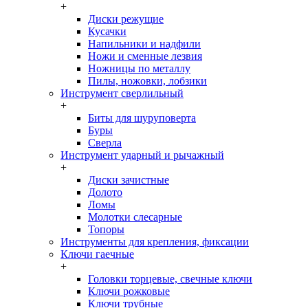
+
Диски режущие
Кусачки
Напильники и надфили
Ножи и сменные лезвия
Ножницы по металлу
Пилы, ножовки, лобзики
Инструмент сверлильный
+
Биты для шуруповерта
Буры
Сверла
Инструмент ударный и рычажный
+
Диски зачистные
Долото
Ломы
Молотки слесарные
Топоры
Инструменты для крепления, фиксации
Ключи гаечные
+
Головки торцевые, свечные ключи
Ключи рожковые
Ключи трубные