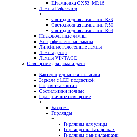
Штамповка GX53, MR16
Лампы Рефлектор
+
Светодиодная лампа тип R39
Светодиодная лампа тип R50
Светодиодная лампа тип R63
Низковольтные лампы
Ультрафиолетовые лампы
Линейные галогенные лампы
Лампы декор
Лампы VINTAGE
Освещение для дома и дачи
+
Бактерицидные светильники
Зеркала с LED подсветкой
Подсветка картин
Светильники ночные
Праздничное освещение
+
Бахрома
Гирлянды
+
Гирлянды для улицы
Гирлянды на батарейках
Гирлянды с минилампами