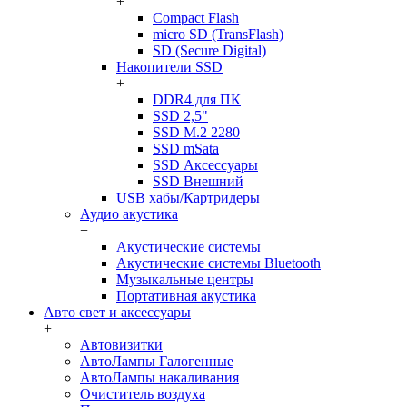
+
Compact Flash
micro SD (TransFlash)
SD (Secure Digital)
Накопители SSD
+
DDR4 для ПК
SSD 2,5"
SSD M.2 2280
SSD mSata
SSD Аксессуары
SSD Внешний
USB хабы/Картридеры
Аудио акустика
+
Акустические системы
Акустические системы Bluetooth
Музыкальные центры
Портативная акустика
Авто свет и аксессуары
+
Автовизитки
АвтоЛампы Галогенные
АвтоЛампы накаливания
Очиститель воздуха