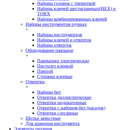
Наборы головок c трещоткой
Наборы ключей шестигранных(HEX) и
TORX
Наборы комбинированных ключей
Наборы инструментов ручных
+
Наборы инструментов
Наборы ключей и отверток
Наборы отверток
Оборудование паяльное
+
Паяльники электрические
Пистолет клеевой
Припой
Стержни клеевые
Отвертки
+
Наборы бит
Отвертки диэлектрические
Отвертки индикаторные
Отвертки с набором бит (насадок)
Отвертки слесарные
Щетки зачистные
Для хранения инструмента
Элементы питания