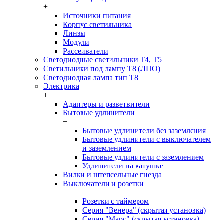
+
Источники питания
Корпус светильника
Линзы
Модули
Рассеиватели
Светодиодные светильники T4, T5
Светильники под лампу Т8 (ЛПО)
Светодиодная лампа тип T8
Электрика
+
Адаптеры и разветвители
Бытовые удлинители
+
Бытовые удлинители без заземления
Бытовые удлинители с выключателем
и заземлением
Бытовые удлинители с заземлением
Удлинители на катушке
Вилки и штепсельные гнезда
Выключатели и розетки
+
Розетки с таймером
Серия "Венера" (скрытая установка)
Серия "Марс" (скрытая установка)