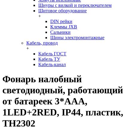
Шнуры с вилкой и переключателем
Щитовое оборудование
+
DIN рейки
Клеммы JXB
Сальники
Шины электромонтажные
Кабель, провод
+
Кабель ГОСТ
Кабель ТУ
Кабель-канал
Фонарь налобный
светодиодный, работающий
от батареек 3*AAA,
1LED+2RED, IP44, пластик,
TH2302