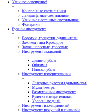
Уличное освещение!
+
Консольные светильники
Ландшафтные светильники
Уличные настенные светильники
Фонарики
Ручной инструмент
+
Воротки, трещотки, удлинители
Зажимы типа Крокодил
Замки навесные, тросовые
Инструмент зажимной
+
Длинногубцы
Обжимы
Плоскогубцы
Инструмент измерительный
+
Лазерные рулетки (дальномеры)
Мультиметры
Разметочный инструмент
Рулетка измерительная
Уровень водный
Инструмент изоляционный
Инструмент режущий и пильный