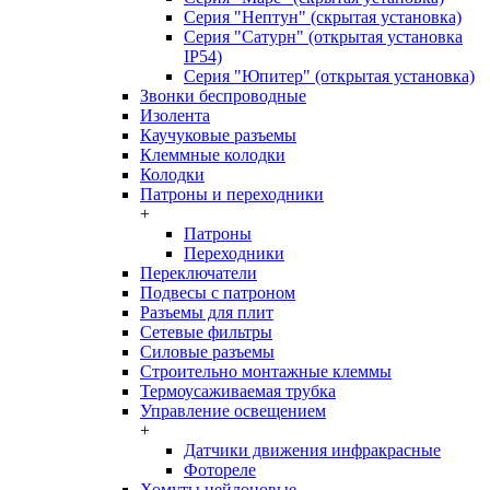
Серия "Нептун" (скрытая установка)
Серия "Сатурн" (открытая установка
IP54)
Серия "Юпитер" (открытая установка)
Звонки беспроводные
Изолента
Каучуковые разъемы
Клеммные колодки
Колодки
Патроны и переходники
+
Патроны
Переходники
Переключатели
Подвесы с патроном
Разъемы для плит
Сетевые фильтры
Силовые разъемы
Строительно монтажные клеммы
Термоусаживаемая трубка
Управление освещением
+
Датчики движения инфракрасные
Фотореле
Хомуты нейлоновые