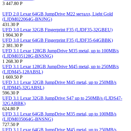
3 447.80
Р
UFD 2.0 Lexar 64GB JumpDrive M22 металл, Light Gold
(LJDM022064G-BNJNG)
431.30
Р
UFD 3.0 Lexar 32GB Fingerprint F35 (LJDF35-32GBEU)
1 904.30
Р
UFD 3.0 Lexar 64GB Fingerprint F35 (LJDF35-64GBBK)
2 381.30
Р
UFD 3.1 Lexar 128GB JumpDrive M35 metal, up to 100MB/s
(LJDM035128G-BNSNG)
1 268.30
Р
UFD 3.1 Lexar 128GB JumpDrive M45 metal, up to 250MB/s
(LJDM45-128ABSL)
1 669.50
Р
UFD 3.1 Lexar 32GB JumpDrive M45 metal, up to 250MB/s
(LJDM45-32GABSL)
596.30
Р
UFD 3.1 Lexar 32GB JumpDrive S47 up to 250MB/s (LJDS47-
32GABBK)
624.80
Р
UFD 3.1 Lexar 64GB JumpDrive M35 metal, up to 100MB/s
(LJDM035064G-BNSNG)
727.50
Р
UFD 3.1 Lexar 64GB JumpDrive M45 metal, up to 250MB/s