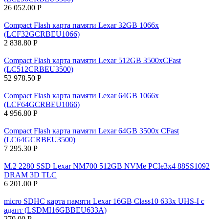
26 052.00
Р
Compact Flash карта памяти Lexar 32GB 1066x
(LCF32GCRBEU1066)
2 838.80
Р
Compact Flash карта памяти Lexar 512GB 3500xCFast
(LC512CRBEU3500)
52 978.50
Р
Compact Flash карта памяти Lexar 64GB 1066x
(LCF64GCRBEU1066)
4 956.80
Р
Compact Flash карта памяти Lexar 64GB 3500x CFast
(LC64GCRBEU3500)
7 295.30
Р
M.2 2280 SSD Lexar NM700 512GB NVMe PCIe3x4 88SS1092
DRAM 3D TLC
6 201.00
Р
micro SDHC карта памяти Lexar 16GB Class10 633x UHS-I с
адапт (LSDMI16GBBEU633A)
270.00
Р