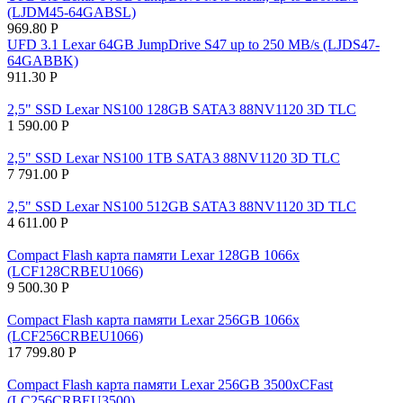
(LJDM45-64GABSL)
969.80
Р
UFD 3.1 Lexar 64GB JumpDrive S47 up to 250 MB/s (LJDS47-
64GABBK)
911.30
Р
2,5" SSD Lexar NS100 128GB SATA3 88NV1120 3D TLC
1 590.00
Р
2,5" SSD Lexar NS100 1TB SATA3 88NV1120 3D TLC
7 791.00
Р
2,5" SSD Lexar NS100 512GB SATA3 88NV1120 3D TLC
4 611.00
Р
Compact Flash карта памяти Lexar 128GB 1066x
(LCF128CRBEU1066)
9 500.30
Р
Compact Flash карта памяти Lexar 256GB 1066x
(LCF256CRBEU1066)
17 799.80
Р
Compact Flash карта памяти Lexar 256GB 3500xCFast
(LC256CRBEU3500)